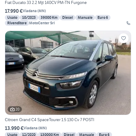
Fiat Ducato 33 2.2 Mjt 140CV PM-TN Furgone
17.990 €
Viadana
(
MN
)
Usato
10/2023
39000 Km
Diesel
Manuale
Euro 6
Rivenditore
MotoCenter Srl
20
Citroen Grand C4 SpaceTourer 1.5 130 Cv 7 POSTI
13.990 €
Viadana
(
MN
)
Usato
12/2020
130000 Km
Diesel
Manuale
Euro 6