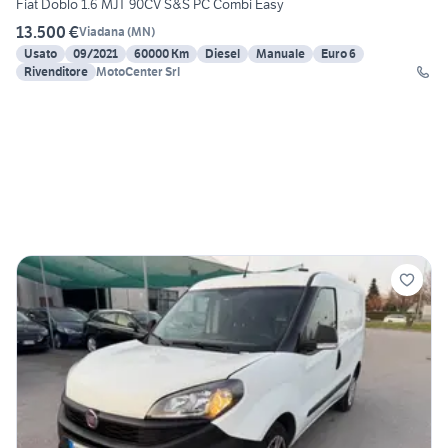
Fiat Doblo 1.6 MJT 90CV S&S PC Combi Easy
13.500 €
Viadana
(
MN
)
Usato
09/2021
60000 Km
Diesel
Manuale
Euro 6
Rivenditore
MotoCenter Srl