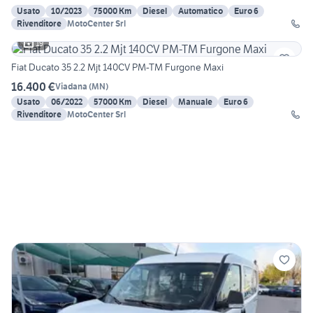
Usato
10/2023
75000 Km
Diesel
Automatico
Euro 6
Rivenditore
MotoCenter Srl
19
Fiat Ducato 35 2.2 Mjt 140CV PM-TM Furgone Maxi
16.400 €
Viadana
(
MN
)
Usato
06/2022
57000 Km
Diesel
Manuale
Euro 6
Rivenditore
MotoCenter Srl