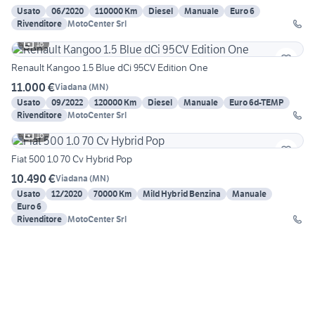
Usato
06/2020
110000 Km
Diesel
Manuale
Euro 6
Rivenditore
MotoCenter Srl
18
Renault Kangoo 1.5 Blue dCi 95CV Edition One
11.000 €
Viadana
(
MN
)
Usato
09/2022
120000 Km
Diesel
Manuale
Euro 6d-TEMP
Rivenditore
MotoCenter Srl
16
Fiat 500 1.0 70 Cv Hybrid Pop
10.490 €
Viadana
(
MN
)
Usato
12/2020
70000 Km
Mild Hybrid Benzina
Manuale
Euro 6
Rivenditore
MotoCenter Srl