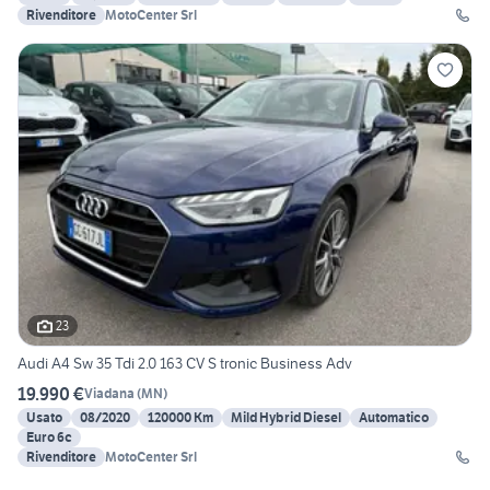
Rivenditore
MotoCenter Srl
23
Audi A4 Sw 35 Tdi 2.0 163 CV S tronic Business Adv
19.990 €
Viadana
(
MN
)
Usato
08/2020
120000 Km
Mild Hybrid Diesel
Automatico
Euro 6c
Rivenditore
MotoCenter Srl