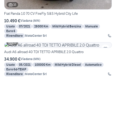
16
Fiat Panda 1.0 70 CV FireFly S&S Hybrid City Life
10.490 €
Viadana
(
MN
)
Usato
07/2021
28000 Km
Mild Hybrid Benzina
Manuale
Euro 6
Rivenditore
MotoCenter Srl
21
Audi A6 allroad 40 TDI TETTO APRIBILE 2.0 Quattro
34.900 €
Viadana
(
MN
)
Usato
05/2021
100000 Km
Mild Hybrid Diesel
Automatico
Euro 6d-TEMP
Rivenditore
MotoCenter Srl