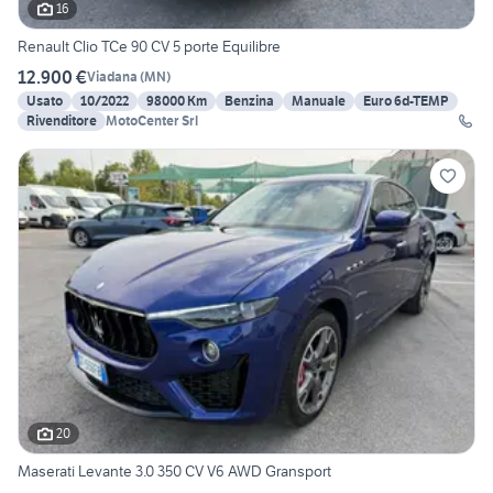
16
Renault Clio TCe 90 CV 5 porte Equilibre
12.900 €
Viadana
(
MN
)
Usato
10/2022
98000 Km
Benzina
Manuale
Euro 6d-TEMP
Rivenditore
MotoCenter Srl
20
Maserati Levante 3.0 350 CV V6 AWD Gransport