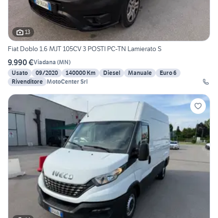
13
Fiat Doblo 1.6 MJT 105CV 3 POSTI PC-TN Lamierato S
9.990 €
Viadana
(
MN
)
Usato
09/2020
140000 Km
Diesel
Manuale
Euro 6
Rivenditore
MotoCenter Srl