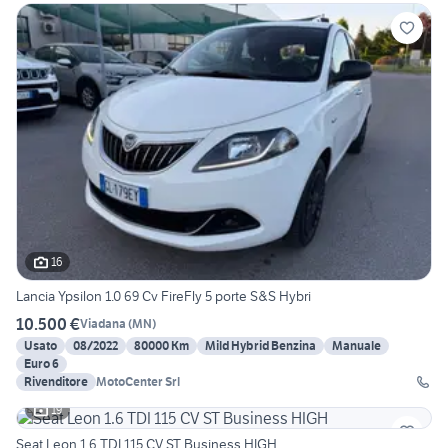
16
Lancia Ypsilon 1.0 69 Cv FireFly 5 porte S&S Hybri
10.500 €
Viadana
(
MN
)
Usato
08/2022
80000 Km
Mild Hybrid Benzina
Manuale
Euro 6
Rivenditore
MotoCenter Srl
19
Seat Leon 1.6 TDI 115 CV ST Business HIGH