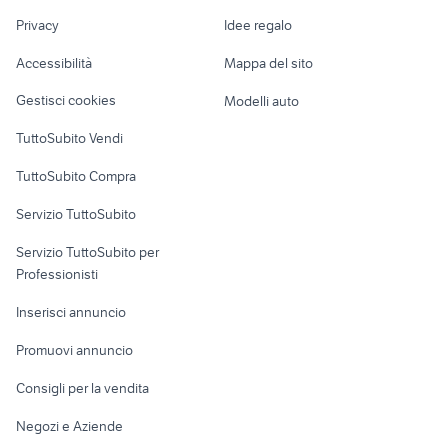
Nautica
lavoro
Privacy
Idee regalo
Garage e box
Caravan e Camper
Accessibilità
Mappa del sito
Loft, mansarde e
Veicoli commerciali
altro
Gestisci cookies
Modelli auto
Case vacanza
TuttoSubito Vendi
Uffici e Locali
TuttoSubito Compra
commerciali
Servizio TuttoSubito
elettronica
per la casa e la
sports e hobby
Servizio TuttoSubito per
persona
Informatica
Animali
Professionisti
Arredamento e
Console e
Accessori per
Casalinghi
Inserisci annuncio
Videogiochi
animali
Elettrodomestici
Promuovi annuncio
Audio/Video
Musica e Film
Giardino e Fai da te
Consigli per la vendita
Fotografia
Libri e Riviste
Abbigliamento e
Negozi e Aziende
Telefonia
Strumenti Musicali
Accessori