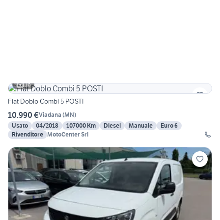
16
Fiat Doblo Combi 5 POSTI
10.990 €
Viadana
(
MN
)
Usato
04/2018
107000 Km
Diesel
Manuale
Euro 6
Rivenditore
MotoCenter Srl