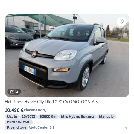
13
Fiat Panda Hybrid City Life 1.0 70 CV OMOLOGATA 5
10.490 €
Viadana
(
MN
)
Usato
10/2022
50000 Km
Mild Hybrid Benzina
Manuale
Euro 6d-TEMP
Rivenditore
MotoCenter Srl