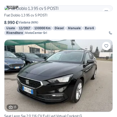
15
Fiat Doblo 1.3 95 cv 5 POSTI
8.990 €
Viadana
(
MN
)
Usato
12/2017
130000 Km
Diesel
Manuale
Euro 6
Rivenditore
MotoCenter Srl
15
Seat Leon Sw 2.0 116 CV Full Led Virtual Cockpit G