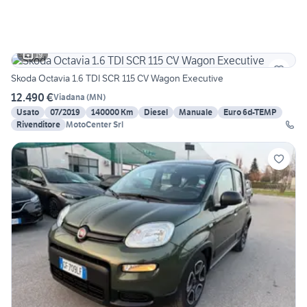
19
Skoda Octavia 1.6 TDI SCR 115 CV Wagon Executive
12.490 €
Viadana
(
MN
)
Usato
07/2019
140000 Km
Diesel
Manuale
Euro 6d-TEMP
Rivenditore
MotoCenter Srl