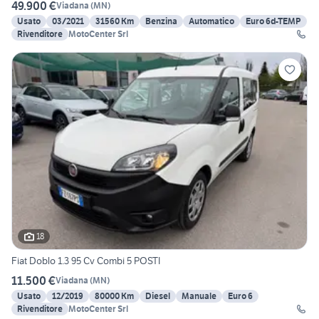
49.900 €
Viadana
(
MN
)
Usato
03/2021
31560 Km
Benzina
Automatico
Euro 6d-TEMP
Rivenditore
MotoCenter Srl
18
Fiat Doblo 1.3 95 Cv Combi 5 POSTI
11.500 €
Viadana
(
MN
)
Usato
12/2019
80000 Km
Diesel
Manuale
Euro 6
Rivenditore
MotoCenter Srl