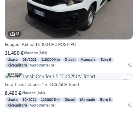
18
Peugeot Partner 1.5 100 CV 3 POSTI PC
11.490 €
Viadana
(
MN
)
Usato
03/2021
110000 Km
Diesel
Manuale
Euro 6
Rivenditore
MotoCenter Srl
14
Ford Transit Courier 1.5 TDCi 75CV Trend
8.490 €
Viadana
(
MN
)
Usato
10/2021
119000 Km
Diesel
Manuale
Euro 6
Rivenditore
MotoCenter Srl