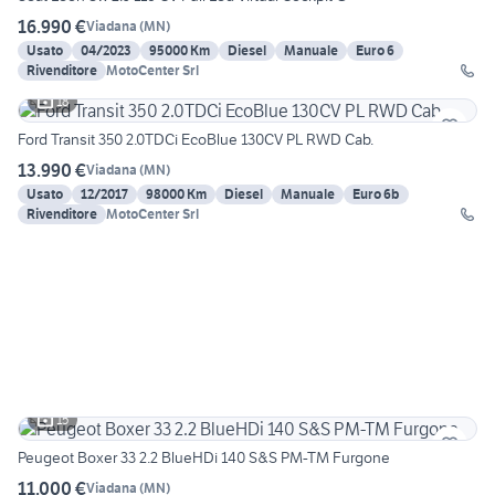
16.990 €
Viadana
(
MN
)
Usato
04/2023
95000 Km
Diesel
Manuale
Euro 6
Rivenditore
MotoCenter Srl
18
Ford Transit 350 2.0TDCi EcoBlue 130CV PL RWD Cab.
13.990 €
Viadana
(
MN
)
Usato
12/2017
98000 Km
Diesel
Manuale
Euro 6b
Rivenditore
MotoCenter Srl
15
Peugeot Boxer 33 2.2 BlueHDi 140 S&S PM-TM Furgone
11.000 €
Viadana
(
MN
)