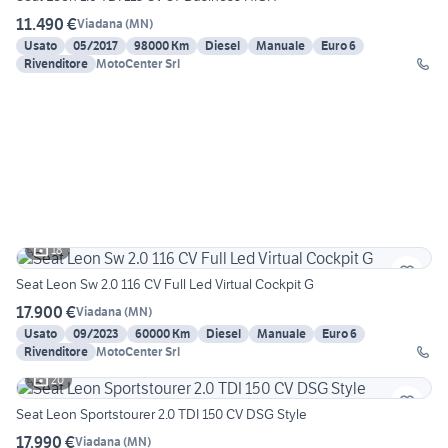
11.490 €
Viadana
(
MN
)
Usato
05/2017
98000 Km
Diesel
Manuale
Euro 6
Rivenditore
MotoCenter Srl
18
Seat Leon Sw 2.0 116 CV Full Led Virtual Cockpit G
17.900 €
Viadana
(
MN
)
Usato
09/2023
60000 Km
Diesel
Manuale
Euro 6
Rivenditore
MotoCenter Srl
20
Seat Leon Sportstourer 2.0 TDI 150 CV DSG Style
17.990 €
Viadana
(
MN
)