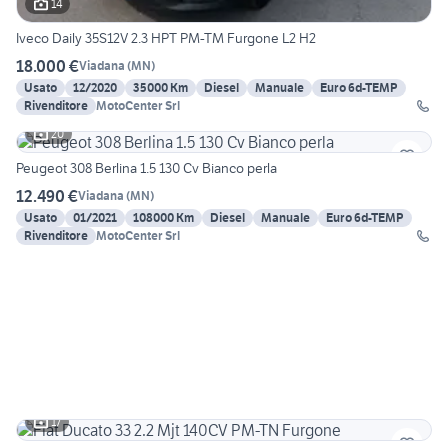
14
Iveco Daily 35S12V 2.3 HPT PM-TM Furgone L2 H2
18.000 €
Viadana
(
MN
)
Usato
12/2020
35000 Km
Diesel
Manuale
Euro 6d-TEMP
Rivenditore
MotoCenter Srl
20
Peugeot 308 Berlina 1.5 130 Cv Bianco perla
12.490 €
Viadana
(
MN
)
Usato
01/2021
108000 Km
Diesel
Manuale
Euro 6d-TEMP
Rivenditore
MotoCenter Srl
17