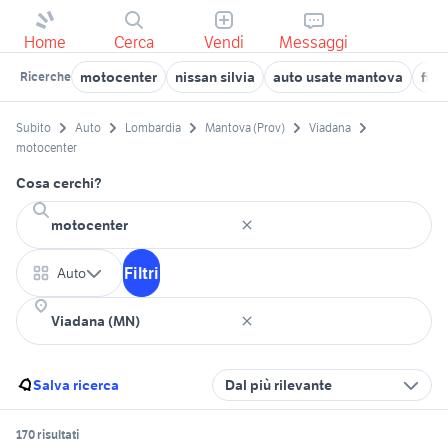
Home
Cerca
Vendi
Messaggi
motocenter
nissan silvia
auto usate mantova
fiat
Ricerche
Subito
Auto
Lombardia
Mantova (Prov)
Viadana
motocenter
Cosa cerchi?
Filtri
Auto
Salva ricerca
Dal più rilevante
170 risultati