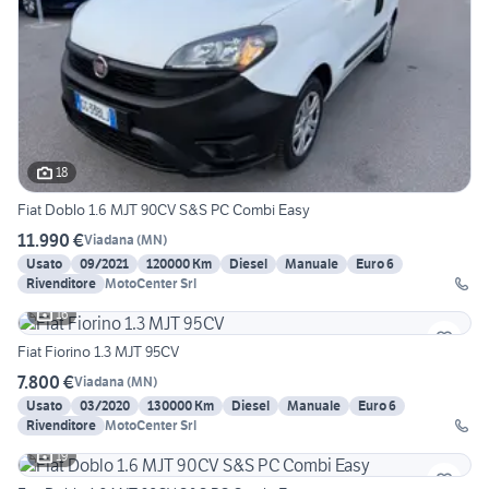
18
Fiat Doblo 1.6 MJT 90CV S&S PC Combi Easy
11.990 €
Viadana
(
MN
)
Usato
09/2021
120000 Km
Diesel
Manuale
Euro 6
Rivenditore
MotoCenter Srl
16
Fiat Fiorino 1.3 MJT 95CV
7.800 €
Viadana
(
MN
)
Usato
03/2020
130000 Km
Diesel
Manuale
Euro 6
Rivenditore
MotoCenter Srl
19