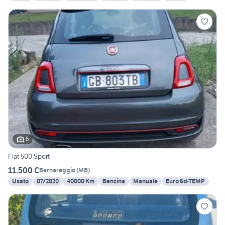
6
Fiat 500 Sport
11.500 €
Bernareggio
(
MB
)
Usato
07/2020
40000 Km
Benzina
Manuale
Euro 6d-TEMP