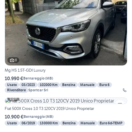
8
Mg HS 1.5T-GDI Luxury
10.990 €
Bernareggio
(
MB
)
Usato
03/2023
102000 Km
Benzina
Manuale
Euro 6
Rivenditore
Sportcar Srl
6
Fiat 500X Cross 1.0 T3 120CV 2019 Unico Proprietar
10.900 €
Bernareggio
(
MB
)
Usato
06/2019
130000 Km
Benzina
Manuale
Euro 6d-TEMP