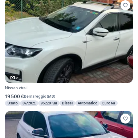
6
Nissan xtrail
19.500 €
Bernareggio
(
MB
)
Usato
07/2021
95220 Km
Diesel
Automatico
Euro 6a