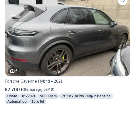
6
Porsche Cayenne Hybrid – 2021
82.700 €
Bernareggio
(
MB
)
Usato
01/2021
50000 Km
PHEV - Ibrido Plug-in Benzina
Automatico
Euro 6d