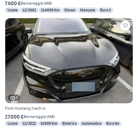
7.600 €
Bernareggio
(
MB
)
Usato
12/2002
114000 Km
Diesel
Manuale
Euro 3
4
Ford mustang mach-e
27.000 €
Bernareggio
(
MB
)
Usato
11/2021
61000 Km
Elettrica
Automatico
Euro 6e