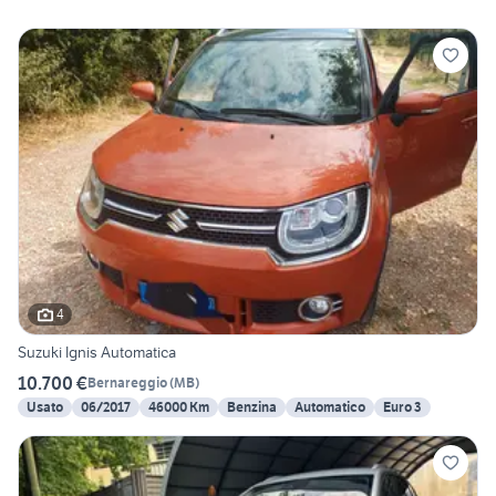
4
Suzuki Ignis Automatica
10.700 €
Bernareggio
(
MB
)
Usato
06/2017
46000 Km
Benzina
Automatico
Euro 3