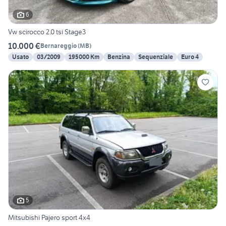
6
Vw scirocco 2.0 tsi Stage3
10.000 €
Bernareggio
(
MB
)
Usato
03/2009
195000 Km
Benzina
Sequenziale
Euro 4
5
Mitsubishi Pajero sport 4x4