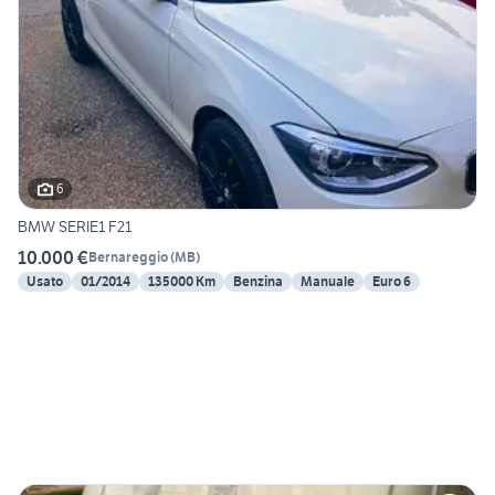
6
BMW SERIE1 F21
10.000 €
Bernareggio
(
MB
)
Usato
01/2014
135000 Km
Benzina
Manuale
Euro 6