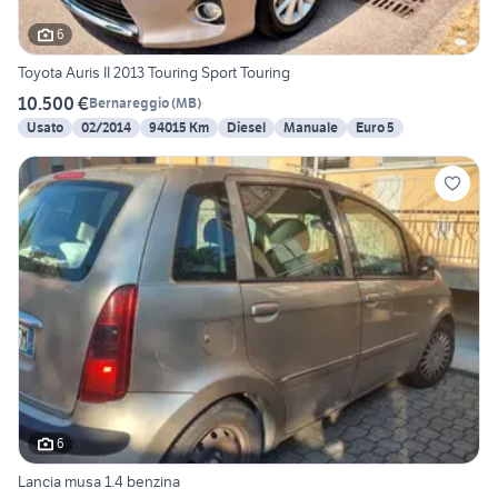
6
Toyota Auris II 2013 Touring Sport Touring
10.500 €
Bernareggio
(
MB
)
Usato
02/2014
94015 Km
Diesel
Manuale
Euro 5
6
Lancia musa 1.4 benzina