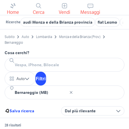
Home
Cerca
Vendi
Messaggi
audi Monza e della Brianza provincia
fiat Lesmo
alf
Ricerche
Subito
Auto
Lombardia
Monza e della Brianza (Prov)
Bernareggio
Cosa cerchi?
Filtri
Auto
Salva ricerca
Dal più rilevante
28 risultati