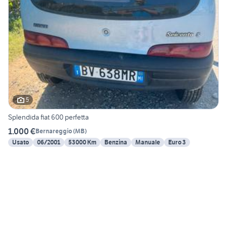
5
Splendida fiat 600 perfetta
1.000 €
Bernareggio
(
MB
)
Usato
06/2001
53000 Km
Benzina
Manuale
Euro 3