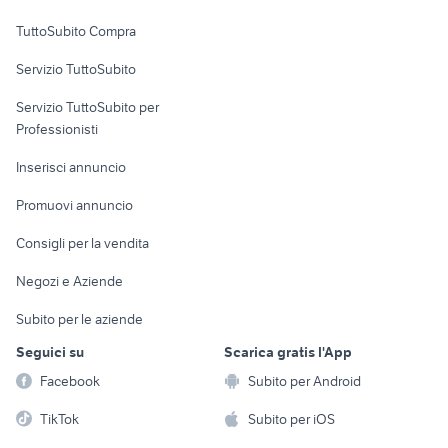
Uffici e Locali
TuttoSubito Compra
commerciali
Servizio TuttoSubito
elettronica
per la casa e la
sports e hobby
Servizio TuttoSubito per
persona
Informatica
Animali
Professionisti
Arredamento e
Console e
Accessori per
Casalinghi
Inserisci annuncio
Videogiochi
animali
Elettrodomestici
Promuovi annuncio
Audio/Video
Musica e Film
Giardino e Fai da te
Consigli per la vendita
Fotografia
Libri e Riviste
Abbigliamento e
Negozi e Aziende
Telefonia
Strumenti Musicali
Accessori
Subito per le aziende
Sports
Tutto per i bambini
Seguici su
Scarica gratis l'App
Biciclette
Facebook
Subito per Android
Collezionismo
TikTok
Subito per iOS