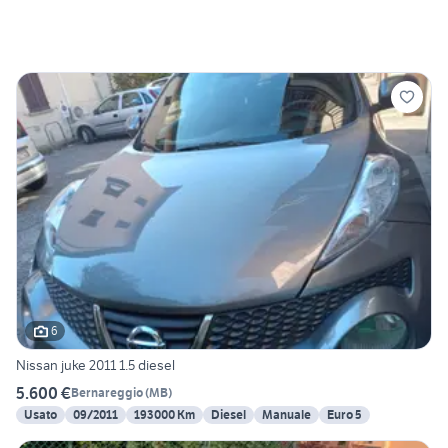
6
Nissan juke 2011 1.5 diesel
5.600 €
Bernareggio
(
MB
)
Usato
09/2011
193000 Km
Diesel
Manuale
Euro 5