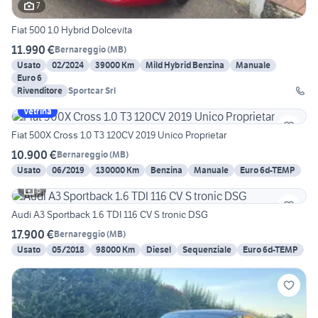
7
Fiat 500 1.0 Hybrid Dolcevita
11.990 €
Bernareggio
(
MB
)
Usato
02/2024
39000 Km
Mild Hybrid Benzina
Manuale
Euro 6
Rivenditore
Sportcar Srl
Vetrina
Fiat 500X Cross 1.0 T3 120CV 2019 Unico Proprietar
10.900 €
Bernareggio
(
MB
)
Usato
06/2019
130000 Km
Benzina
Manuale
Euro 6d-TEMP
6
Audi A3 Sportback 1.6 TDI 116 CV S tronic DSG
17.900 €
Bernareggio
(
MB
)
Usato
05/2018
98000 Km
Diesel
Sequenziale
Euro 6d-TEMP