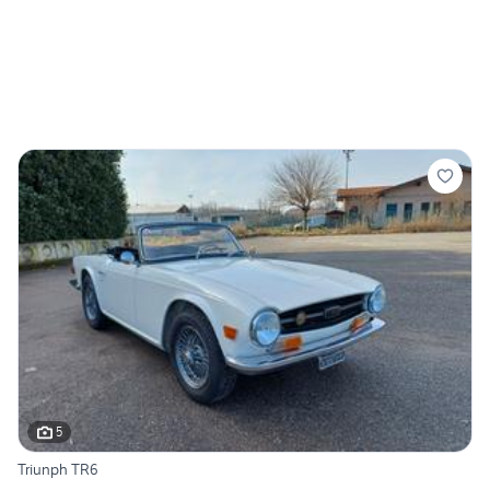
5
Triunph TR6