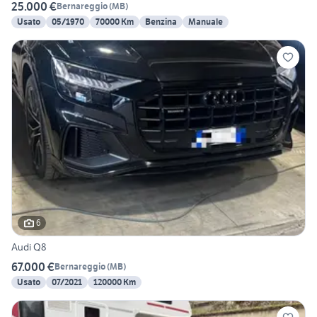
25.000 €
Bernareggio
(
MB
)
Usato
05/1970
70000 Km
Benzina
Manuale
6
Audi Q8
67.000 €
Bernareggio
(
MB
)
Usato
07/2021
120000 Km