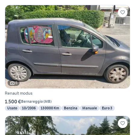
6
Renault modus
1.500 €
Bernareggio
(
MB
)
Usato
10/2006
130000 Km
Benzina
Manuale
Euro 3