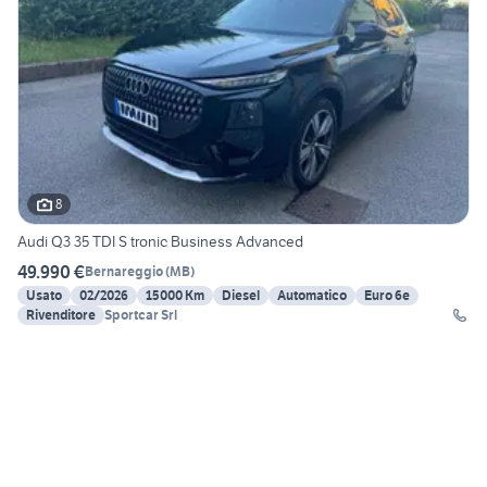
8
Audi Q3 35 TDI S tronic Business Advanced
49.990 €
Bernareggio
(
MB
)
Usato
02/2026
15000 Km
Diesel
Automatico
Euro 6e
Rivenditore
Sportcar Srl