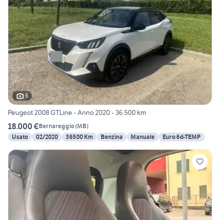
6
Peugeot 2008 GTLine - Anno 2020 - 36.500 km
18.000 €
Bernareggio
(
MB
)
Usato
02/2020
36500 Km
Benzina
Manuale
Euro 6d-TEMP