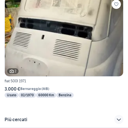
2
fiat 500l 1971
3.000 €
Bernareggio
(
MB
)
Usato
02/1970
60000 Km
Benzina
Più cercati