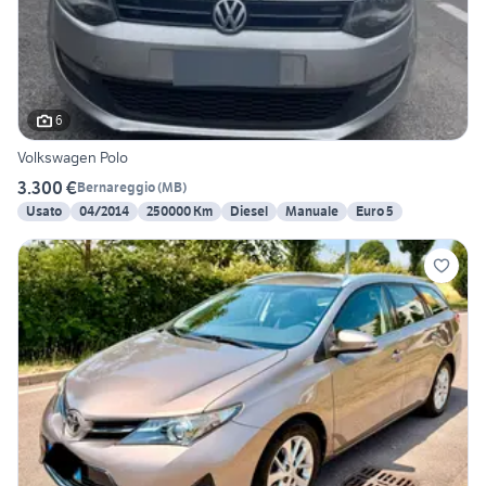
6
Volkswagen Polo
3.300 €
Bernareggio
(
MB
)
Usato
04/2014
250000 Km
Diesel
Manuale
Euro 5