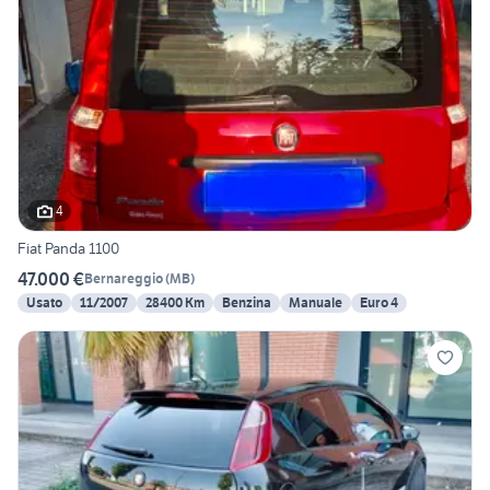
4
Fiat Panda 1100
47.000 €
Bernareggio
(
MB
)
Usato
11/2007
28400 Km
Benzina
Manuale
Euro 4