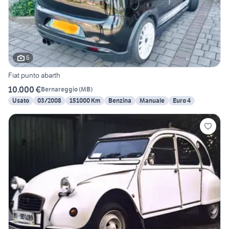
6
Fiat punto abarth
10.000 €
Bernareggio
(
MB
)
Usato
03/2008
151000 Km
Benzina
Manuale
Euro 4