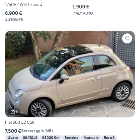
175CV 4WD Exceed
1.900 €
6.900 €
ITALY AUTO
AUTOWEB
5
Fiat 500 1.2 Cult
7.500 €
Bernareggio
(
MB
)
Usato
09/2014
95000 Km
Benzina
Manuale
Euro 6