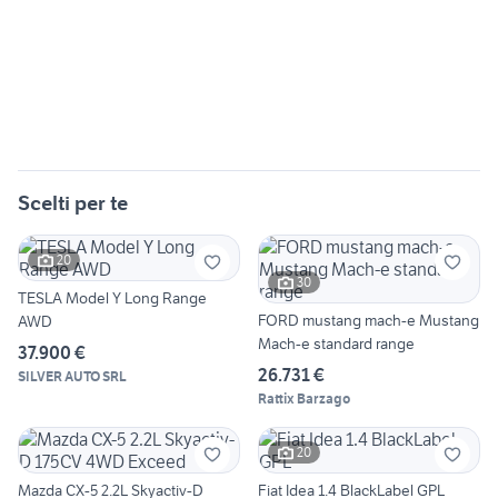
Scelti per te
20
30
TESLA Model Y Long Range
FORD mustang mach-e Mustang
AWD
Mach-e standard range
37.900 €
26.731 €
SILVER AUTO SRL
Rattix Barzago
20
Mazda CX-5 2.2L Skyactiv-D
Fiat Idea 1.4 BlackLabel GPL