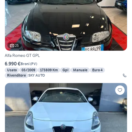
25
Alfa Romeo GT GPL
6.990 €
Broni
(
PV
)
Usato
03/2009
173809 Km
Gpl
Manuale
Euro 4
Rivenditore
SKY AUTO