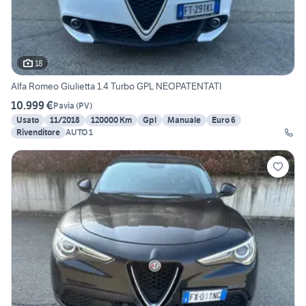
18
Alfa Romeo Giulietta 1.4 Turbo GPL NEOPATENTATI
10.999 €
Pavia
(
PV
)
Usato
11/2018
120000 Km
Gpl
Manuale
Euro 6
Rivenditore
AUTO 1