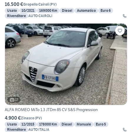
16.500 €
Gropello Cairoli
(
PV
)
Usato
10/2021
169000 Km
Diesel
Automatico
Euro 6
Rivenditore
AUTO CAIROLI
17
ALFA ROMEO MiTo 1.3 JTDm 85 CV S&S Progression
4.900 €
Zinasco
(
PV
)
Usato
12/2015
178000 Km
Diesel
Manuale
Euro 5
Rivenditore
AUTO ITALIA