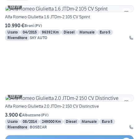
29
Alfa Romeo Giulietta 1.6 JTDm-2 105 CV Sprint
10.990 €
Broni
(
PV
)
Usato
04/2015
96392 Km
Diesel
Manuale
Euro 5
Rivenditore
SKY AUTO
30
Alfa Romeo Giulietta 2.0 JTDm-2 150 CV Distinctive
3.900 €
Albuzzano
(
PV
)
Usato
08/2014
249000 Km
Diesel
Manuale
Euro 5
Rivenditore
BOSECAR