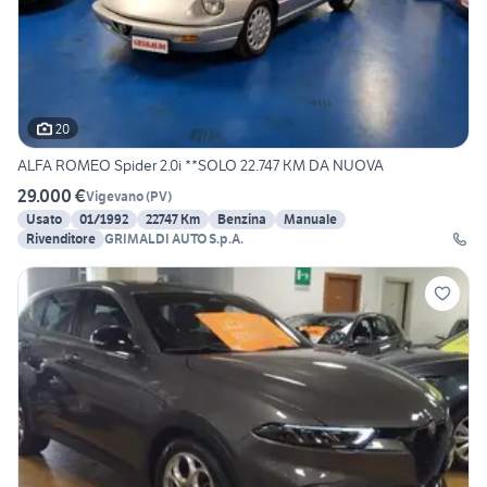
20
ALFA ROMEO Spider 2.0i **SOLO 22.747 KM DA NUOVA
29.000 €
Vigevano
(
PV
)
Usato
01/1992
22747 Km
Benzina
Manuale
Rivenditore
GRIMALDI AUTO S.p.A.