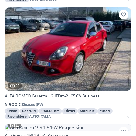
20
ALFA ROMEO Giulietta 1.6 JTDm-2 105 CV Business
5.900 €
Zinasco
(
PV
)
Usato
03/2015
194000 Km
Diesel
Manuale
Euro 5
Rivenditore
AUTO ITALIA
11
Alfa Romeo 159 1.8 16V Progression