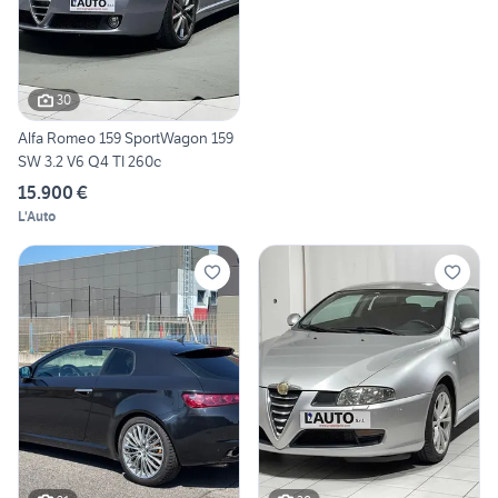
30
Alfa Romeo 159 SportWagon 159
SW 3.2 V6 Q4 TI 260c
15.900 €
L'Auto