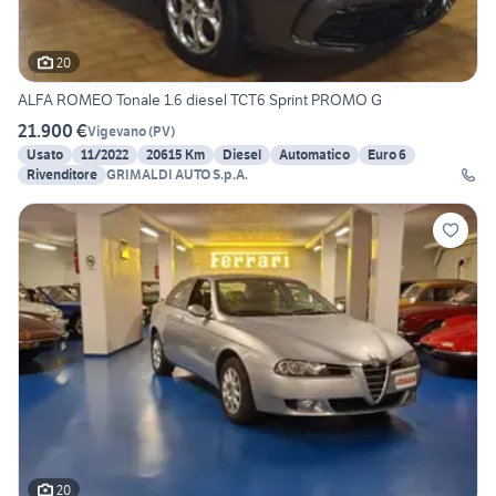
20
ALFA ROMEO Tonale 1.6 diesel TCT6 Sprint PROMO G
21.900 €
Vigevano
(
PV
)
Usato
11/2022
20615 Km
Diesel
Automatico
Euro 6
Rivenditore
GRIMALDI AUTO S.p.A.
20