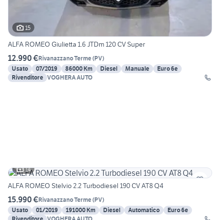
15
ALFA ROMEO Giulietta 1.6 JTDm 120 CV Super
12.990 €
Rivanazzano Terme
(
PV
)
Usato
07/2019
86000 Km
Diesel
Manuale
Euro 6e
Rivenditore
VOGHERA AUTO
14
ALFA ROMEO Stelvio 2.2 Turbodiesel 190 CV AT8 Q4
15.990 €
Rivanazzano Terme
(
PV
)
Usato
01/2019
191000 Km
Diesel
Automatico
Euro 6e
Rivenditore
VOGHERA AUTO