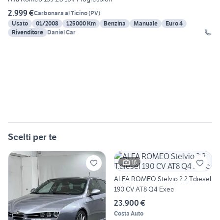
2.999 €
Carbonara al Ticino
(
PV
)
Usato
01/2008
125000 Km
Benzina
Manuale
Euro 4
Rivenditore
Daniel Car
Scelti per te
16
ALFA ROMEO Stelvio 2.2 T.diesel
190 CV AT8 Q4 Exec
23.900 €
Costa Auto