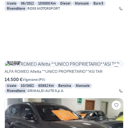
Usato
06/2012
150000 Km
Diesel
Manuale
Euro 5
Rivenditore
ROSS MOTORSPORT
20
ALFA ROMEO Alfetta **UNICO PROPRIETARIO**ASI TAR
14.500 €
Vigevano
(
PV
)
Usato
10/1982
65862 Km
Benzina
Manuale
Rivenditore
GRIMALDI AUTO S.p.A.