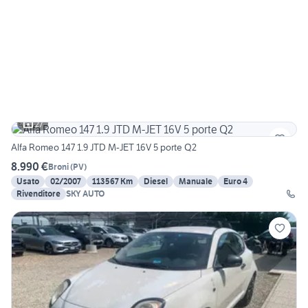
27
Alfa Romeo 147 1.9 JTD M-JET 16V 5 porte Q2
8.990 €
Broni
(
PV
)
Usato
02/2007
113567 Km
Diesel
Manuale
Euro 4
Rivenditore
SKY AUTO