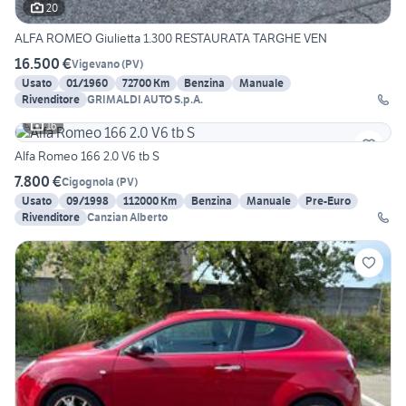
20
ALFA ROMEO Giulietta 1.300 RESTAURATA TARGHE VEN
16.500 €
Vigevano
(
PV
)
Usato
01/1960
72700 Km
Benzina
Manuale
Rivenditore
GRIMALDI AUTO S.p.A.
16
Alfa Romeo 166 2.0 V6 tb S
7.800 €
Cigognola
(
PV
)
Usato
09/1998
112000 Km
Benzina
Manuale
Pre-Euro
Rivenditore
Canzian Alberto