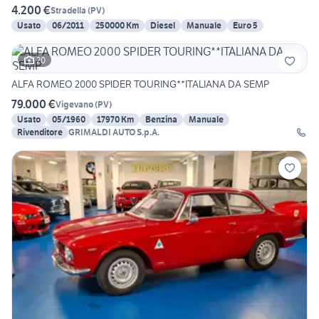
4.200 €
Stradella
(
PV
)
Usato
06/2011
250000 Km
Diesel
Manuale
Euro 5
20
ALFA ROMEO 2000 SPIDER TOURING**ITALIANA DA SEMP
79.000 €
Vigevano
(
PV
)
Usato
05/1960
17970 Km
Benzina
Manuale
Rivenditore
GRIMALDI AUTO S.p.A.