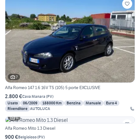
7
Alfa Romeo 147 1.6 16V TS (105) 5 porte EXCLUSIVE
2.800 €
Cava Manara
(
PV
)
Usato
06/2009
188000 Km
Benzina
Manuale
Euro 4
Rivenditore
AUTOLUCA
6
Alfa Romeo Mito 1.3 Diesel
900 €
Belgioioso
(
PV
)