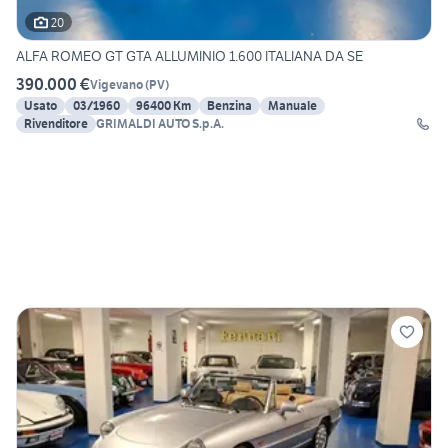
20
ALFA ROMEO GT GTA ALLUMINIO 1.600 ITALIANA DA SE
390.000 €
Vigevano
(
PV
)
Usato
03/1960
96400 Km
Benzina
Manuale
Rivenditore
GRIMALDI AUTO S.p.A.