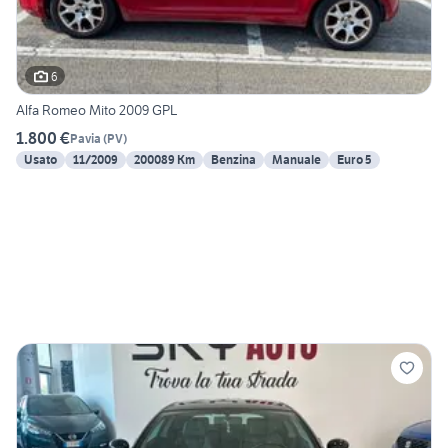
6
Alfa Romeo Mito 2009 GPL
1.800 €
Pavia
(
PV
)
Usato
11/2009
200089 Km
Benzina
Manuale
Euro 5