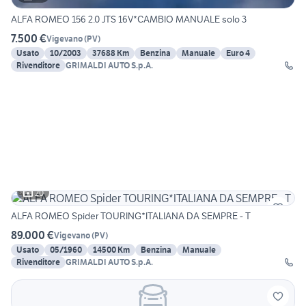
ALFA ROMEO 156 2.0 JTS 16V*CAMBIO MANUALE solo 3
7.500 €
Vigevano
(
PV
)
Usato
10/2003
37688 Km
Benzina
Manuale
Euro 4
Rivenditore
GRIMALDI AUTO S.p.A.
20
ALFA ROMEO Spider TOURING*ITALIANA DA SEMPRE - T
89.000 €
Vigevano
(
PV
)
Usato
05/1960
14500 Km
Benzina
Manuale
Rivenditore
GRIMALDI AUTO S.p.A.