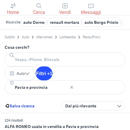
Home
Cerca
Vendi
Messaggi
auto Dorno
renault mortara
auto Borgo Priolo
sub
Ricerche
Subito
Auto
Alfa romeo
Lombardia
Pavia (Prov)
Cosa cerchi?
Filtri +1
Auto
Salva ricerca
Dal più rilevante
124 risultati
ALFA ROMEO usata in vendita a Pavia e provincia