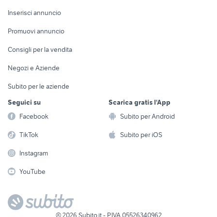
Arredamento e
Console e
Accessori per
Casalinghi
Inserisci annuncio
Videogiochi
animali
Elettrodomestici
Promuovi annuncio
Audio/Video
Musica e Film
Giardino e Fai da te
Consigli per la vendita
Fotografia
Libri e Riviste
Abbigliamento e
Negozi e Aziende
Telefonia
Strumenti Musicali
Accessori
Subito per le aziende
Sports
Tutto per i bambini
Seguici su
Scarica gratis l'App
Biciclette
Facebook
Subito per Android
Collezionismo
TikTok
Subito per iOS
Instagram
YouTube
©
2026
Subito.it - P.IVA 05526340962