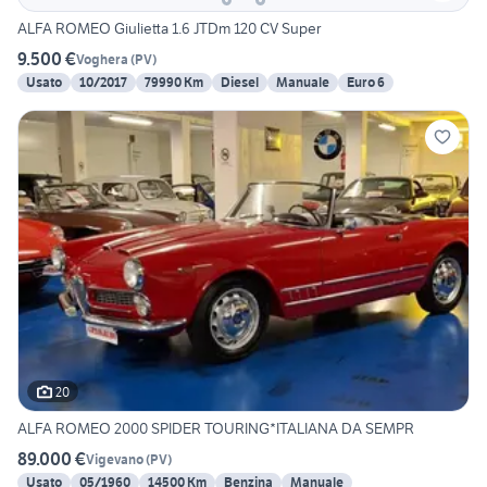
ALFA ROMEO Giulietta 1.6 JTDm 120 CV Super
9.500 €
Voghera
(
PV
)
Usato
10/2017
79990 Km
Diesel
Manuale
Euro 6
20
ALFA ROMEO 2000 SPIDER TOURING*ITALIANA DA SEMPR
89.000 €
Vigevano
(
PV
)
Usato
05/1960
14500 Km
Benzina
Manuale