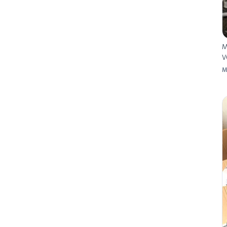
M
V
M