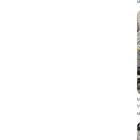
M
M
V
M