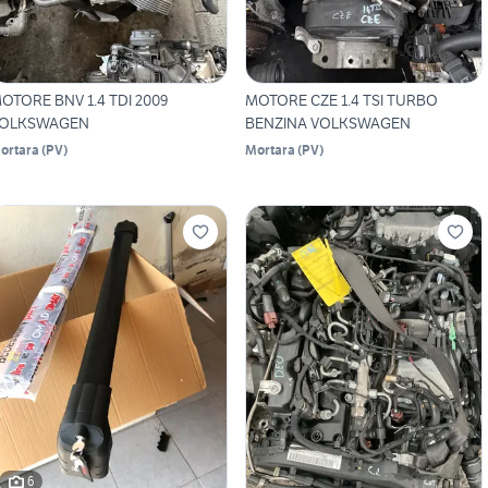
OTORE BNV 1.4 TDI 2009
MOTORE CZE 1.4 TSI TURBO
OLKSWAGEN
BENZINA VOLKSWAGEN
ortara
(
PV
)
Mortara
(
PV
)
6