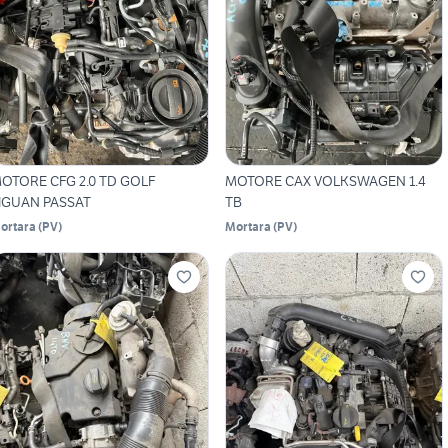
OTORE CFG 2.0 TD GOLF
MOTORE CAX VOLKSWAGEN 1.4
IGUAN PASSAT
TB
ortara
(
PV
)
Mortara
(
PV
)