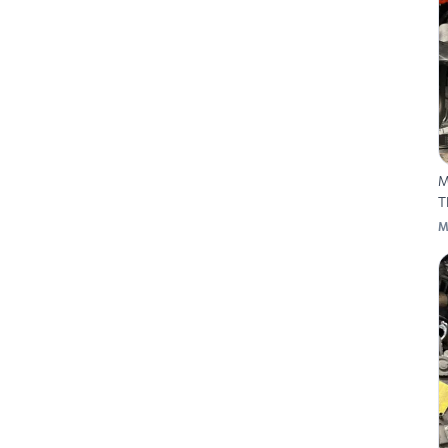
M
T
M