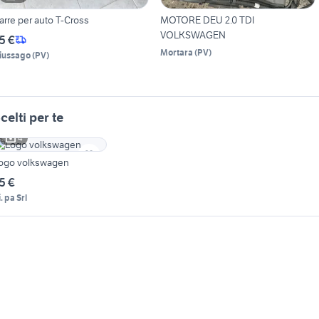
arre per auto T-Cross
MOTORE DEU 2.0 TDI
VOLKSWAGEN
5 €
Mortara
(
PV
)
iussago
(
PV
)
celti per te
4
ogo volkswagen
5 €
. pa Srl