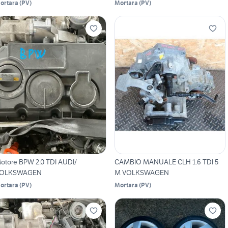
ortara
(
PV
)
Mortara
(
PV
)
otore BPW 2.0 TDI AUDI/
CAMBIO MANUALE CLH 1.6 TDI 5
OLKSWAGEN
M VOLKSWAGEN
ortara
(
PV
)
Mortara
(
PV
)