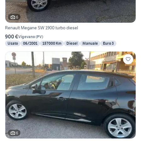
6
Renault Megane SW 1900 turbo diesel
900 €
Vigevano
(
PV
)
Usato
06/2001
157000 Km
Diesel
Manuale
Euro 3
6