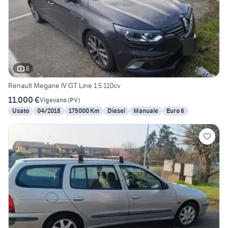
6
Renault Megane IV GT Line 1.5 110cv
11.000 €
Vigevano
(
PV
)
Usato
04/2018
175000 Km
Diesel
Manuale
Euro 6