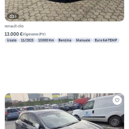
6
renault clio
13.000 €
Vigevano
(
PV
)
Usato
11/2023
13000 Km
Benzina
Manuale
Euro 6d-TEMP