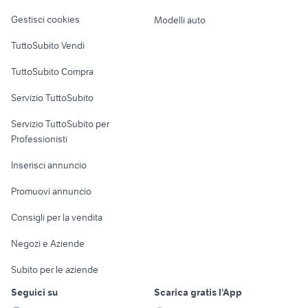
Veicoli commerciali
altro
Gestisci cookies
Modelli auto
Case vacanza
TuttoSubito Vendi
Uffici e Locali
TuttoSubito Compra
commerciali
Servizio TuttoSubito
elettronica
per la casa e la
sports e hobby
Servizio TuttoSubito per
persona
Informatica
Animali
Professionisti
Arredamento e
Console e
Accessori per
Casalinghi
Inserisci annuncio
Videogiochi
animali
Elettrodomestici
Promuovi annuncio
Audio/Video
Musica e Film
Giardino e Fai da te
Consigli per la vendita
Fotografia
Libri e Riviste
Abbigliamento e
Negozi e Aziende
Telefonia
Strumenti Musicali
Accessori
Subito per le aziende
Sports
Tutto per i bambini
Seguici su
Scarica gratis l'App
Biciclette