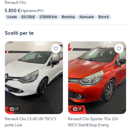
Renault Clio
5.850 €
Vigevano
(
PV
)
Usato
03/2016
170000 Km
Benzina
Manuale
Euro 6
Scelti per te
23
18
Renault Clio 1.5 dCi 8V 75CV 5
Renault Clio Sporter TCe 12V
porte Live
90CV Start&Stop Energ