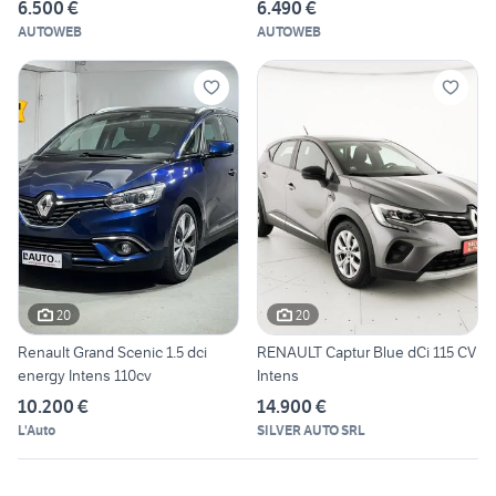
6.500 €
6.490 €
AUTOWEB
AUTOWEB
20
20
Renault Grand Scenic 1.5 dci
RENAULT Captur Blue dCi 115 CV
energy Intens 110cv
Intens
10.200 €
14.900 €
L'Auto
SILVER AUTO SRL