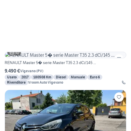
30
RENAULT Master 5� serie Master T35 2.3 dCi/145 ...
9.490 €
Vigevano
(
PV
)
Usato
2017
180508 Km
Diesel
Manuale
Euro 6
Rivenditore
Vroom Auto Vigevano