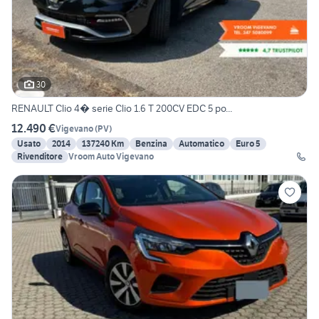
30
RENAULT Clio 4� serie Clio 1.6 T 200CV EDC 5 po...
12.490 €
Vigevano
(
PV
)
Usato
2014
137240 Km
Benzina
Automatico
Euro 5
Rivenditore
Vroom Auto Vigevano