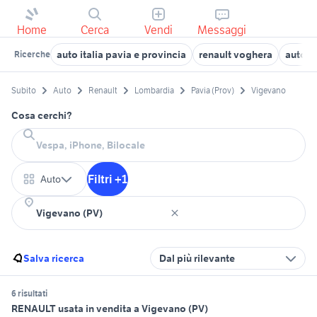
Home
Cerca
Vendi
Messaggi
auto italia pavia e provincia
renault voghera
auto C
Ricerche
Subito
Auto
Renault
Lombardia
Pavia (Prov)
Vigevano
Cosa cerchi?
Filtri +1
Auto
Salva ricerca
Dal più rilevante
6 risultati
RENAULT usata in vendita a Vigevano (PV)