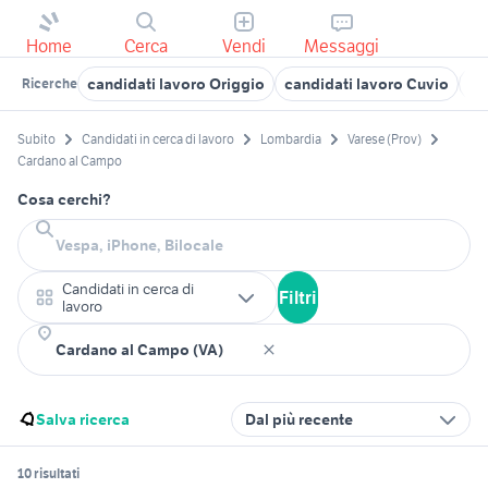
Home
Cerca
Vendi
Messaggi
candidati lavoro Origgio
candidati lavoro Cuvio
of
Ricerche
Subito
Candidati in cerca di lavoro
Lombardia
Varese (Prov)
Cardano al Campo
Cosa cerchi?
Candidati in cerca di
Filtri
lavoro
Salva ricerca
Dal più recente
10 risultati