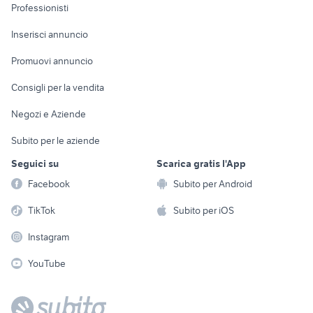
Informatica
Animali
Professionisti
Arredamento e
Console e
Accessori per
Casalinghi
Inserisci annuncio
Videogiochi
animali
Elettrodomestici
Promuovi annuncio
Audio/Video
Musica e Film
Giardino e Fai da te
Consigli per la vendita
Fotografia
Libri e Riviste
Abbigliamento e
Negozi e Aziende
Telefonia
Strumenti Musicali
Accessori
Subito per le aziende
Sports
Tutto per i bambini
Seguici su
Scarica gratis l'App
Biciclette
Facebook
Subito per Android
Collezionismo
TikTok
Subito per iOS
Instagram
YouTube