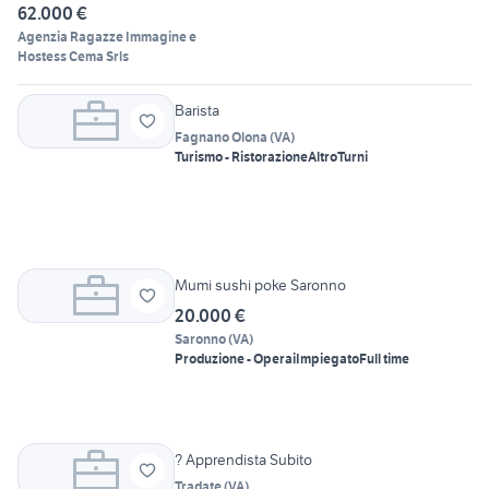
62.000 €
Agenzia Ragazze Immagine e
Hostess Cema Srls
Barista
Fagnano Olona
(
VA
)
Turismo - Ristorazione
Altro
Turni
Mumi sushi poke Saronno
20.000 €
Saronno
(
VA
)
Produzione - Operai
Impiegato
Full time
? Apprendista Subito
Tradate
(
VA
)