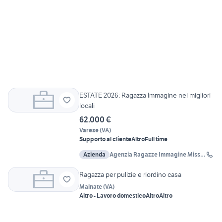
ESTATE 2026: Ragazza Immagine nei migliori
locali
62.000 €
Varese
(
VA
)
Supporto al cliente
Altro
Full time
Azienda
Agenzia Ragazze Immagine Miss
Agency
Ragazza per pulizie e riordino casa
Malnate
(
VA
)
Altro - Lavoro domestico
Altro
Altro