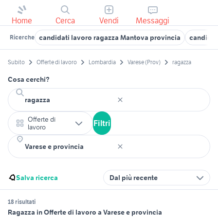
Home
Cerca
Vendi
Messaggi
candidati lavoro ragazza Mantova provincia
candidat
Ricerche
Subito
Offerte di lavoro
Lombardia
Varese (Prov)
ragazza
Cosa cerchi?
Offerte di
Filtri
lavoro
Salva ricerca
Dal più recente
18 risultati
Ragazza in Offerte di lavoro a Varese e provincia