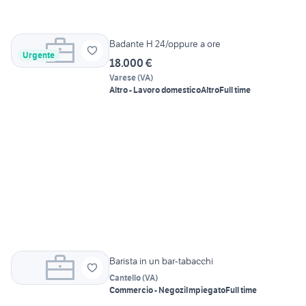
Badante H 24/oppure a ore
Urgente
18.000 €
Varese
(
VA
)
Altro - Lavoro domestico
Altro
Full time
Barista in un bar-tabacchi
Cantello
(
VA
)
Commercio - Negozi
Impiegato
Full time