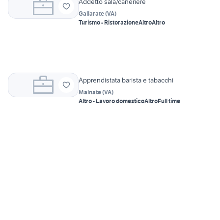
Addetto sala/caneriere
Gallarate
(
VA
)
Turismo - Ristorazione
Altro
Altro
Apprendistata barista e tabacchi
Malnate
(
VA
)
Altro - Lavoro domestico
Altro
Full time