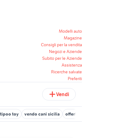
Modelli auto
Magazine
Consigli per la vendita
Negozi e Aziende
Subito per le Aziende
Assistenza
Ricerche salvate
Preferiti
Vendi
tipoo toy
vendo cani sicilia
offerte lavoro badante Vicenza prov