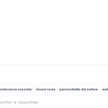
coslovacco cucciolo
lavoro ivrea
parrocchetto dal collare
mal
mo (Prov)
Calusco d'Adda