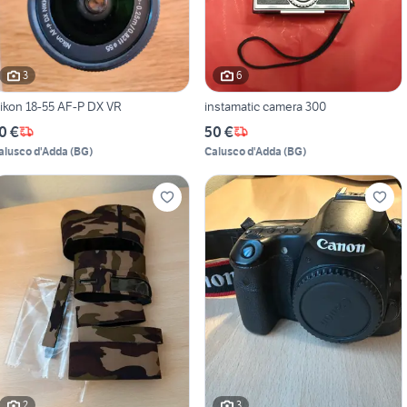
3
6
ikon 18-55 AF-P DX VR
instamatic camera 300
0 €
50 €
alusco d'Adda
(
BG
)
Calusco d'Adda
(
BG
)
2
3