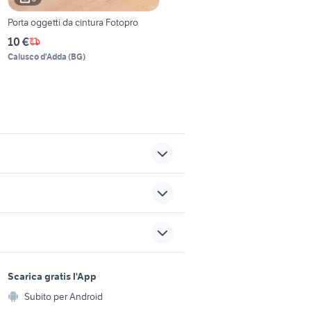
Porta oggetti da cintura Fotopro
10 €
Calusco d'Adda
(
BG
)
ino
monolocale affitto palermo
scarico africa twin 1000 usato
rdia
sports e hobby
a
Scarica gratis l'App
Animali
Subito per Android
ento e