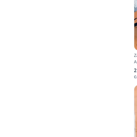
Z
A
2
C