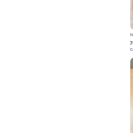
N
7
C