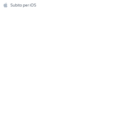
Accessori per animali
hi
Subito per iOS
Musica e Film
omestici
Libri e Riviste
e Fai da te
Strumenti Musicali
amento e
ri
Sports
 i bambini
Biciclette
Collezionismo