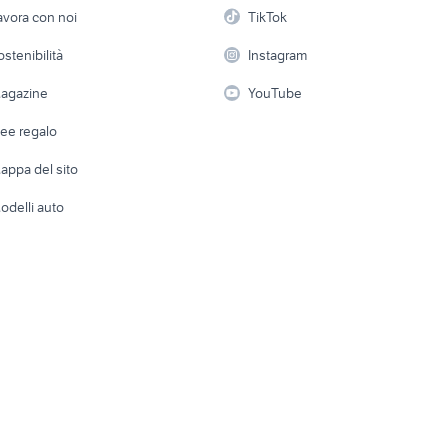
endo gelateria ambulante
etto
Servizi
Console e Videogiochi
Casaling
avora con noi
TikTok
 a schiera
Candidati in cerca di
Audio/Video
Elettrod
ostenibilità
Instagram
lavoro
i
Fotografia
Giardino 
agazine
YouTube
Attrezzature di lavoro
Telefonia
Abbigli
dee regalo
Accesso
e altro
appa del sito
Tutto per
odelli auto