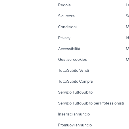
renault modus usata
v
Accessori Auto
Camere/Posti l
Regole
L
Moto e Scooter
Ville singole e
Sicurezza
S
Accessori Moto
Terreni e rustic
Condizioni
M
Nautica
Garage e box
Privacy
I
Caravan e Camper
Loft, mansarde 
Accessibilità
M
Veicoli commerciali
Case vacanza
Gestisci cookies
M
Uffici e Locali
TuttoSubito Vendi
commerciali
TuttoSubito Compra
Servizio TuttoSubito
Servizio TuttoSubito per Professionisti
Inserisci annuncio
Promuovi annuncio