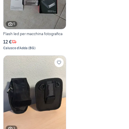
5
Flash led per macchina fotografica
12 €
Calusco d'Adda
(
BG
)
3