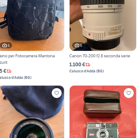
6
6
aino per Fotocamera Mantona
Canon 70-200 f2.8 seconda serie
zurit
1.100 €
5 €
Calusco d'Adda
(
BG
)
alusco d'Adda
(
BG
)