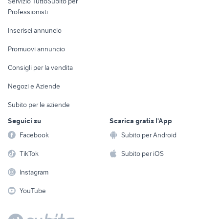
Servizio TuttoSubito per
persona
Informatica
Animali
Professionisti
Arredamento e
Console e
Accessori per
Casalinghi
Inserisci annuncio
Videogiochi
animali
Elettrodomestici
Promuovi annuncio
Audio/Video
Musica e Film
Giardino e Fai da te
Consigli per la vendita
Fotografia
Libri e Riviste
Abbigliamento e
Negozi e Aziende
Telefonia
Strumenti Musicali
Accessori
Subito per le aziende
Sports
Tutto per i bambini
Seguici su
Scarica gratis l'App
Biciclette
Facebook
Subito per Android
Collezionismo
TikTok
Subito per iOS
Instagram
YouTube