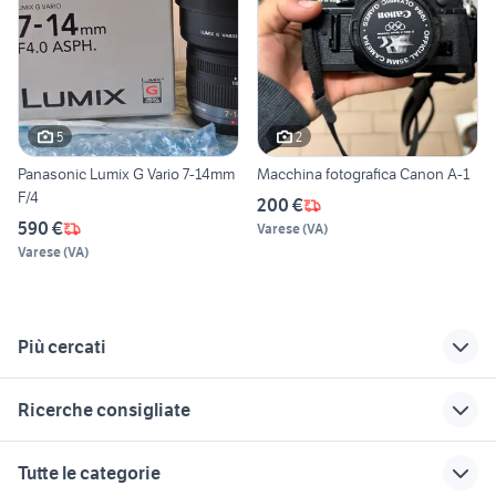
5
2
Panasonic Lumix G Vario 7-14mm
Macchina fotografica Canon A-1
F/4
200 €
590 €
Varese
(
VA
)
Varese
(
VA
)
Più cercati
Correlati
Richerche simili
Suggerimenti
Ricerche consigliate
olympus e pl3
lumix 20mm 1.7
nikon p950 usata
fotografia
obiettivi yashica
specchio per te
canon ixus 285 hs
obiettivi zeiss
Tutte le categorie
nikon coolpix s570
contax
canon 514 xl
ricoh gr ii
lumix fz38