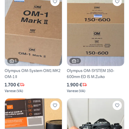
6
3
Olympus OM-System OM1 MK2
Olympus OM-SYSTEM 150-
OM-1 II
600mm ED IS M.Zuiko
1.700 €
1.900 €
Varese
(
VA
)
Varese
(
VA
)