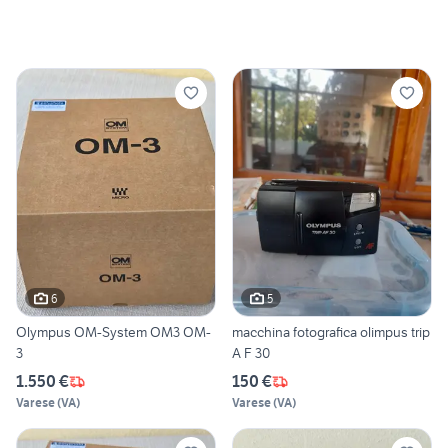
6
5
Olympus OM-System OM3 OM-
macchina fotografica olimpus trip
3
A F 30
1.550 €
150 €
Varese
(
VA
)
Varese
(
VA
)