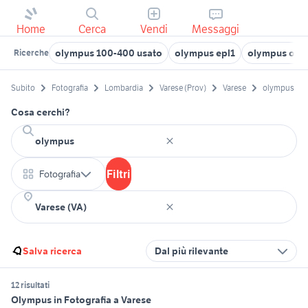
Home
Cerca
Vendi
Messaggi
olympus 100-400 usato
olympus epl1
olympus om-d
Ricerche
Subito
Fotografia
Lombardia
Varese (Prov)
Varese
olympus
Cosa cerchi?
Filtri
Fotografia
Salva ricerca
Dal più rilevante
12 risultati
Olympus in Fotografia a Varese