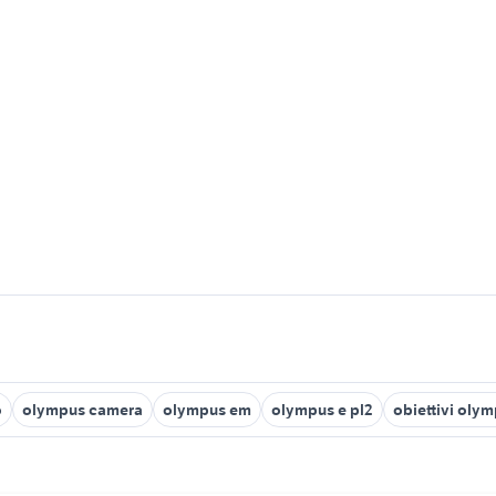
o
olympus camera
olympus em
olympus e pl2
obiettivi oly