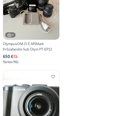
6
OlympusOM-D E-M5Mark
II+Scafandro Sub Olym PT-EP13
650 €
Torino
(
TO
)