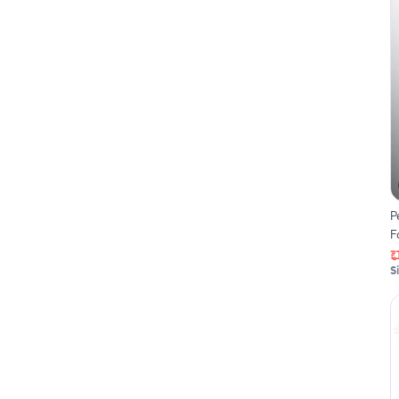
P
F
S