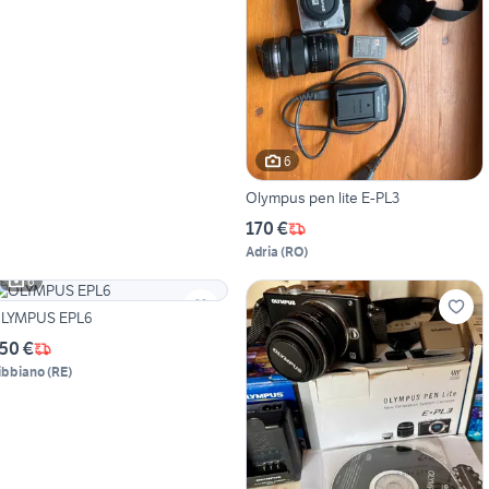
6
Olympus pen lite E-PL3
170 €
Adria
(
RO
)
6
LYMPUS EPL6
50 €
ibbiano
(
RE
)