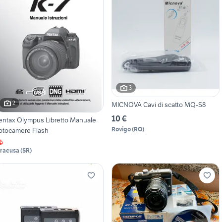
3
2
MICNOVA Cavi di scatto MQ-S8
10 €
entax Olympus Libretto Manuale
Rovigo
(
RO
)
otocamere Flash
iracusa
(
SR
)