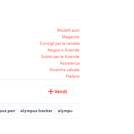
Modelli auto
Magazine
Consigli per la vendita
Negozi e Aziende
Subito per le Aziende
Assistenza
Ricerche salvate
Preferiti
Vendi
mpus pen
olympus tracker
olympus epl1
olympus e-pl1
olymp