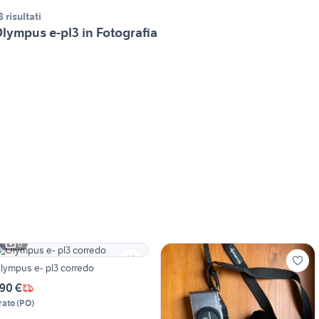
8 risultati
lympus e-pl3 in Fotografia
6
lympus e- pl3 corredo
90 €
rato
(
PO
)