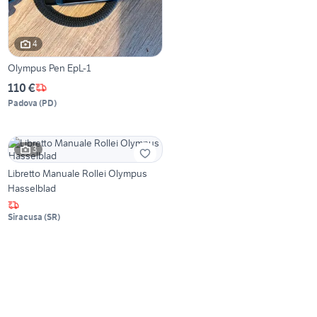
4
Olympus Pen EpL-1
110 €
Padova
(
PD
)
3
Libretto Manuale Rollei Olympus
Hasselblad
Siracusa
(
SR
)