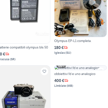
4
Olympus EP-L1 completa.
180 €
atterie compatibili olympus bls 50
Iglesias
(
SU
)
0 €
iracusa
(
SR
)
2
obbiettivi fd e uno analogico
400 €
Limbiate
(
MB
)