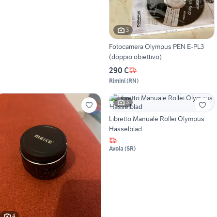
3
Fotocamera Olympus PEN E-PL3
(doppio obiettivo)
290 €
Rimini
(
RN
)
3
Libretto Manuale Rollei Olympus
Hasselblad
Avola
(
SR
)
4