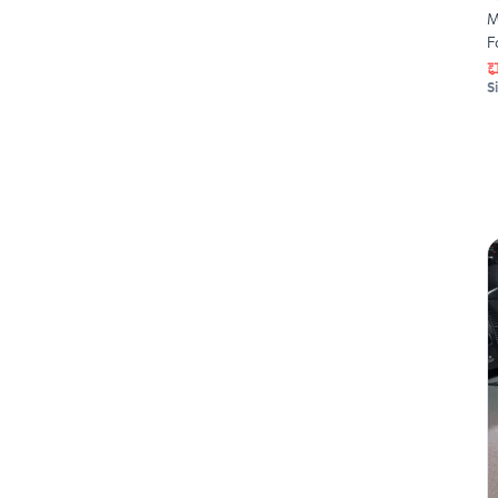
M
F
S