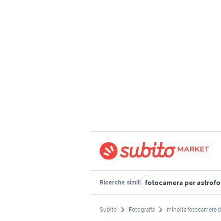
fotocamera per astrofo
Ricerche
simili
Subito
Fotografia
minolta fotocamere di