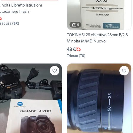
inolta Libretto Istruzioni
otocamere Flash
iracusa
(
SR
)
6
TOKINASL28 obiettivo 28mm F/2.8
Minolta M/MD Nuovo
43 €
Trieste
(
TS
)