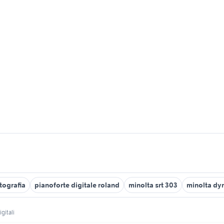
tografia
pianoforte digitale roland
minolta srt 303
minolta dy
gitali