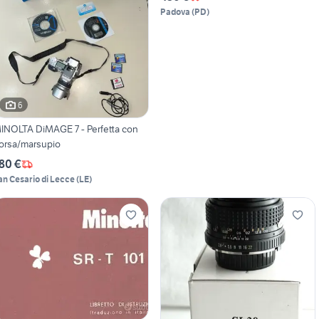
Padova
(
PD
)
6
INOLTA DiMAGE 7 - Perfetta con
orsa/marsupio
80 €
an Cesario di Lecce
(
LE
)