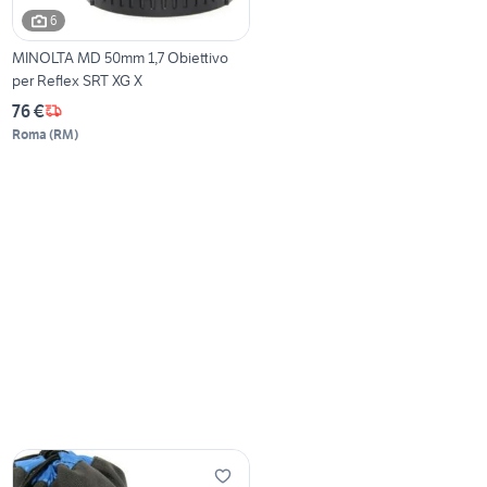
6
MINOLTA MD 50mm 1,7 Obiettivo
per Reflex SRT XG X
76 €
Roma
(
RM
)