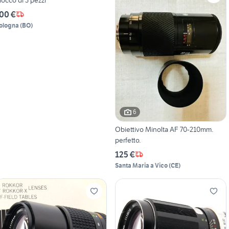
00 €
ologna
(
BO
)
6
Obiettivo Minolta AF 70-210mm.
perfetto.
125 €
Santa Maria a Vico
(
CE
)