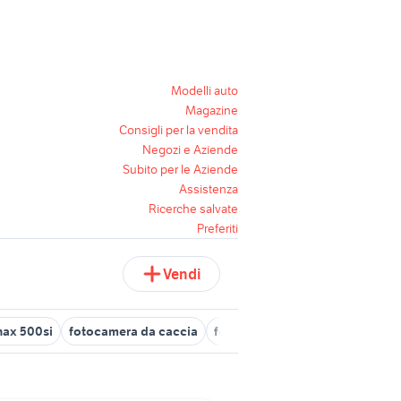
Modelli auto
Magazine
Consigli per la vendita
Negozi e Aziende
Subito per le Aziende
Assistenza
Ricerche salvate
Preferiti
Vendi
nax 500si
fotocamera da caccia
fotocamere digitali canon
fo