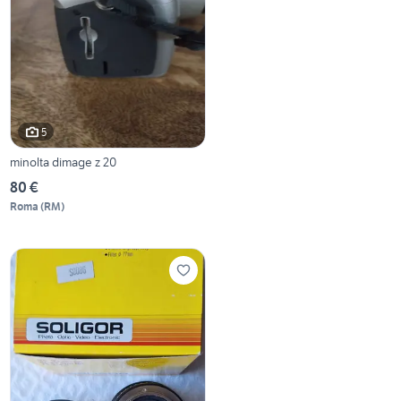
5
minolta dimage z 20
80 €
Roma
(
RM
)