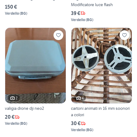
Modificatore luce flash
150 €
39 €
Verdello
(
BG
)
Verdello
(
BG
)
2
4
valigia drone dji neo2
cartoni animati in 16 mm soonori
a colori
20 €
30 €
Verdello
(
BG
)
Verdello
(
BG
)