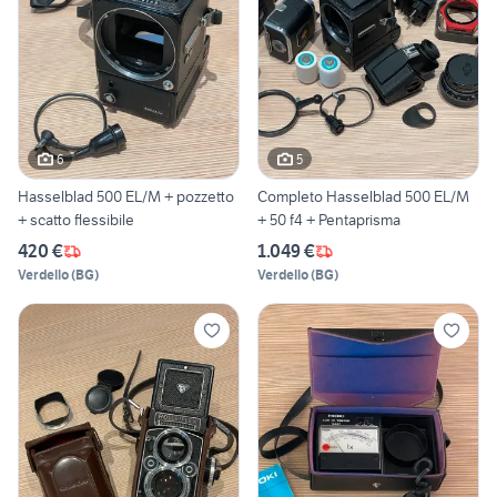
6
5
Hasselblad 500 EL/M + pozzetto
Completo Hasselblad 500 EL/M
+ scatto flessibile
+ 50 f4 + Pentaprisma
420 €
1.049 €
Verdello
(
BG
)
Verdello
(
BG
)