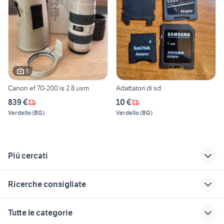
5
Canon ef 70-200 is 2.8 usm
Adattatori di sd
839 €
10 €
Verdello
(
BG
)
Verdello
(
BG
)
Più cercati
Correlati
Richerche simili
Suggerimenti
Ricerche consigliate
seconda mano a
ritmo abarth 130 tc
nissan patrol y60
Torino
auto
toyota rav4
lavoro ivrea
monolocale affitto
Tutte le categorie
furgoni usati genova
palermo
adria twin camper
vespa 90 ss
affitti carmagnola privati