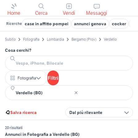
Home
Cerca
Vendi
Messaggi
case in affitto pompei
annunci genova
cocker
aut
Ricerche
Subito
Fotografia
Lombardia
Bergamo (Prov)
Verdello
Cosa cerchi?
Filtri
Fotografia
Salva ricerca
Dal più rilevante
20 risultati
Annunci in Fotografia a Verdello (BG)