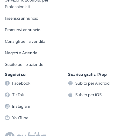
Servizio TuttoSubito per
persona
Informatica
Animali
Professionisti
Arredamento e
Console e
Accessori per
Casalinghi
Inserisci annuncio
Videogiochi
animali
Elettrodomestici
Promuovi annuncio
Audio/Video
Musica e Film
Giardino e Fai da te
Consigli per la vendita
Fotografia
Libri e Riviste
Abbigliamento e
Negozi e Aziende
Telefonia
Strumenti Musicali
Accessori
Subito per le aziende
Sports
Tutto per i bambini
Seguici su
Scarica gratis l'App
Biciclette
Facebook
Subito per Android
Collezionismo
TikTok
Subito per iOS
Instagram
YouTube