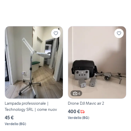
4
Lampada professionale |
Drone DJI Mavic air 2
Technology SRL | come nuov
400 €
45 €
Verdello
(
BG
)
Verdello
(
BG
)