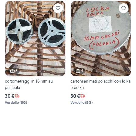
3
4
cortometraggi in 16 mm su
cartoni animati polacchi con lolka
pellicola
e bolka
30 €
50 €
Verdello
(
BG
)
Verdello
(
BG
)