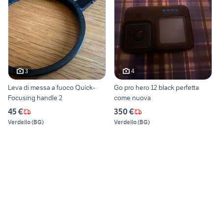
3
4
Leva di messa a fuoco Quick-
Go pro hero 12 black perfetta
Focusing handle 2
come nuova
45 €
350 €
Verdello
(
BG
)
Verdello
(
BG
)