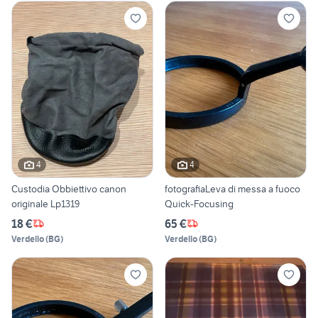
4
4
Custodia Obbiettivo canon
fotografiaLeva di messa a fuoco
originale Lp1319
Quick-Focusing
18 €
65 €
Verdello
(
BG
)
Verdello
(
BG
)