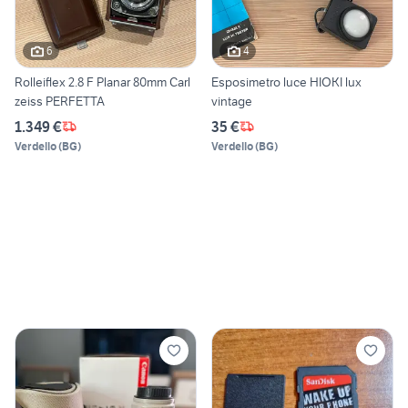
6
4
Rolleiflex 2.8 F Planar 80mm Carl
Esposimetro luce HIOKI lux
zeiss PERFETTA
vintage
1.349 €
35 €
Verdello
(
BG
)
Verdello
(
BG
)