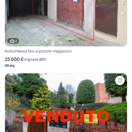
4
Autorimessa box e piccolo magazzino
25.000 €
Urgnano
(
BG
)
40 mq