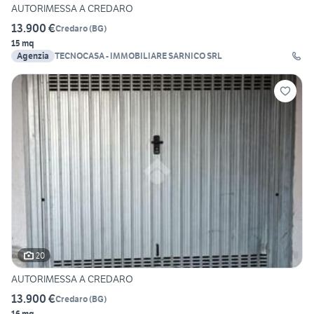
AUTORIMESSA A CREDARO
13.900 €
Credaro
(
BG
)
15 mq
Agenzia
TECNOCASA - IMMOBILIARE SARNICO SRL
20
AUTORIMESSA A CREDARO
13.900 €
Credaro
(
BG
)
16 mq