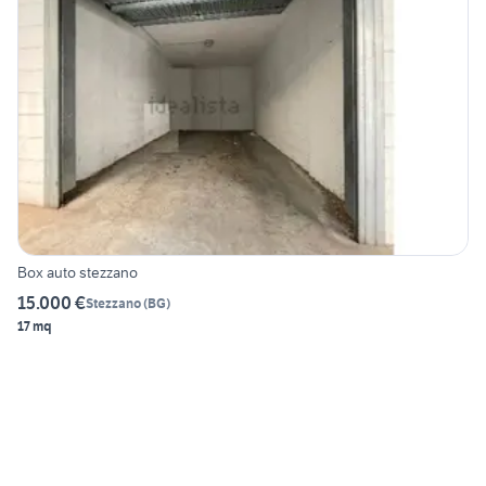
Box auto stezzano
15.000 €
Stezzano
(
BG
)
17 mq