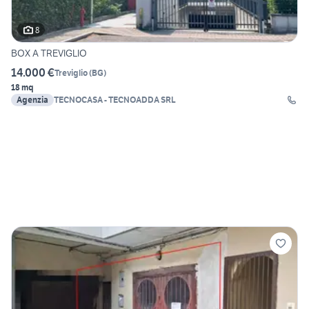
8
BOX A TREVIGLIO
14.000 €
Treviglio
(
BG
)
18 mq
Agenzia
TECNOCASA - TECNOADDA SRL