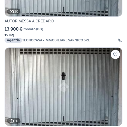
20
AUTORIMESSA A CREDARO
13.900 €
Credaro
(
BG
)
15 mq
Agenzia
TECNOCASA - IMMOBILIARE SARNICO SRL
20