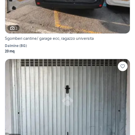
2
Sgomberi cantine/ garage ecc, ragazzo universita
Dalmine
(
BG
)
20 mq