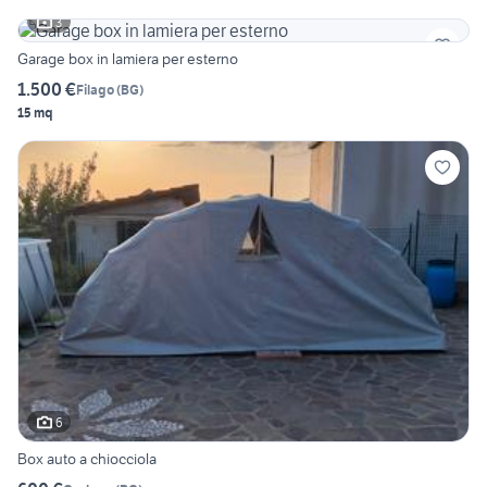
3
Garage box in lamiera per esterno
1.500 €
Filago
(
BG
)
15 mq
6
Box auto a chiocciola