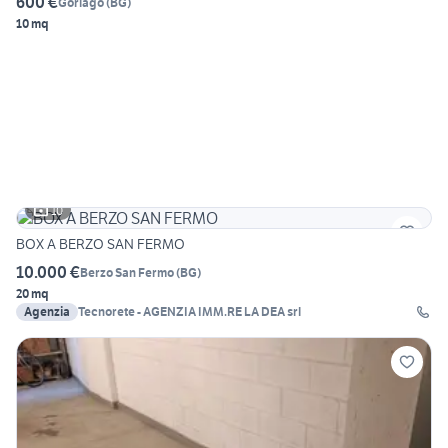
600 €
Gorlago
(
BG
)
10 mq
10
BOX A BERZO SAN FERMO
10.000 €
Berzo San Fermo
(
BG
)
20 mq
Agenzia
Tecnorete - AGENZIA IMM.RE LA DEA srl