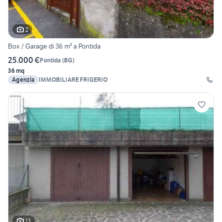
2
Box / Garage di 36 m² a Pontida
25.000 €
Pontida
(
BG
)
36 mq
Agenzia
IMMOBILIARE FRIGERIO
13