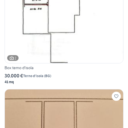
2
Box terno d'isola
30.000 €
Terno d'Isola
(
BG
)
41 mq