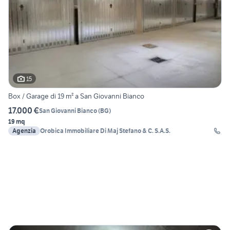
15
Box / Garage di 19 m² a San Giovanni Bianco
17.000 €
San Giovanni Bianco
(
BG
)
19 mq
Agenzia
Orobica Immobiliare Di Maj Stefano & C. S.A.S.