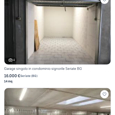
4
Garage singolo in condominio signorile Seriate BG
16.000 €
Seriate
(
BG
)
14 mq