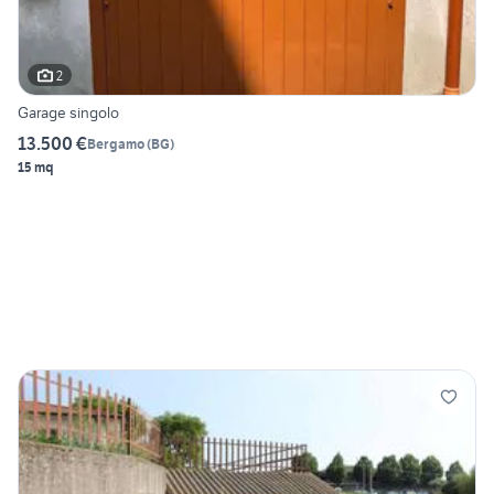
2
Garage singolo
13.500 €
Bergamo
(
BG
)
15 mq