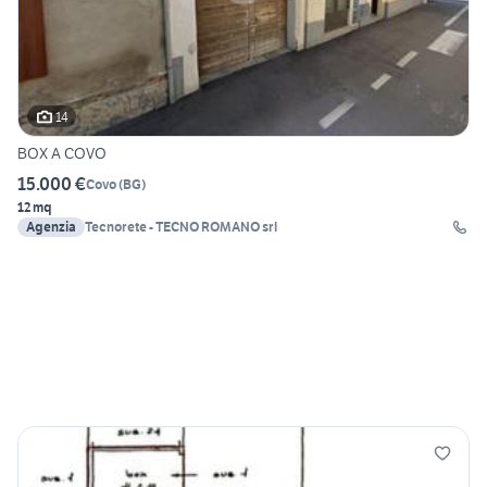
14
BOX A COVO
15.000 €
Covo
(
BG
)
12 mq
Agenzia
Tecnorete - TECNO ROMANO srl