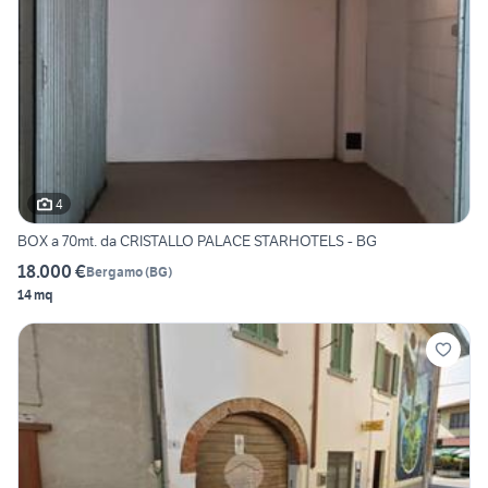
4
BOX a 70mt. da CRISTALLO PALACE STARHOTELS - BG
18.000 €
Bergamo
(
BG
)
14 mq