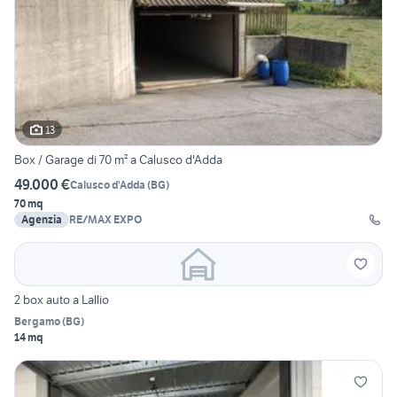
13
Box / Garage di 70 m² a Calusco d'Adda
49.000 €
Calusco d'Adda
(
BG
)
70 mq
Agenzia
RE/MAX EXPO
2 box auto a Lallio
Bergamo
(
BG
)
14 mq