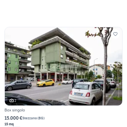
2
Box singolo
15.000 €
Stezzano
(
BG
)
15 mq