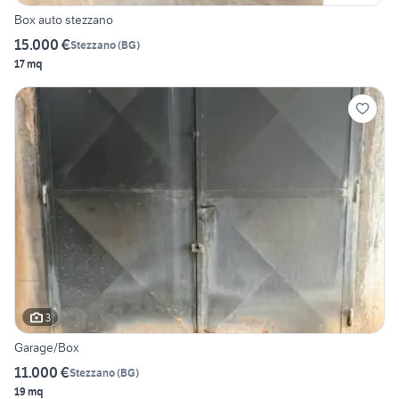
Box auto stezzano
15.000 €
Stezzano
(
BG
)
17 mq
3
Garage/Box
11.000 €
Stezzano
(
BG
)
19 mq