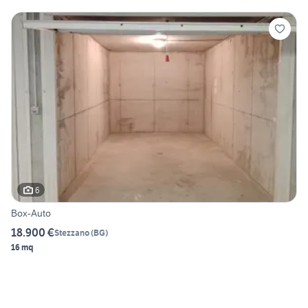
6
Box-Auto
18.900 €
Stezzano
(
BG
)
16 mq