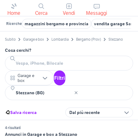
Home
Cerca
Vendi
Messaggi
magazzini bergamo e provincia
vendita garage Sarni
Ricerche
Subito
Garage e box
Lombardia
Bergamo (Prov)
Stezzano
Cosa cerchi?
Garage e
Filtri
box
Salva ricerca
Dal più recente
4 risultati
Annunci in Garage e box a Stezzano