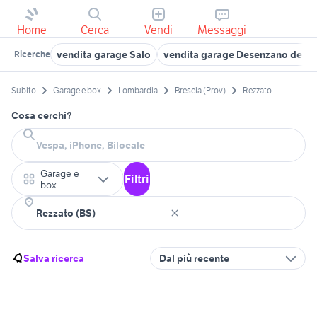
Home
Cerca
Vendi
Messaggi
vendita garage Salo
vendita garage Desenzano del G
Ricerche
Subito
Garage e box
Lombardia
Brescia (Prov)
Rezzato
Cosa cerchi?
Garage e
Filtri
box
Salva ricerca
Dal più recente