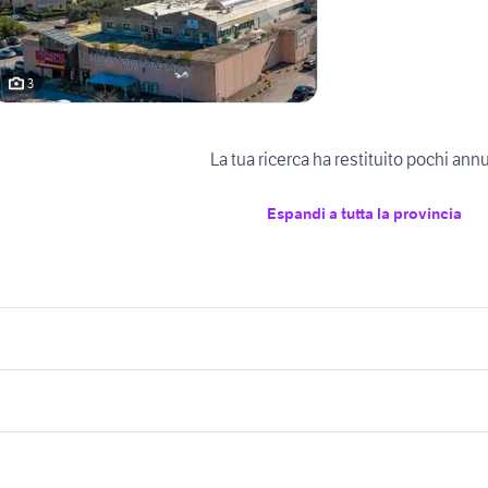
3
La tua ricerca ha restituito pochi ann
Espandi a tutta la provincia
icherche simili
Suggerimenti
endita garage desio Lombardia
doppio cinisello balsamo
vendita garage Agrigento
vendita garage Trev
endita garage Valbrembo
vendita garage Bollate
affitto pistoia
provincia
provincia
arage e box pessano con bornago
vendita garage Ponte San Pietro