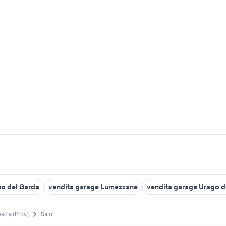
no del Garda
vendita garage Lumezzane
vendita garage Urago 
escia (Prov)
Salo'