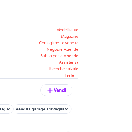
Modelli auto
Magazine
Consigli per la vendita
Negozi e Aziende
Subito per le Aziende
Assistenza
Ricerche salvate
Preferiti
Vendi
dOglio
vendita garage Travagliato
vendita garage Lonato del Ga