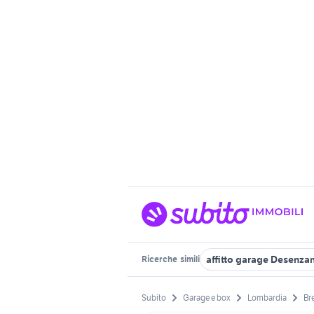
affitto garage Desenza
Ricerche
simili
Subito
Garage e box
Lombardia
Br