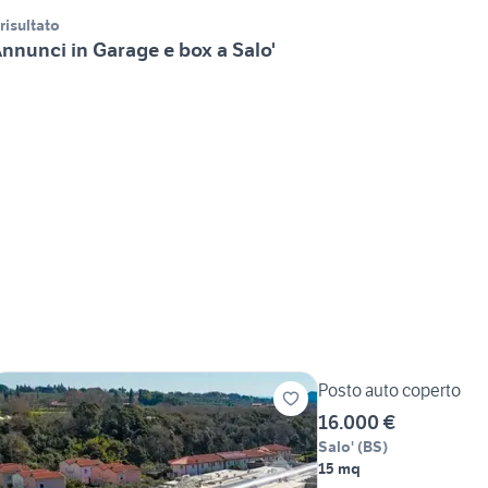
 risultato
nnunci in Garage e box a Salo'
Posto auto coperto
16.000 €
Salo'
(
BS
)
15 mq