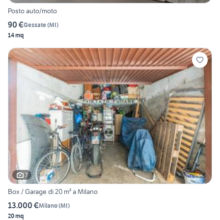
Posto auto/moto
90 €
Gessate
(
MI
)
14 mq
7
Box / Garage di 20 m² a Milano
13.000 €
Milano
(
MI
)
20 mq