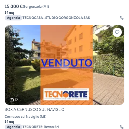
15.000 €
Gorgonzola
(
MI
)
14 mq
Agenzia
TECNOCASA - STUDIO GORGONZOLA SAS
12
BOX A CERNUSCO SUL NAVIGLIO
Cernusco sul Naviglio
(
MI
)
14 mq
Agenzia
TECNORETE: Revan Srl