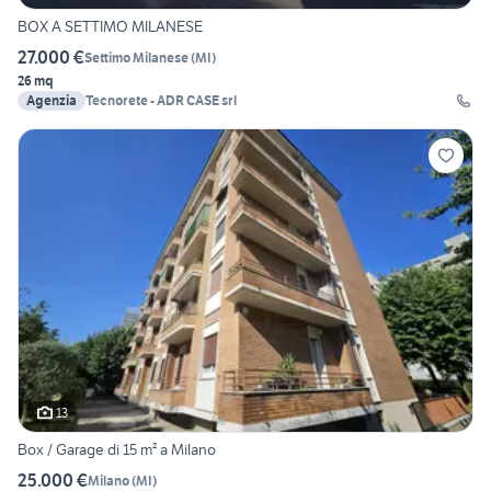
BOX A SETTIMO MILANESE
27.000 €
Settimo Milanese
(
MI
)
26 mq
Agenzia
Tecnorete - ADR CASE srl
13
Box / Garage di 15 m² a Milano
25.000 €
Milano
(
MI
)