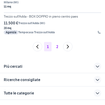
Milano
(
MI
)
11 mq
12
Trezzo sull'Adda - BOX DOPPIO in pieno centro paes
11.500 €
Trezzo sull'Adda
(
MI
)
20 mq
Agenzia
Tempocasa Trezzo sull'Adda
1
2
Più cercati
Correlati
Richerche simili
Suggerimenti
Ricerche consigliate
magazzini brescia e
vendita garage
affitto garage
provincia
magazzini Venezia
magazzini Toscana
box roma
vendita garage Treviso provincia
Tutte le categorie
magazzini trieste
vendita garage
magazzini palermo e
affitto garage Arenzano
affitto garage Bastia Umbra
magazzini Trapani
provincia
affitto garage
garage brescia
affitto garage Mesagne
motori
immobili
lavoro e servizi
provincia