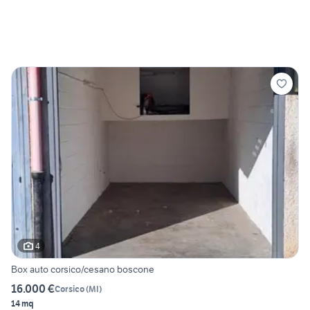
4
Box auto corsico/cesano boscone
16.000 €
Corsico
(
MI
)
14 mq