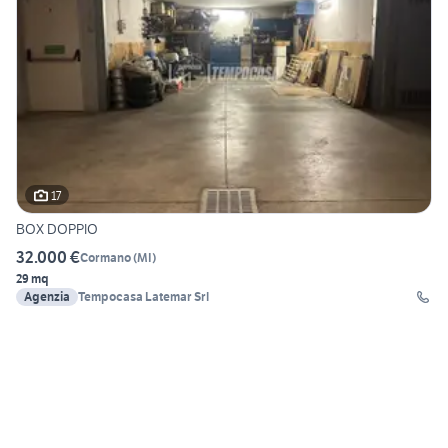
17
BOX DOPPIO
32.000 €
Cormano
(
MI
)
29 mq
Agenzia
Tempocasa Latemar Srl