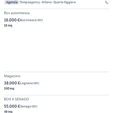
Agenzia
Tempoagency - Milano - Quarto Oggiaro
6
Box autorimessa
16.000 €
Buccinasco
(
MI
)
18 mq
6
Magazzino
38.000 €
Legnano
(
MI
)
300 mq
7
BOX A SENAGO
55.000 €
Senago
(
MI
)
49 mq