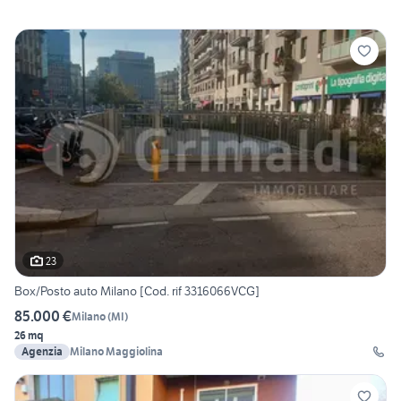
23
Box/Posto auto Milano [Cod. rif 3316066VCG]
85.000 €
Milano
(
MI
)
26 mq
Agenzia
Milano Maggiolina