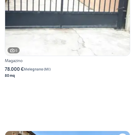
6
Magazino
78.000 €
Melegnano
(
MI
)
80 mq