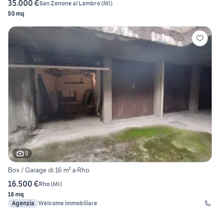
35.000 €
San Zenone al Lambro
(
MI
)
50 mq
9
Box / Garage di 16 m² a Rho
16.500 €
Rho
(
MI
)
16 mq
Agenzia
Welcome immobiliare