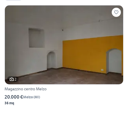
2
Magazzino centro Melzo
20.000 €
Melzo
(
MI
)
36 mq