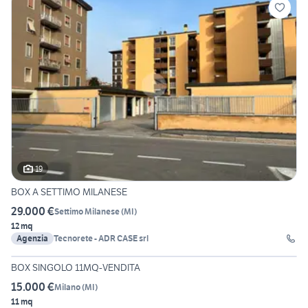
19
BOX A SETTIMO MILANESE
29.000 €
Settimo Milanese
(
MI
)
12 mq
Agenzia
Tecnorete - ADR CASE srl
11
BOX SINGOLO 11MQ-VENDITA
15.000 €
Milano
(
MI
)
11 mq