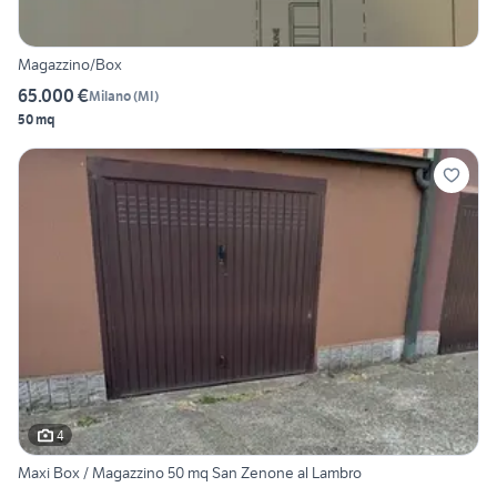
Magazzino/Box
65.000 €
Milano
(
MI
)
50 mq
4
Maxi Box / Magazzino 50 mq San Zenone al Lambro