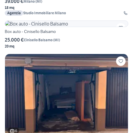
39.000 €
Milano
(
MI
)
18 mq
Agenzia
Studio Immobiliare Milano
Box auto - Cinisello Balsamo
25.000 €
Cinisello Balsamo
(
MI
)
20 mq
6