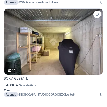
Agenzia
M3M Mediazione Immobiliare
20
BOX A GESSATE
19.000 €
Gessate
(
MI
)
21 mq
Agenzia
TECNOCASA - STUDIO GORGONZOLA SAS