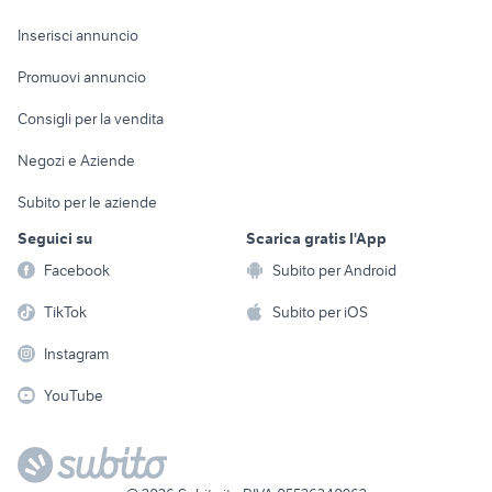
Arredamento e
Console e
Accessori per
Casalinghi
Inserisci annuncio
Videogiochi
animali
Elettrodomestici
Promuovi annuncio
Audio/Video
Musica e Film
Giardino e Fai da te
Consigli per la vendita
Fotografia
Libri e Riviste
Abbigliamento e
Negozi e Aziende
Telefonia
Strumenti Musicali
Accessori
Subito per le aziende
Sports
Tutto per i bambini
Seguici su
Scarica gratis l'App
Biciclette
Facebook
Subito per Android
Collezionismo
TikTok
Subito per iOS
Instagram
YouTube