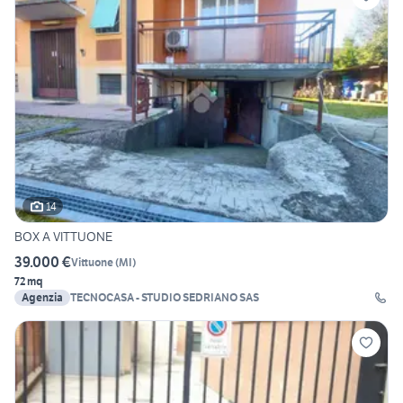
14
BOX A VITTUONE
39.000 €
Vittuone
(
MI
)
72 mq
Agenzia
TECNOCASA - STUDIO SEDRIANO SAS