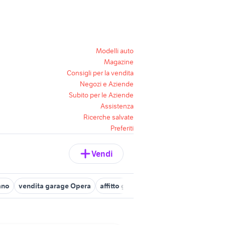
Modelli auto
Magazine
Consigli per la vendita
Negozi e Aziende
Subito per le Aziende
Assistenza
Ricerche salvate
Preferiti
Vendi
ano
vendita garage Opera
affitto garage Paderno Dugnano
ve