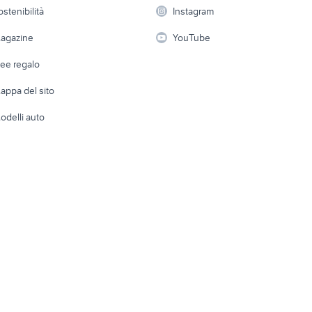
 a schiera
Candidati in cerca di
Audio/Video
Elettrod
ostenibilità
Instagram
lavoro
i
Fotografia
Giardino 
agazine
YouTube
Attrezzature di lavoro
Telefonia
Abbigli
dee regalo
Accesso
e altro
appa del sito
Tutto per
odelli auto