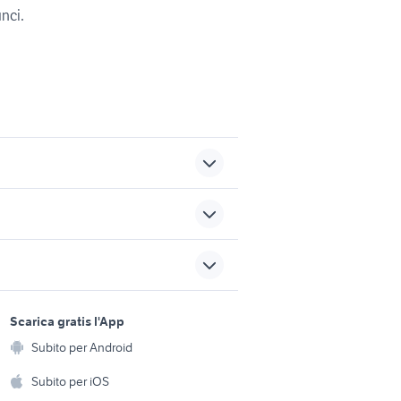
unci.
affitto garage box Foggia
ati
provincia
zzino
garage in vendita altamura
sports e hobby
a
Scarica gratis l'App
Animali
ti
stanze in affitto imperia
Subito per Android
ento e
Accessori per animali
hi
Subito per iOS
offerte lavoro marketing
auto