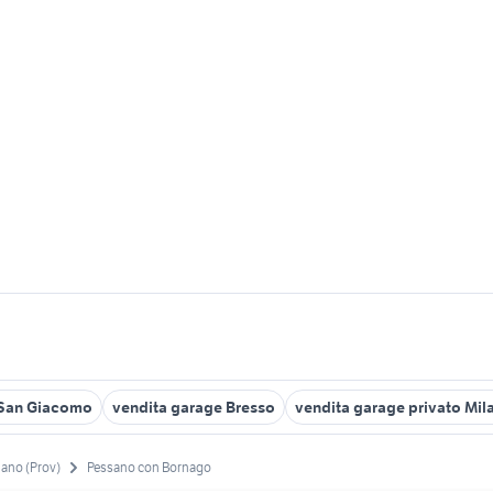
 San Giacomo
vendita garage Bresso
vendita garage privato Mil
lano (Prov)
Pessano con Bornago