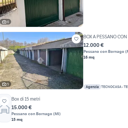
6
BOX A PESSANO CO
12.000 €
Pessano con Bornago
(
16 mq
5
Agenzia
TECNOCASA - T
Box di 15 metri
15.000 €
Pessano con Bornago
(
MI
)
15 mq