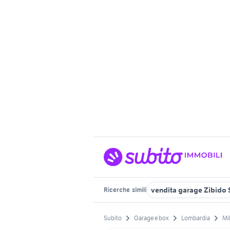
vendita garage Zibido
Ricerche
simili
Subito
Garage e box
Lombardia
Mi