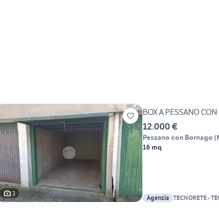
BOX A PESSANO CO
12.000 €
Pessano con Bornago
(
16 mq
3
Agenzia
TECNORETE - T