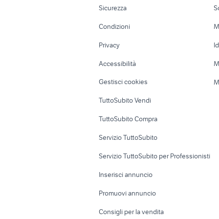
Lazio
Moto e Scooter
Ville singole e
Sicurezza
S
Accessori Moto
Terreni e rustic
Condizioni
M
Nautica
Garage e box
Privacy
I
Caravan e Camper
Loft, mansarde 
Accessibilità
M
Veicoli commerciali
Case vacanza
Gestisci cookies
M
Uffici e Locali
TuttoSubito Vendi
commerciali
TuttoSubito Compra
Servizio TuttoSubito
Servizio TuttoSubito per Professionisti
Inserisci annuncio
Promuovi annuncio
Consigli per la vendita