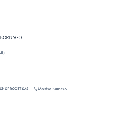
N BORNAGO
MI
)
Mostra numero
ECNOPROGET SAS