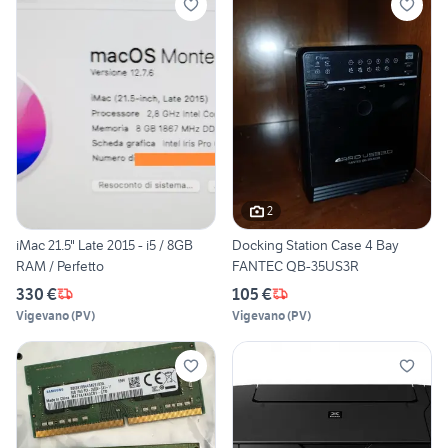
2
iMac 21.5" Late 2015 - i5 / 8GB
Docking Station Case 4 Bay
RAM / Perfetto
FANTEC QB-35US3R
330 €
105 €
Vigevano
(
PV
)
Vigevano
(
PV
)