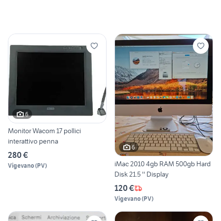
6
Monitor Wacom 17 pollici
interattivo penna
6
280 €
iMac 2010 4gb RAM 500gb Hard
Vigevano
(
PV
)
Disk 21.5 '' Display
120 €
Vigevano
(
PV
)