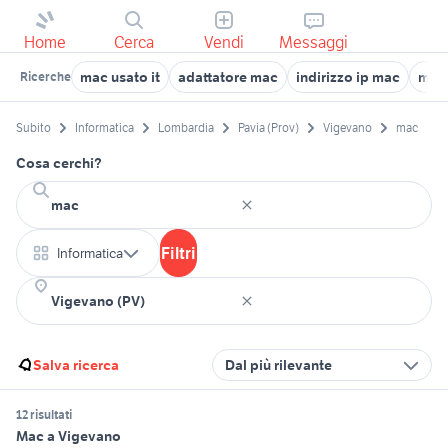
Home
Cerca
Vendi
Messaggi
mac usato it
adattatore mac
indirizzo ip mac
mac 
Ricerche
Subito
Informatica
Lombardia
Pavia (Prov)
Vigevano
mac
Cosa cerchi?
Filtri
Informatica
Salva ricerca
Dal più rilevante
12 risultati
Mac a Vigevano