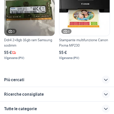
3
6
Ddr4 2×8gb 16gb ram Samsung
Stampante multifunzione Canon
sodimm
Pixma MP230
55 €
55 €
Vigevano
(
PV
)
Vigevano
(
PV
)
Più cercati
Correlati
Richerche simili
Suggerimenti
Ricerche consigliate
lettore cd mac
macbook pro touch
tastiera pc
bar
8gb
pc informatica Bologna provincia
saponetta wifi
computer portatile
Tutte le categorie
ipad air 3
informatica Padova
imac 2018
fortnite gioco pc
alimentatore 6 volt