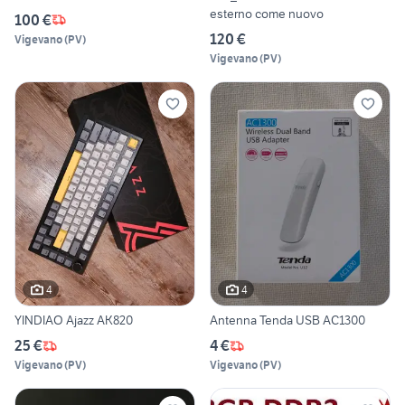
esterno come nuovo
100 €
120 €
Vigevano
(
PV
)
Vigevano
(
PV
)
4
4
YINDIAO Ajazz AK820
Antenna Tenda USB AC1300
25 €
4 €
Vigevano
(
PV
)
Vigevano
(
PV
)