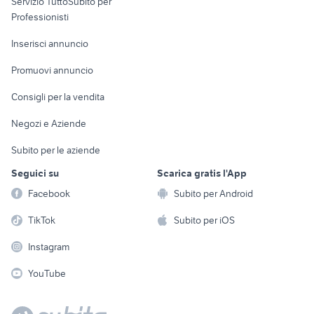
Servizio TuttoSubito per
persona
Informatica
Animali
Professionisti
Arredamento e
Console e
Accessori per
Casalinghi
Inserisci annuncio
Videogiochi
animali
Elettrodomestici
Promuovi annuncio
Audio/Video
Musica e Film
Giardino e Fai da te
Consigli per la vendita
Fotografia
Libri e Riviste
Abbigliamento e
Negozi e Aziende
Telefonia
Strumenti Musicali
Accessori
Subito per le aziende
Sports
Tutto per i bambini
Seguici su
Scarica gratis l'App
Biciclette
Facebook
Subito per Android
Collezionismo
TikTok
Subito per iOS
Instagram
YouTube