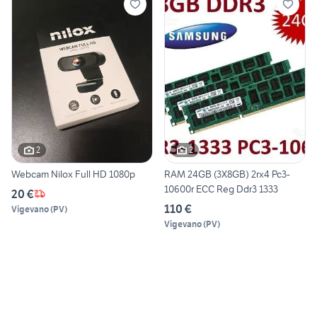
2
2
Webcam Nilox Full HD 1080p
RAM 24GB (3X8GB) 2rx4 Pc3-
10600r ECC Reg Ddr3 1333
20 €
110 €
Vigevano
(
PV
)
Vigevano
(
PV
)