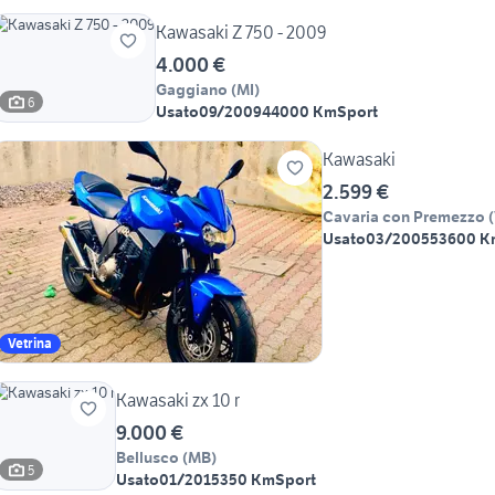
Kawasaki Z 750 - 2009
4.000 €
Gaggiano
(
MI
)
6
Usato
09/2009
44000 Km
Sport
Kawasaki
2.599 €
Cavaria con Premezzo
(
Usato
03/2005
53600 K
Vetrina
Kawasaki zx 10 r
9.000 €
Bellusco
(
MB
)
5
Usato
01/2015
350 Km
Sport