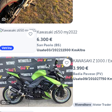
4
Kawasaki z650 my2022
6.300 €
San Paolo
(
BS
)
Vetrina
Usato
03/2022
11500 Km
Altro
KAWASAKI Z 1000 / Ex
3.990 €
Badia Pavese
(
PV
)
Usato
09/2010
27750 K
22
Rivenditore
Motor Trader