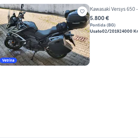
Kawasaki Versys 650 -
5.800 €
Pontida
(
BG
)
Usato
02/2019
24000 K
Vetrina