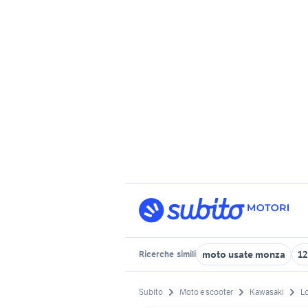
moto usate monza
12
Ricerche
simili
Subito
Moto e scooter
Kawasaki
L