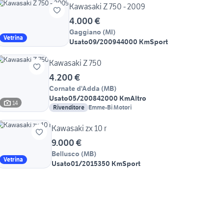
Kawasaki Z 750 - 2009
4.000 €
Gaggiano
(
MI
)
Vetrina
Usato
09/2009
44000 Km
Sport
Kawasaki Z 750
4.200 €
Cornate d'Adda
(
MB
)
Usato
05/2008
42000 Km
Altro
14
Rivenditore
Emme-Bi Motori
Kawasaki zx 10 r
9.000 €
Bellusco
(
MB
)
Vetrina
Usato
01/2015
350 Km
Sport