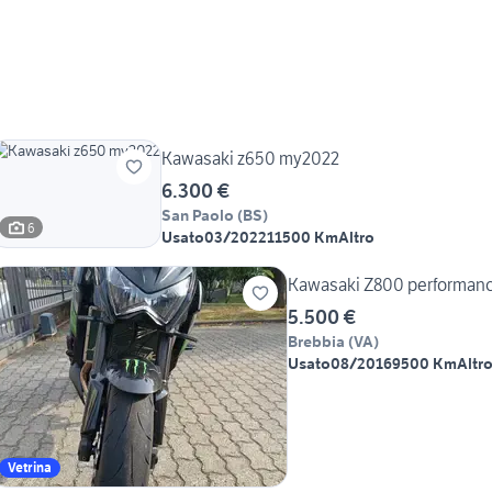
Kawasaki z650 my2022
6.300 €
San Paolo
(
BS
)
6
Usato
03/2022
11500 Km
Altro
Kawasaki Z800 performan
5.500 €
Brebbia
(
VA
)
Usato
08/2016
9500 Km
Altr
Vetrina