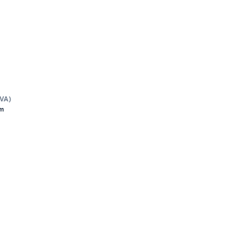
VA
)
m