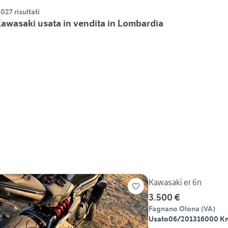
.027 risultati
awasaki usata in vendita in Lombardia
Kawasaki er 6n
3.500 €
Fagnano Olona
(
VA
)
Usato
06/2013
16000 K