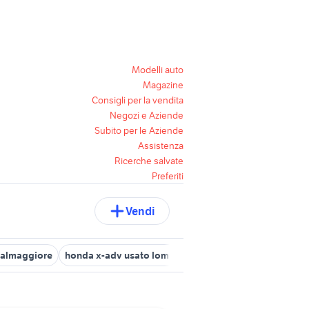
Modelli auto
Magazine
Consigli per la vendita
Negozi e Aziende
Subito per le Aziende
Assistenza
Ricerche salvate
Preferiti
Vendi
salmaggiore
honda x-adv usato lombardia
moto usate vidigulfo