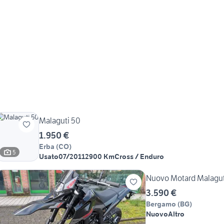
Malaguti 50
1.950 €
Erba
(
CO
)
5
Usato
07/2011
2900 Km
Cross / Enduro
Nuovo Motard Malagut
3.590 €
Bergamo
(
BG
)
Nuovo
Altro