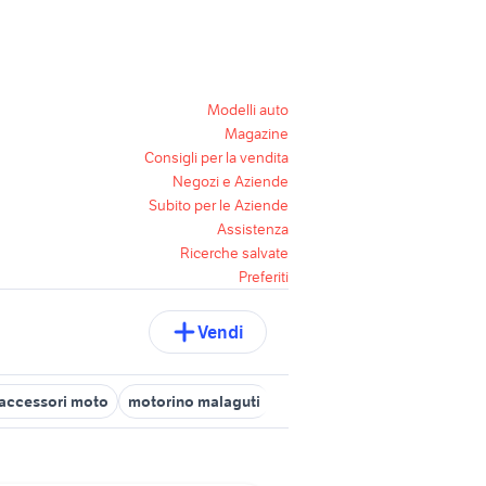
Modelli auto
Magazine
Consigli per la vendita
Negozi e Aziende
Subito per le Aziende
Assistenza
Ricerche salvate
Preferiti
Vendi
 accessori moto
motorino malaguti
malaguti grizzly 10
malagu