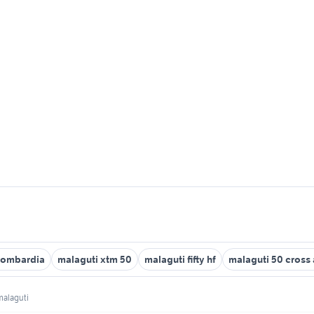
 Lombardia
malaguti xtm 50
malaguti fifty hf
malaguti 50 cross
malaguti