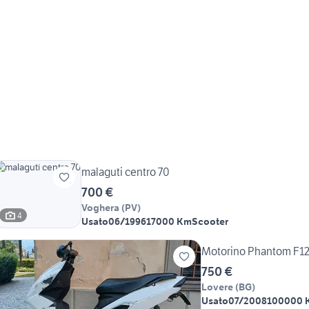
malaguti centro 70
700 €
Voghera
(
PV
)
4
Usato
06/1996
17000 Km
Scooter
Motorino Phantom F1
750 €
Lovere
(
BG
)
Usato
07/2008
100000 