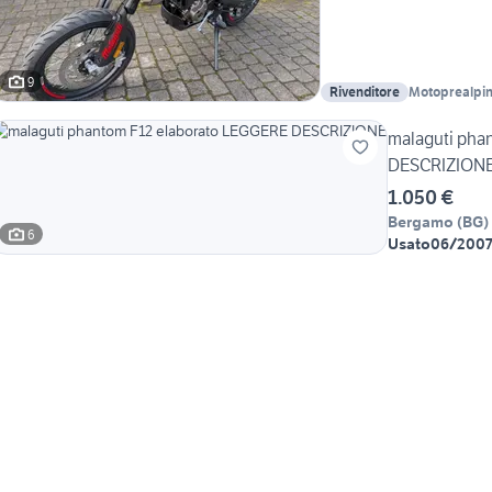
9
Rivenditore
Motoprealpi
malaguti pha
DESCRIZION
1.050 €
Bergamo
(
BG
)
6
Usato
06/200