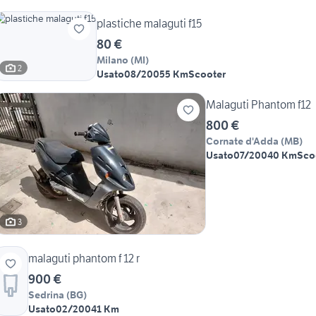
plastiche malaguti f15
80 €
Milano
(
MI
)
2
Usato
08/2005
5 Km
Scooter
Malaguti Phantom f12
800 €
Cornate d'Adda
(
MB
)
Usato
07/2004
0 Km
Sco
3
malaguti phantom f 12 r
900 €
Sedrina
(
BG
)
Usato
02/2004
1 Km