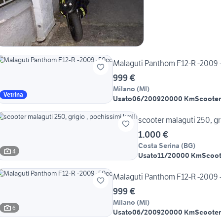
Malaguti Panthom F12-R -2009 
999 €
Milano
(
MI
)
Vetrina
Usato
06/2009
20000 Km
Scooter
scooter mal
1.000 €
Costa Serina
(
BG
)
4
Usato
11/2000
0 Km
Scoot
Malaguti Panthom F12-R -2009 
999 €
Milano
(
MI
)
6
Usato
06/2009
20000 Km
Scooter