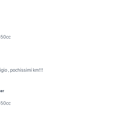
-50cc
aguti 250, grigio , pochissimi km!!!
er
-50cc