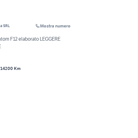
Mostra numero
na SRL
ntom F12 elaborato LEGGERE
E
7
14200 Km