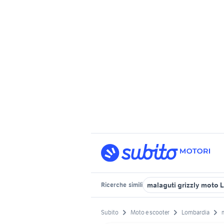
malaguti grizzly moto
Ricerche
simili
Subito
Moto e scooter
Lombardia