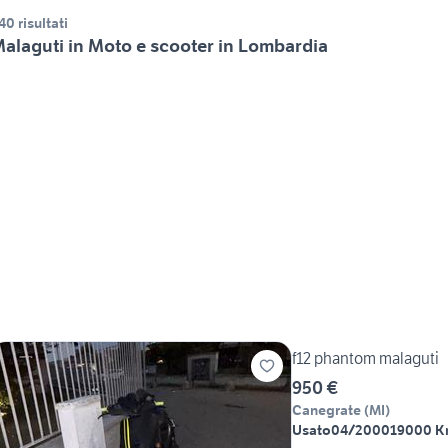
40 risultati
alaguti in Moto e scooter in Lombardia
f12 phantom malaguti
950 €
Canegrate
(
MI
)
Usato
04/2000
19000 