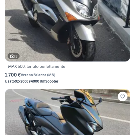
3
T MAX 500, tenuto perfettamente
1.700 €
Verano Brianza
(
MB
)
Usato
02/2005
94000 Km
Scooter