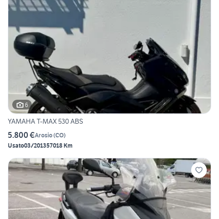
6
YAMAHA T-MAX 530 ABS
5.800 €
Arosio
(
CO
)
Usato
03/2013
57018 Km