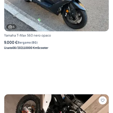
6
Yamaha T-Max 560 nero opaco
9.000 €
Bergamo
(
BG
)
Usato
08/2021
10000 Km
Scooter