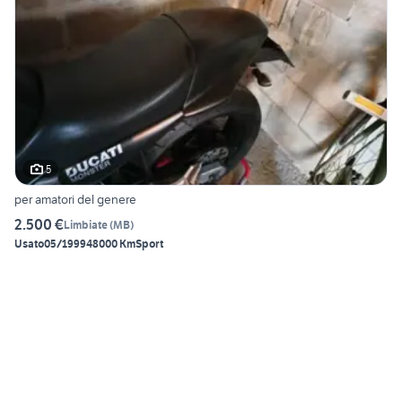
5
per amatori del genere
2.500 €
Limbiate
(
MB
)
Usato
05/1999
48000 Km
Sport