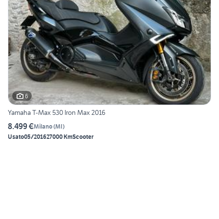
6
Yamaha T-Max 530 Iron Max 2016
8.499 €
Milano
(
MI
)
Usato
05/2016
27000 Km
Scooter