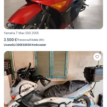
6
Yamaha T Max 500 2005
3.500 €
Trezzo sull'Adda
(
MI
)
Usato
01/2005
38500 Km
Scooter