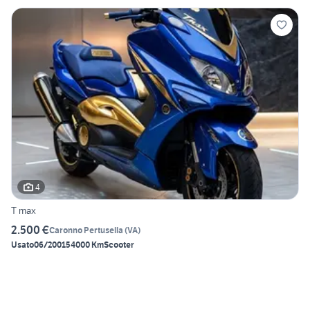
4
T max
2.500 €
Caronno Pertusella
(
VA
)
Usato
06/2001
54000 Km
Scooter