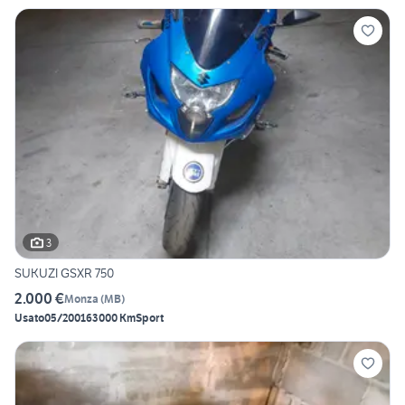
3
SUKUZI GSXR 750
2.000 €
Monza
(
MB
)
Usato
05/2001
63000 Km
Sport