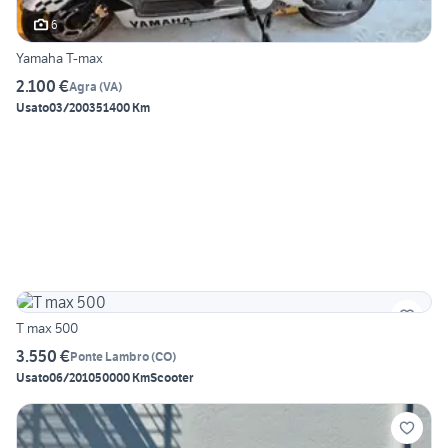
6
Yamaha T-max
2.100 €
Agra
(
VA
)
Usato
03/2003
51400 Km
T max 500
3.550 €
Ponte Lambro
(
CO
)
Usato
06/2010
50000 Km
Scooter