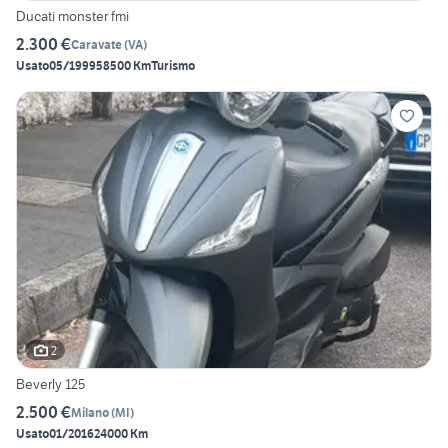
Ducati monster fmi
2.300 €
Caravate
(
VA
)
Usato
05/1999
58500 Km
Turismo
2
Beverly 125
2.500 €
Milano
(
MI
)
Usato
01/2016
24000 Km