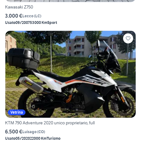
Kawasaki Z750
3.000 €
Lecco
(
LC
)
Usato
09/2007
53000 Km
Sport
Vetrina
KTM 790 Adventure 2020 unico proprietario, full
6.500 €
Luisago
(
CO
)
Usato
05/2020
22000 Km
Turismo