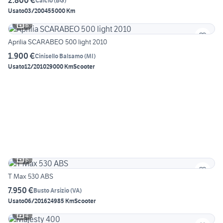
2.800 €
Calcio
(
BG
)
Usato
03/2004
55000 Km
6
Aprilia SCARABEO 500 light 2010
1.900 €
Cinisello Balsamo
(
MI
)
Usato
12/2010
29000 Km
Scooter
6
T Max 530 ABS
7.950 €
Busto Arsizio
(
VA
)
Usato
06/2016
24985 Km
Scooter
4