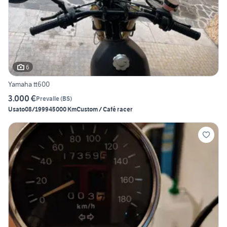
6
Yamaha tt600
3.000 €
Prevalle
(
BS
)
Usato
08/1999
45000 Km
Custom / Café racer