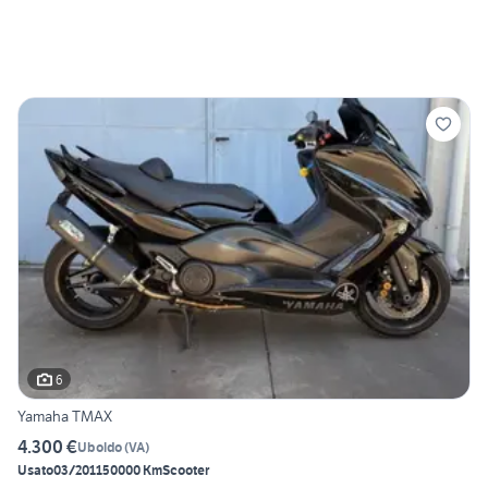
6
Yamaha TMAX
4.300 €
Uboldo
(
VA
)
Usato
03/2011
50000 Km
Scooter