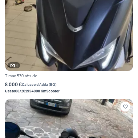
4
T max 530 abs dx
8.000 €
Calusco d'Adda
(
BG
)
Usato
06/2019
54000 Km
Scooter