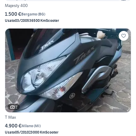
Majesty 400
1.500 €
Bergamo
(
BG
)
Usato
03/2005
36500 Km
Scooter
2
T Max
4.900 €
Milano
(
MI
)
Usato
05/2010
23000 Km
Scooter