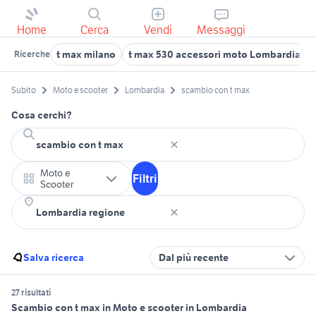
Home
Cerca
Vendi
Messaggi
t max milano
t max 530 accessori moto Lombardia
Ricerche
Subito
Moto e scooter
Lombardia
scambio con t max
Cosa cerchi?
Moto e
Filtri
Scooter
Salva ricerca
Dal più recente
27 risultati
Scambio con t max in Moto e scooter in Lombardia