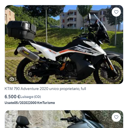
5
KTM 790 Adventure 2020 unico proprietario, full
6.500 €
Luisago
(
CO
)
Usato
05/2020
22000 Km
Turismo