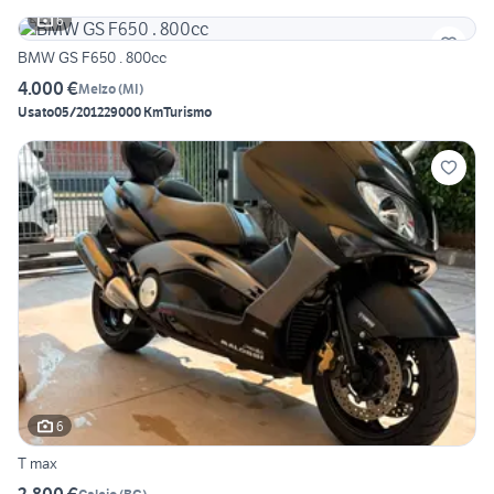
6
BMW GS F650 . 800cc
4.000 €
Melzo
(
MI
)
Usato
05/2012
29000 Km
Turismo
6
T max