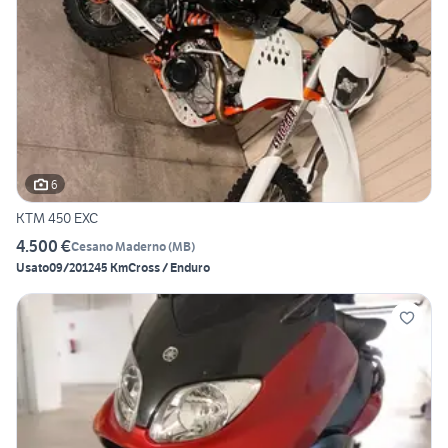
6
KTM 450 EXC
4.500 €
Cesano Maderno
(
MB
)
Usato
09/2012
45 Km
Cross / Enduro