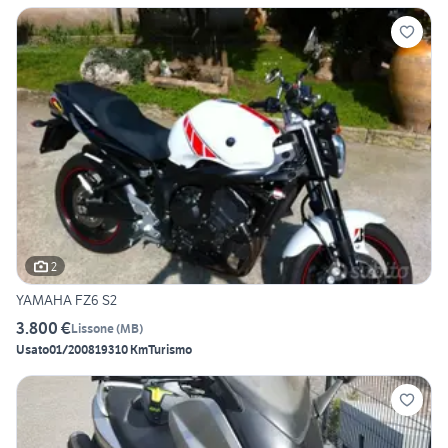
2
YAMAHA FZ6 S2
3.800 €
Lissone
(
MB
)
Usato
01/2008
19310 Km
Turismo