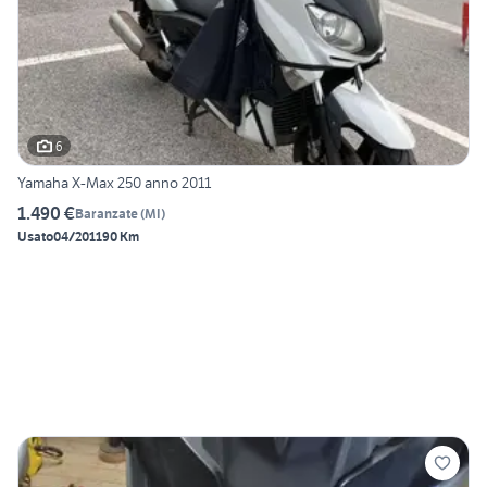
6
Yamaha X-Max 250 anno 2011
1.490 €
Baranzate
(
MI
)
Usato
04/2011
90 Km