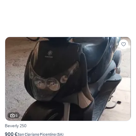
6
Beverly 250
900 €
San Cipriano Picentino
(
SA
)