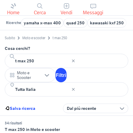
Home
Cerca
Vendi
Messaggi
yamaha x-max 400
quad 250
kawasaki kxf 250
s
Ricerche
Subito
Moto e scooter
t max 250
Cosa cerchi?
Moto e
Filtri
Scooter
Salva ricerca
Dal più recente
34 risultati
T max 250 in Moto e scooter