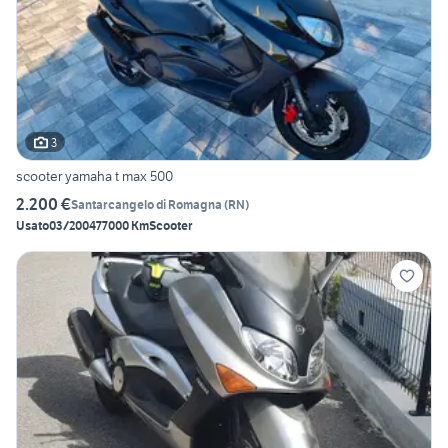
3
scooter yamaha t max 500
2.200 €
Santarcangelo di Romagna
(
RN
)
Usato
03/2004
77000 Km
Scooter