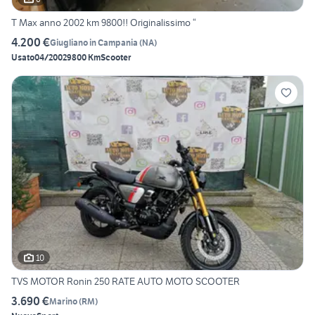
T Max anno 2002 km 9800!! Originalissimo “
4.200 €
Giugliano in Campania
(
NA
)
Usato
04/2002
9800 Km
Scooter
10
TVS MOTOR Ronin 250 RATE AUTO MOTO SCOOTER
3.690 €
Marino
(
RM
)