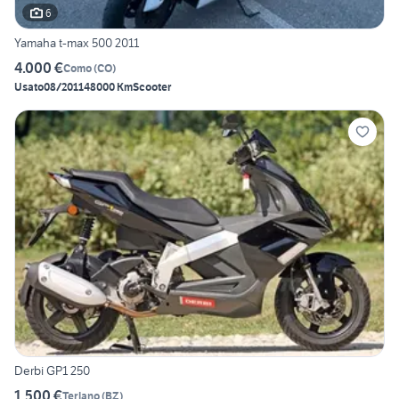
6
Yamaha t-max 500 2011
4.000 €
Como
(
CO
)
Usato
08/2011
48000 Km
Scooter
Derbi GP1 250
1.500 €
Terlano
(
BZ
)