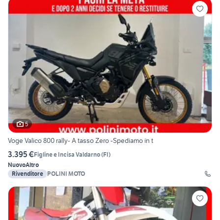
5
Voge Valico 800 rally- A tasso Zero -Spediamo in t
3.395 €
Figline e Incisa Valdarno
(
FI
)
Nuovo
Altro
Rivenditore
POLINI MOTO