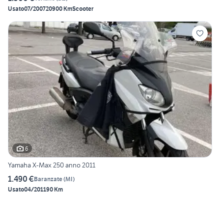
Usato
07/2007
20900 Km
Scooter
6
Yamaha X-Max 250 anno 2011
1.490 €
Baranzate
(
MI
)
Usato
04/2011
90 Km