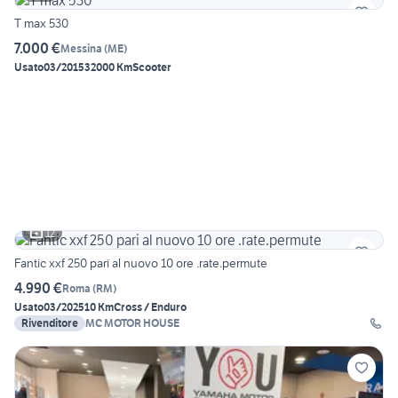
T max 530
7.000 €
Messina
(
ME
)
Usato
03/2015
32000 Km
Scooter
12
Fantic xxf 250 pari al nuovo 10 ore .rate.permute
4.990 €
Roma
(
RM
)
Usato
03/2025
10 Km
Cross / Enduro
Rivenditore
MC MOTOR HOUSE