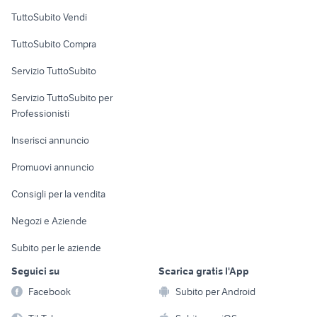
Case vacanza
TuttoSubito Vendi
Uffici e Locali
TuttoSubito Compra
commerciali
Servizio TuttoSubito
elettronica
per la casa e la
sports e hobby
Servizio TuttoSubito per
persona
Informatica
Animali
Professionisti
Arredamento e
Console e
Accessori per
Casalinghi
Inserisci annuncio
Videogiochi
animali
Elettrodomestici
Promuovi annuncio
Audio/Video
Musica e Film
Giardino e Fai da te
Consigli per la vendita
Fotografia
Libri e Riviste
Abbigliamento e
Negozi e Aziende
Telefonia
Strumenti Musicali
Accessori
Subito per le aziende
Sports
Tutto per i bambini
Seguici su
Scarica gratis l'App
Biciclette
Facebook
Subito per Android
Collezionismo