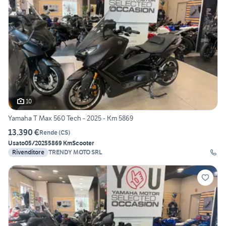
10
Yamaha T Max 560 Tech - 2025 - Km 5869
13.390 €
Rende
(
CS
)
Usato
05/2025
5869 Km
Scooter
Rivenditore
TRENDY MOTO SRL