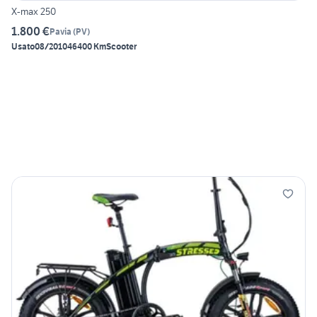
X-max 250
1.800 €
Pavia
(
PV
)
Usato
08/2010
46400 Km
Scooter