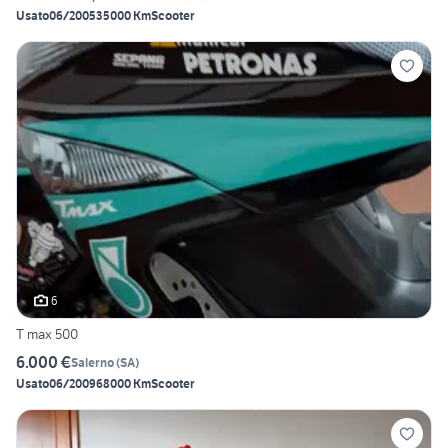
Usato
06/2005
35000 Km
Scooter
6
T max 500
6.000 €
Salerno
(
SA
)
Usato
06/2009
68000 Km
Scooter