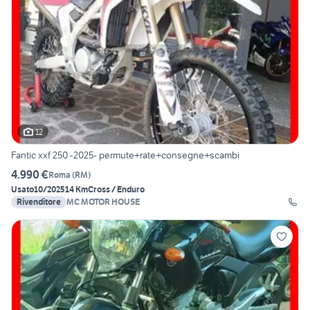
12
Fantic xxf 250 -2025- permute+rate+consegne+scambi
4.990 €
Roma
(
RM
)
Usato
10/2025
14 Km
Cross / Enduro
Rivenditore
MC MOTOR HOUSE