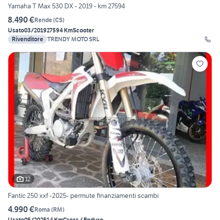
Yamaha T Max 530 DX - 2019 - km 27594
8.490 €
Rende
(
CS
)
Usato
03/2019
27594 Km
Scooter
Rivenditore
TRENDY MOTO SRL
12
Fantic 250 xxf -2025- permute finanziamenti scambi
4.990 €
Roma
(
RM
)
Usato
05/2025
14 Km
Cross / Enduro