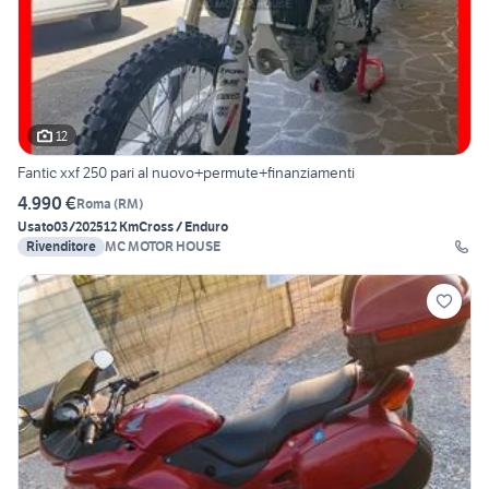
12
Fantic xxf 250 pari al nuovo+permute+finanziamenti
4.990 €
Roma
(
RM
)
Usato
03/2025
12 Km
Cross / Enduro
Rivenditore
MC MOTOR HOUSE