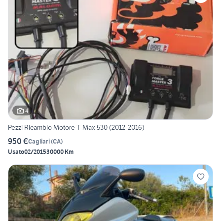
4
Pezzi Ricambio Motore T-Max 530 (2012-2016)
950 €
Cagliari
(
CA
)
Usato
02/2015
30000 Km