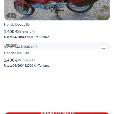
5
Honda Deauville
1.400 €
Verona
(
VR
)
Usato
04/2004
32000 Km
Turismo
6
Honda Deauville
1.400 €
Verona
(
VR
)
Usato
04/2004
32000 Km
Turismo