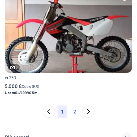
6
cr 250
5.000 €
Cutro
(
KR
)
Usato
01/1999
0 Km
1
2