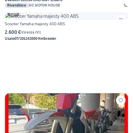
Rivenditore
MC MOTOR HOUSE
6
Scooter Yamaha majesty 400 ABS
2.600 €
Vicenza
(
VI
)
Usato
07/2012
42000 Km
Scooter