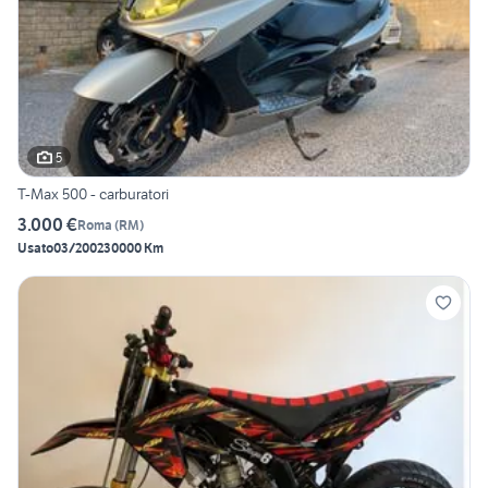
5
T-Max 500 - carburatori
3.000 €
Roma
(
RM
)
Usato
03/2002
30000 Km