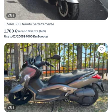
3
T MAX 500, tenuto perfettamente
1.700 €
Verano Brianza
(
MB
)
Usato
02/2005
94000 Km
Scooter
3