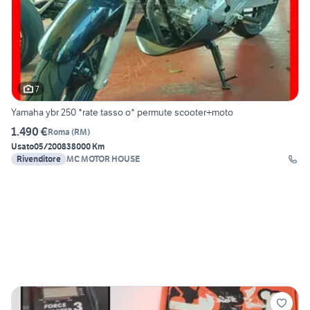
7
Yamaha ybr 250 *rate tasso o* permute scooter+moto
1.490 €
Roma
(
RM
)
Usato
05/2008
38000 Km
Rivenditore
MC MOTOR HOUSE