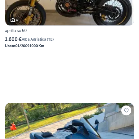
4
aprilia sx 50
1.600 €
Alba Adriatica
(
TE
)
Usato
01/2009
1000 Km