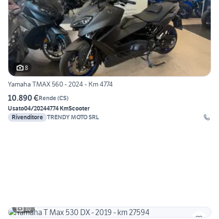
8
Yamaha TMAX 560 - 2024 - Km 4774
10.890 €
Rende
(
CS
)
Usato
04/2024
4774 Km
Scooter
Rivenditore
TRENDY MOTO SRL
10