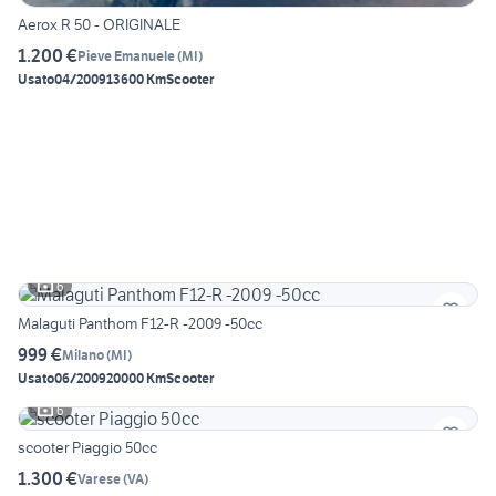
Aerox R 50 - ORIGINALE
1.200 €
Pieve Emanuele
(
MI
)
Usato
04/2009
13600 Km
Scooter
6
Malaguti Panthom F12-R -2009 -50cc
999 €
Milano
(
MI
)
Usato
06/2009
20000 Km
Scooter
6
scooter Piaggio 50cc
1.300 €
Varese
(
VA
)