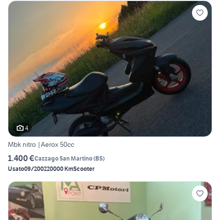
4
Mbk nitro |Aerox 50cc
1.400 €
Cazzago San Martino
(
BS
)
Usato
09/2002
20000 Km
Scooter