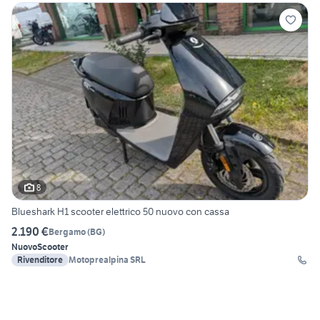
8
Blueshark H1 scooter elettrico 50 nuovo con cassa
2.190 €
Bergamo
(
BG
)
Nuovo
Scooter
Rivenditore
Motoprealpina SRL