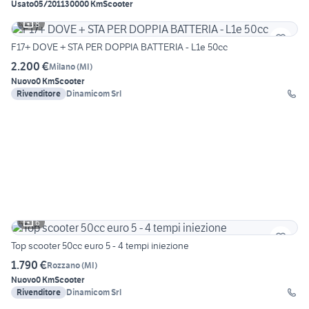
Usato
05/2011
30000 Km
Scooter
8
F17+ DOVE + STA PER DOPPIA BATTERIA - L1e 50cc
2.200 €
Milano
(
MI
)
Nuovo
0 Km
Scooter
Rivenditore
Dinamicom Srl
6
Top scooter 50cc euro 5 - 4 tempi iniezione
1.790 €
Rozzano
(
MI
)
Nuovo
0 Km
Scooter
Rivenditore
Dinamicom Srl