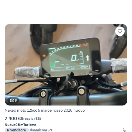
9
Naked moto 125cc 5 marce rosso 2026 nuovo
2.400 €
Brescia
(
BS
)
Nuovo
0 Km
Turismo
Rivenditore
Dinamicom Srl