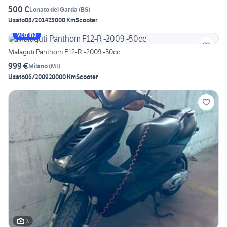
500 €
Lonato del Garda
(
BS
)
Usato
05/2014
23000 Km
Scooter
Vetrina
Malaguti Panthom F12-R -2009 -50cc
999 €
Milano
(
MI
)
Usato
06/2009
20000 Km
Scooter
3