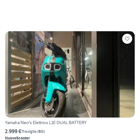
Yamaha Neo's Elettrico L1E DUAL BATTERY
2.999 €
Treviglio
(
BG
)
Nuovo
Scooter