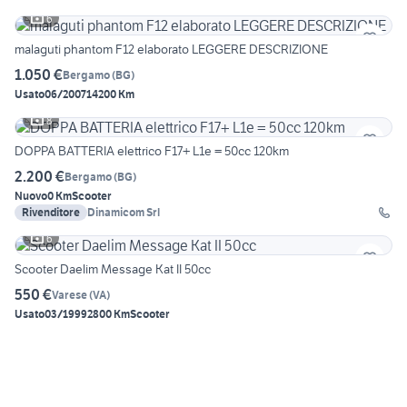
6
malaguti phantom F12 elaborato LEGGERE DESCRIZIONE
1.050 €
Bergamo
(
BG
)
Usato
06/2007
14200 Km
8
DOPPA BATTERIA elettrico F17+ L1e = 50cc 120km
2.200 €
Bergamo
(
BG
)
Nuovo
0 Km
Scooter
Rivenditore
Dinamicom Srl
6
Scooter Daelim Message Kat II 50cc
550 €
Varese
(
VA
)
Usato
03/1999
2800 Km
Scooter