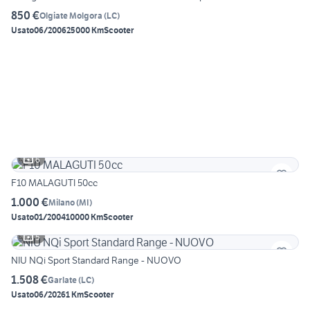
850 €
Olgiate Molgora
(
LC
)
Usato
06/2006
25000 Km
Scooter
6
F10 MALAGUTI 50cc
1.000 €
Milano
(
MI
)
Usato
01/2004
10000 Km
Scooter
5
NIU NQi Sport Standard Range - NUOVO
1.508 €
Garlate
(
LC
)
Usato
06/2026
1 Km
Scooter