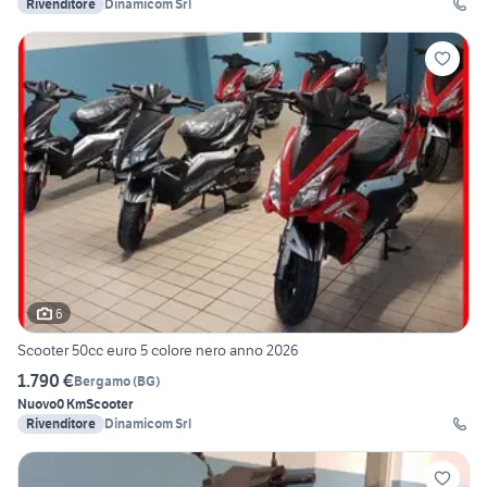
Rivenditore
Dinamicom Srl
6
Scooter 50cc euro 5 colore nero anno 2026
1.790 €
Bergamo
(
BG
)
Nuovo
0 Km
Scooter
Rivenditore
Dinamicom Srl