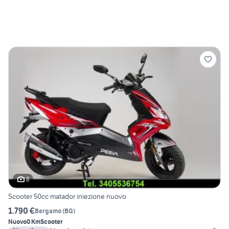
8
Scooter 50cc matador iniezione nuovo
1.790 €
Bergamo
(
BG
)
Nuovo
0 Km
Scooter