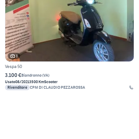
8
Vespa 50
3.100 €
Biandronno
(
VA
)
Usato
08/2021
3500 Km
Scooter
Rivenditore
CPM DI CLAUDIO PEZZAROSSA