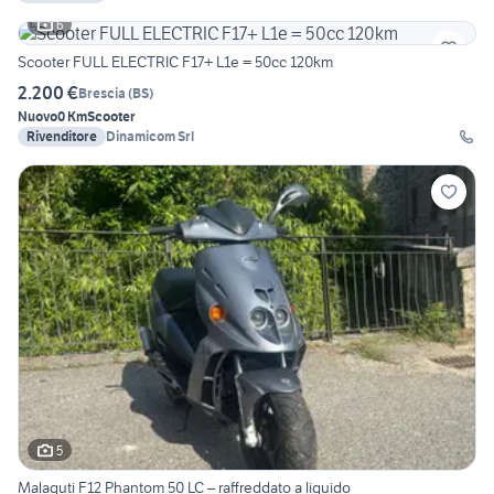
6
Scooter FULL ELECTRIC F17+ L1e = 50cc 120km
2.200 €
Brescia
(
BS
)
Nuovo
0 Km
Scooter
Rivenditore
Dinamicom Srl
5
Malaguti F12 Phantom 50 LC – raffreddato a liquido