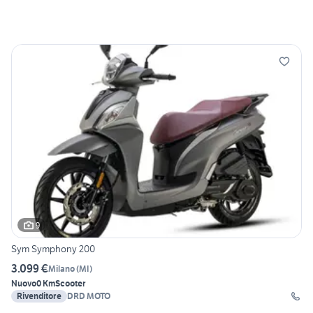
9
Sym Symphony 200
3.099 €
Milano
(
MI
)
Nuovo
0 Km
Scooter
Rivenditore
DRD MOTO