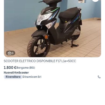
8
SCOOTER ELETTRICO DISPONIBILE F17 L1e=50CC
1.800 €
Bergamo
(
BG
)
Nuovo
0 Km
Scooter
Rivenditore
Dinamicom Srl