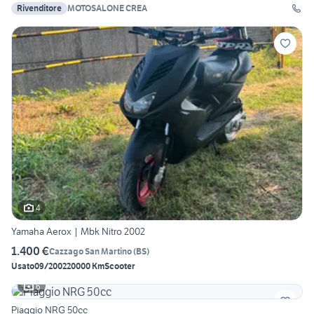
Rivenditore
MOTOSALONE CREA
4
Yamaha Aerox | Mbk Nitro 2002
1.400 €
Cazzago San Martino
(
BS
)
Usato
09/2002
20000 Km
Scooter
6
Piaggio NRG 50cc