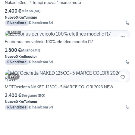
Naked 50cc - 4 tempi nuova 4 marce moto
2.400 €
Milano
(
MI
)
Nuovo
0 Km
Turismo
Rivenditore
Dinamicom Srl
13
Ecobonus per veicolo 100% elettrico modello f17
1.800 €
Milano
(
MI
)
Nuovo
0 Km
Scooter
Rivenditore
Dinamicom Srl
9
MOTOcicletta NAKED 125CC - 5 MARCE COLORI 2026 NEW
2.400 €
Bergamo
(
BG
)
Nuovo
0 Km
Turismo
Rivenditore
Dinamicom Srl