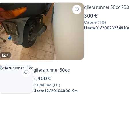
gilera runner 50cc 20
300 €
Caprie
(
TO
)
Usato
01/2002
32549 K
6
gilera runner 50cc
1.400 €
Cavallino
(
LE
)
Usato
12/2010
4000 Km