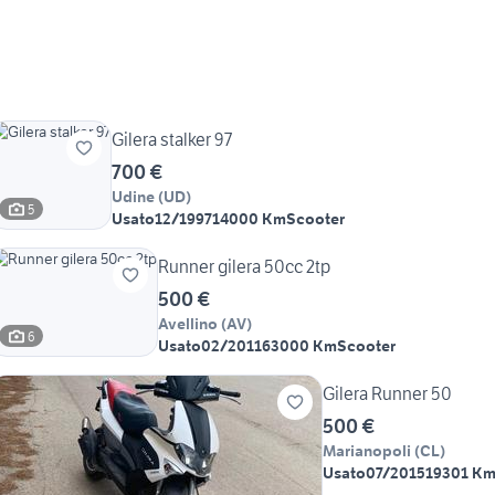
Gilera stalker 97
700 €
Udine
(
UD
)
5
Usato
12/1997
14000 Km
Scooter
Runner gilera 50cc 2tp
500 €
Avellino
(
AV
)
6
Usato
02/2011
63000 Km
Scooter
Gilera Runner 50
500 €
Marianopoli
(
CL
)
Usato
07/2015
19301 K