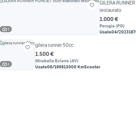
GILERA RUNNER 
restaurato
1.000 €
Perugia
(
PG
)
5
Usato
04/2023
187
gilera runner 50cc
1.500 €
Mirabella Eclano
(
AV
)
6
Usato
08/1998
13000 Km
Scooter