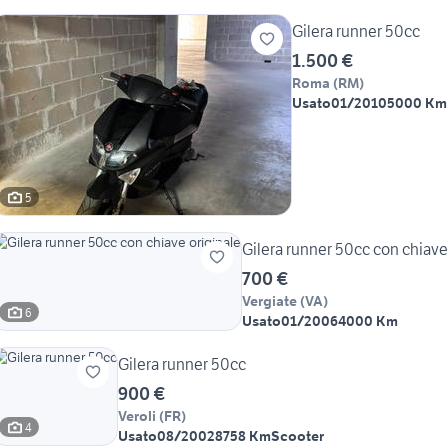
Gilera runner 50cc
1.500 €
Roma
(
RM
)
Usato
01/2010
5000 Km
5
Gilera runner 50cc con chiave
700 €
Vergiate
(
VA
)
6
Usato
01/2006
4000 Km
Gilera runner 50cc
900 €
Veroli
(
FR
)
4
Usato
08/2002
8758 Km
Scooter