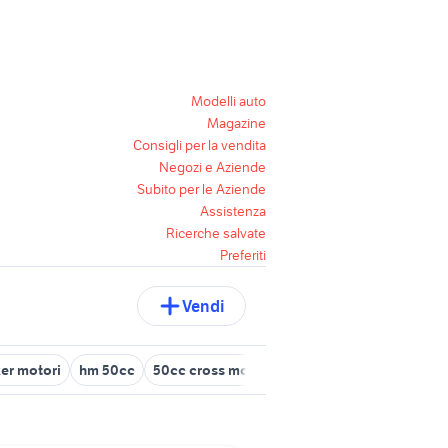
Modelli auto
Magazine
Consigli per la vendita
Negozi e Aziende
Subito per le Aziende
Assistenza
Ricerche salvate
Preferiti
Vendi
ker motori
hm 50cc
50cc cross moto
moto beta 50cc
moto 