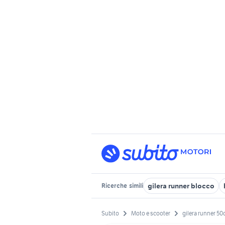
gilera runner blocco
Ricerche
simili
Subito
Moto e scooter
gilera runner 50