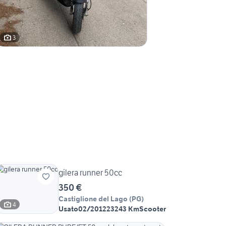
3
gilera runner 50cc
350 €
Castiglione del Lago
(
PG
)
4
Usato
02/2012
23243 Km
Scooter