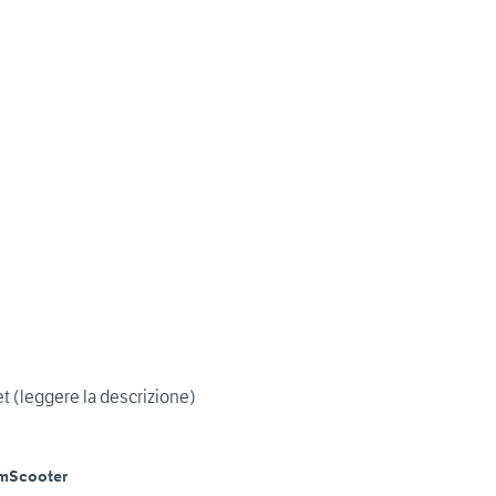
et (leggere la descrizione)
m
Scooter