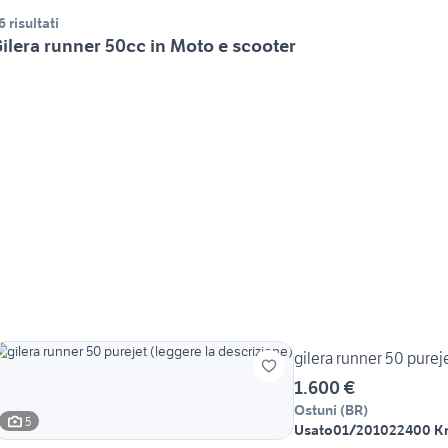
6 risultati
ilera runner 50cc in Moto e scooter
gilera runner 50 purej
1.600 €
Ostuni
(
BR
)
5
Usato
01/2010
22400 K