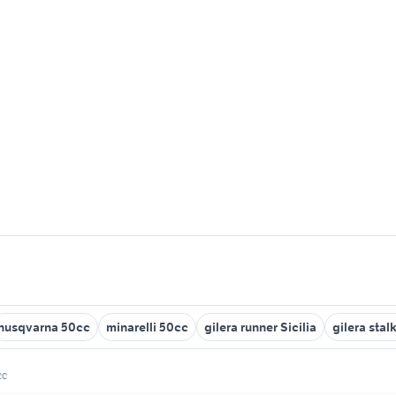
husqvarna 50cc
minarelli 50cc
gilera runner Sicilia
gilera stal
cc