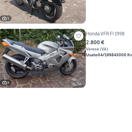
5
Honda VFR FI 1998
2.800 €
Varese
(
VA
)
Usato
04/1998
43000 K
6