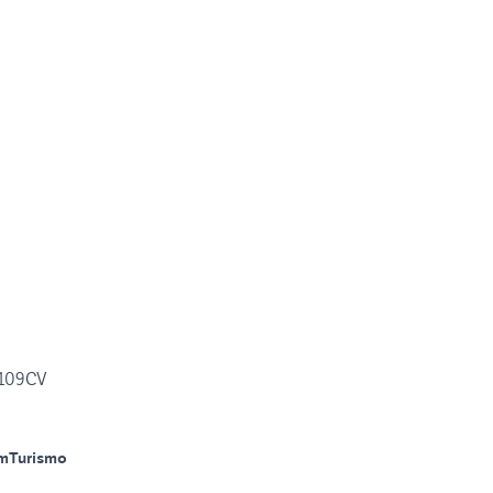
 109CV
m
Turismo