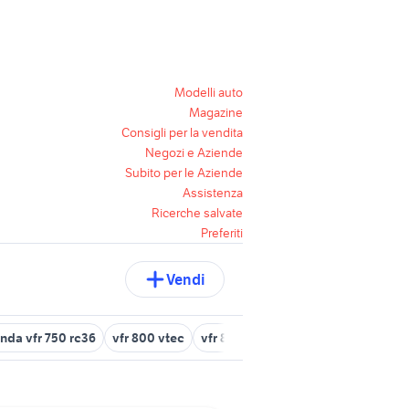
Modelli auto
Magazine
Consigli per la vendita
Negozi e Aziende
Subito per le Aziende
Assistenza
Ricerche salvate
Preferiti
Vendi
nda vfr 750 rc36
vfr 800 vtec
vfr 800
vfr 800 accessori moto