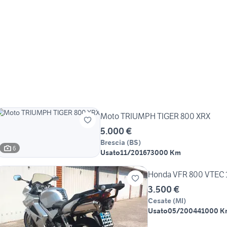
Moto TRIUMPH TIGER 800 XRX
5.000 €
Brescia
(
BS
)
6
Usato
11/2016
73000 Km
Honda VFR 800 VTEC
3.500 €
Cesate
(
MI
)
Usato
05/2004
41000 K