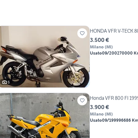
HONDA VFR V-TECK 80
3.500 €
Milano
(
MI
)
Usato
09/2002
70000 K
6
Honda VFR 800 FI 1999
3.900 €
Milano
(
MI
)
Usato
09/1999
96686 K