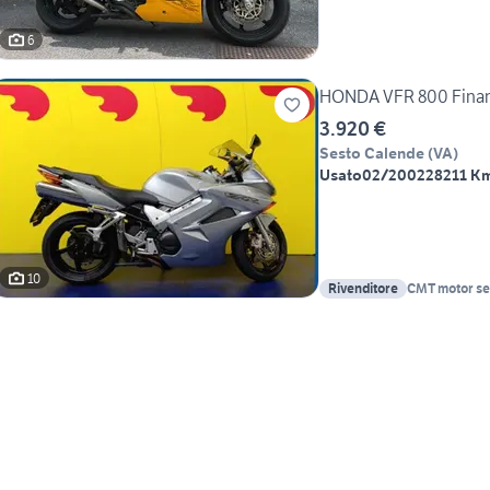
6
HONDA VFR 800 Finanzi
3.920 €
Sesto Calende
(
VA
)
Usato
02/2002
28211 K
10
Rivenditore
CMT motor se