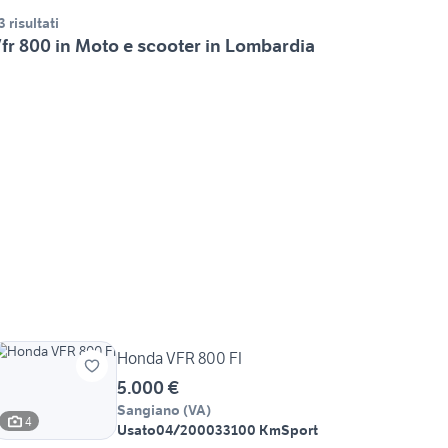
3 risultati
fr 800 in Moto e scooter in Lombardia
Honda VFR 800 FI
5.000 €
Sangiano
(
VA
)
4
Usato
04/2000
33100 Km
Sport