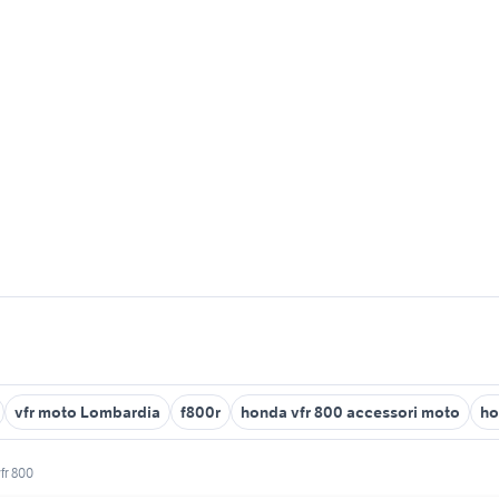
vfr moto Lombardia
f800r
honda vfr 800 accessori moto
ho
fr 800