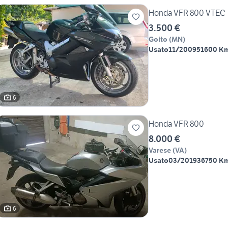
Honda VFR 800 VTEC
3.500 €
Goito
(
MN
)
Usato
11/2009
51600 K
6
Honda VFR 800
8.000 €
Varese
(
VA
)
Usato
03/2019
36750 K
6