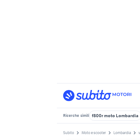
f800r moto Lombardia
Ricerche
simili
Subito
Moto e scooter
Lombardia
v