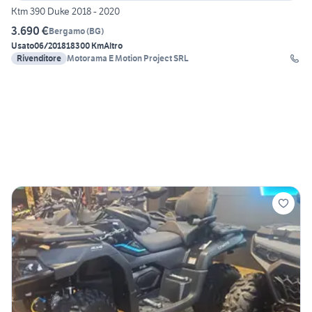
Ktm 390 Duke 2018 - 2020
3.690 €
Bergamo
(
BG
)
Usato
06/2018
18300 Km
Altro
Rivenditore
Motorama E Motion Project SRL