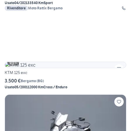
Usato
04/2021
33540 Km
Sport
Rivenditore
Moto Rattix Bergamo
6
KTM 125 exc
3.500 €
Bergamo
(
BG
)
Usato
05/2001
12000 Km
Cross / Enduro