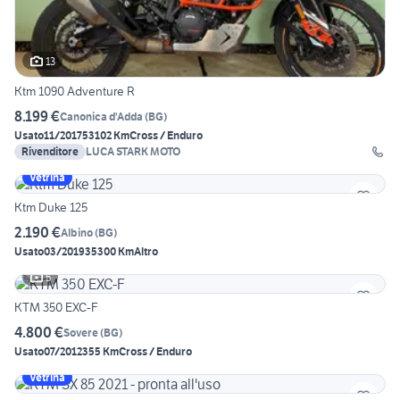
13
Ktm 1090 Adventure R
8.199 €
Canonica d'Adda
(
BG
)
Usato
11/2017
53102 Km
Cross / Enduro
Rivenditore
LUCA STARK MOTO
Vetrina
Ktm Duke 125
2.190 €
Albino
(
BG
)
Usato
03/2019
35300 Km
Altro
5
KTM 350 EXC-F
4.800 €
Sovere
(
BG
)
Usato
07/2012
355 Km
Cross / Enduro
Vetrina