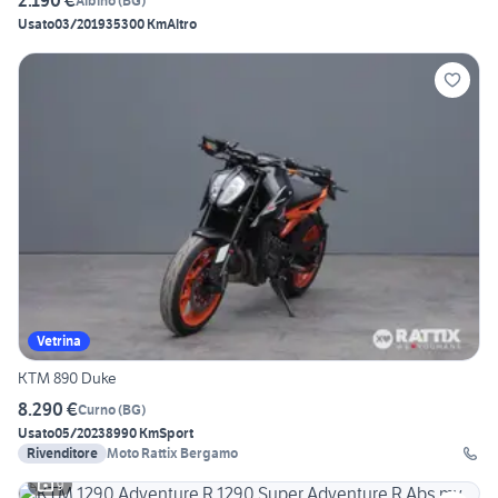
2.190 €
Albino
(
BG
)
Usato
03/2019
35300 Km
Altro
Vetrina
KTM 890 Duke
8.290 €
Curno
(
BG
)
Usato
05/2023
8990 Km
Sport
Rivenditore
Moto Rattix Bergamo
9