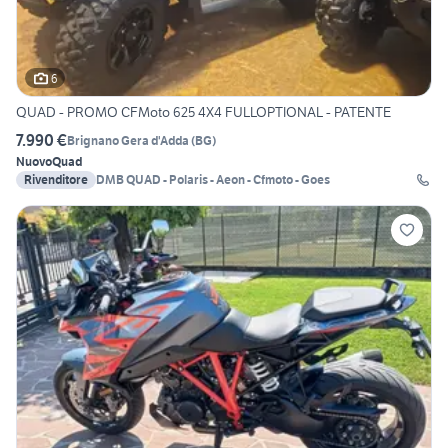
6
QUAD - PROMO CFMoto 625 4X4 FULLOPTIONAL - PATENTE
7.990 €
Brignano Gera d'Adda
(
BG
)
Nuovo
Quad
Rivenditore
DMB QUAD - Polaris - Aeon - Cfmoto - Goes