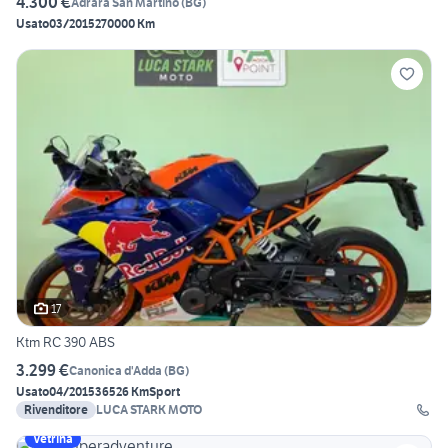
4.300 €
Adrara San Martino
(
BG
)
Usato
03/2015
270000 Km
17
Ktm RC 390 ABS
3.299 €
Canonica d'Adda
(
BG
)
Usato
04/2015
36526 Km
Sport
Rivenditore
LUCA STARK MOTO
Vetrina