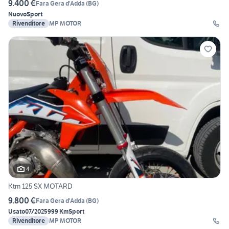
9.400 €
Fara Gera d'Adda
(
BG
)
Nuovo
Sport
Rivenditore
MP MOTOR
4
Ktm 125 SX MOTARD
9.800 €
Fara Gera d'Adda
(
BG
)
Usato
07/2025
999 Km
Sport
Rivenditore
MP MOTOR