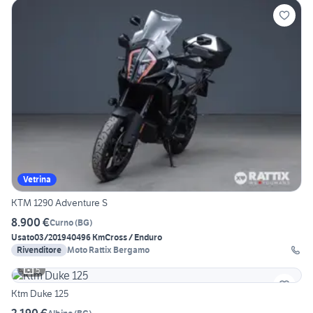
Vetrina
KTM 1290 Adventure S
8.900 €
Curno
(
BG
)
Usato
03/2019
40496 Km
Cross / Enduro
Rivenditore
Moto Rattix Bergamo
5
Ktm Duke 125