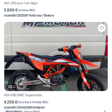
Ktm 250 exc-f six days
5.000 €
Vertova
(
BG
)
Usato
05/2020
197 Km
Cross / Enduro
11
Ktm 690 SMC Supermoto
9.200 €
Fara Gera d'Adda
(
BG
)
Usato
05/2024
10200 Km
Sport
Rivenditore
MP MOTOR