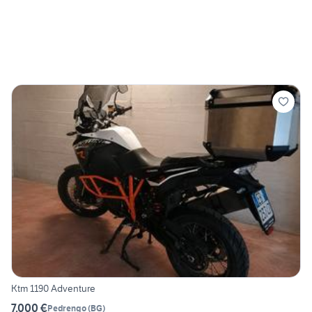
Ktm 1190 Adventure
7.000 €
Pedrengo
(
BG
)