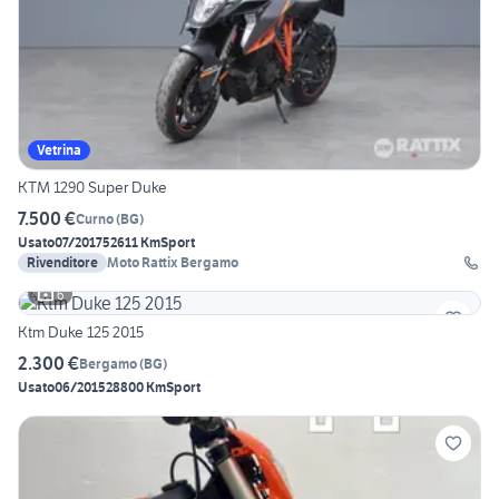
Vetrina
KTM 1290 Super Duke
7.500 €
Curno
(
BG
)
Usato
07/2017
52611 Km
Sport
Rivenditore
Moto Rattix Bergamo
6
Ktm Duke 125 2015
2.300 €
Bergamo
(
BG
)
Usato
06/2015
28800 Km
Sport