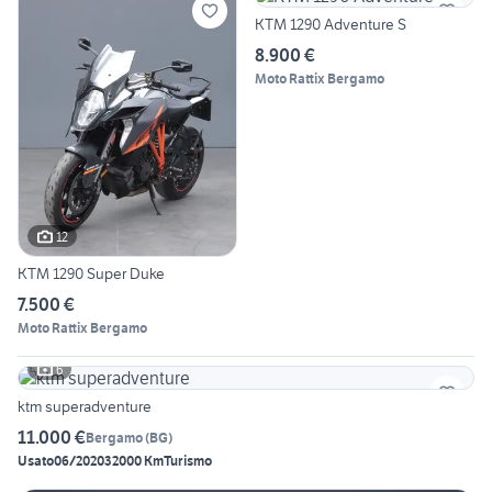
KTM 1290 Adventure S
8.900 €
Moto Rattix Bergamo
12
KTM 1290 Super Duke
7.500 €
Moto Rattix Bergamo
6
ktm superadventure
11.000 €
Bergamo
(
BG
)
Usato
06/2020
32000 Km
Turismo