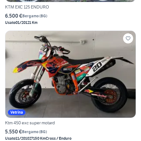
KTM EXC 125 ENDURO
6.500 €
Bergamo
(
BG
)
Usato
01/2012
1 Km
Vetrina
Ktm 450 exc super motard
5.550 €
Bergamo
(
BG
)
Usato
11/2010
27150 Km
Cross / Enduro