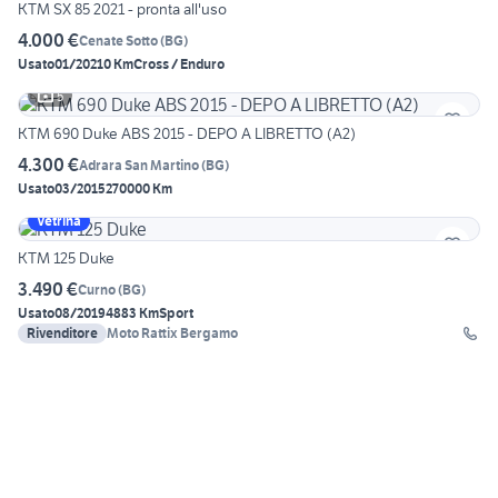
KTM SX 85 2021 - pronta all'uso
4.000 €
Cenate Sotto
(
BG
)
Usato
01/2021
0 Km
Cross / Enduro
5
KTM 690 Duke ABS 2015 - DEPO A LIBRETTO (A2)
4.300 €
Adrara San Martino
(
BG
)
Usato
03/2015
270000 Km
Vetrina
KTM 125 Duke
3.490 €
Curno
(
BG
)
Usato
08/2019
4883 Km
Sport
Rivenditore
Moto Rattix Bergamo