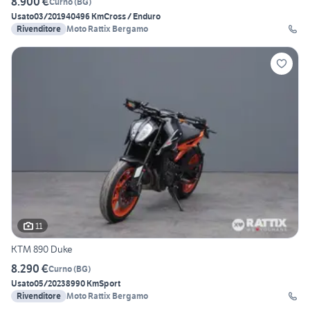
8.900 €
Curno
(
BG
)
Usato
03/2019
40496 Km
Cross / Enduro
Rivenditore
Moto Rattix Bergamo
11
KTM 890 Duke
8.290 €
Curno
(
BG
)
Usato
05/2023
8990 Km
Sport
Rivenditore
Moto Rattix Bergamo