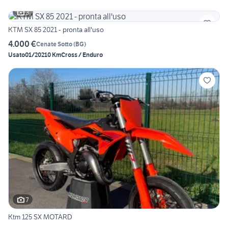
3
KTM SX 85 2021 - pronta all'uso
4.000 €
Cenate Sotto
(
BG
)
Usato
01/2021
0 Km
Cross / Enduro
7
Ktm 125 SX MOTARD