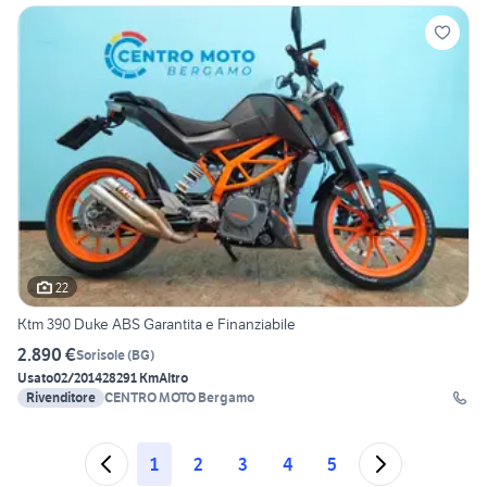
22
Ktm 390 Duke ABS Garantita e Finanziabile
2.890 €
Sorisole
(
BG
)
Usato
02/2014
28291 Km
Altro
Rivenditore
CENTRO MOTO Bergamo
1
2
3
4
5