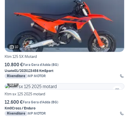
10
Ktm 125 SX Motard
10.800 €
Fara Gera d'Adda
(
BG
)
Usato
01/2025
123456 Km
Sport
Rivenditore
MP MOTOR
4
Ktm sx 125 2025 motard
12.600 €
Fara Gera d'Adda
(
BG
)
Km0
Cross / Enduro
Rivenditore
MP MOTOR