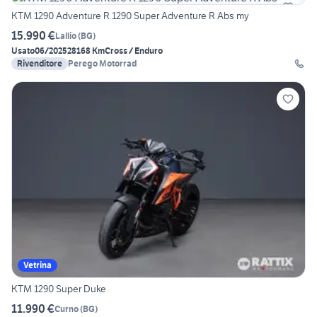
KTM 1290 Adventure R 1290 Super Adventure R Abs my
15.990 €
Lallio
(
BG
)
Usato
06/2025
28168 Km
Cross / Enduro
Rivenditore
Perego Motorrad
Vetrina
KTM 1290 Super Duke
11.990 €
Curno
(
BG
)