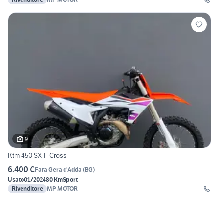
9
Ktm 450 SX-F Cross
6.400 €
Fara Gera d'Adda
(
BG
)
Usato
01/2024
80 Km
Sport
Rivenditore
MP MOTOR