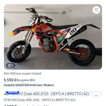
6
Ktm 450 exc super motard
5.550 €
Bergamo
(
BG
)
Usato
11/2010
27150 Km
Cross / Enduro
Vetrina
KTM 690 Duke ABS 2015 - DEPO A LIBRETTO (A2)