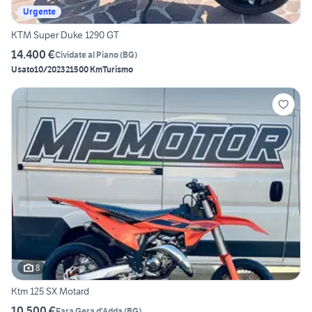
Urgente
KTM Super Duke 1290 GT
14.400 €
Cividate al Piano
(
BG
)
Usato
10/2023
21500 Km
Turismo
8
Ktm 125 SX Motard
10.500 €
Fara Gera d'Adda
(
BG
)