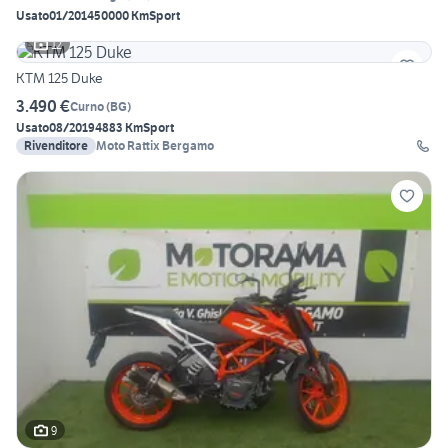
Usato
01/2014
50000 Km
Sport
12
KTM 125 Duke
3.490 €
Curno
(
BG
)
Usato
08/2019
4883 Km
Sport
Rivenditore
Moto Rattix Bergamo
9