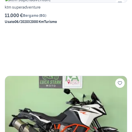
ktm superadventure
11.000 €
Bergamo
(
BG
)
Usato
06/2020
32000 Km
Turismo