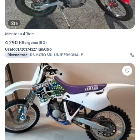
6
Montesa 4Ride
4.290 €
Bergamo
(
BG
)
Usato
01/2017
4127 Km
Altro
Rivenditore
RS MOTO SRL UNIPERSONALE