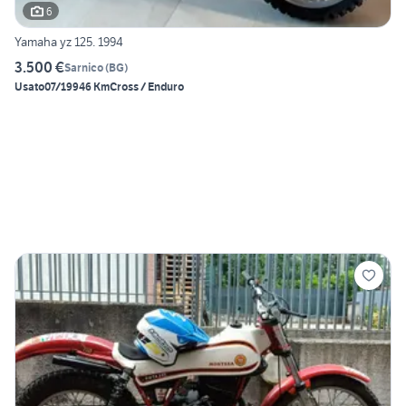
6
Yamaha yz 125. 1994
3.500 €
Sarnico
(
BG
)
Usato
07/1994
6 Km
Cross / Enduro