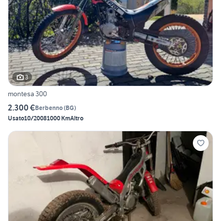
3
montesa 300
2.300 €
Berbenno
(
BG
)
Usato
10/2008
1000 Km
Altro