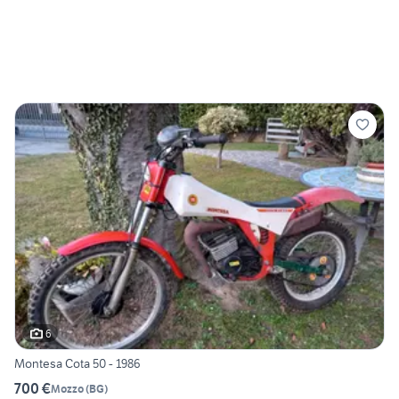
6
Montesa Cota 50 - 1986
700 €
Mozzo
(
BG
)