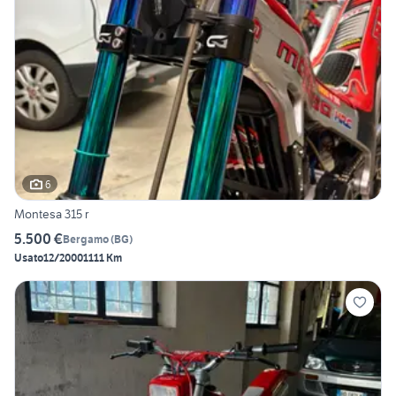
6
Montesa 315 r
5.500 €
Bergamo
(
BG
)
Usato
12/2000
1111 Km