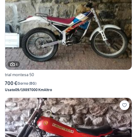
4
trial montesa 50
700 €
Gorno
(
BG
)
Usato
09/1989
7000 Km
Altro