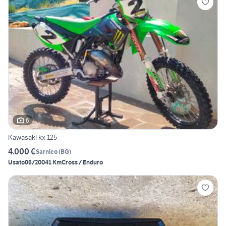
6
Kawasaki kx 125
4.000 €
Sarnico
(
BG
)
Usato
06/2004
1 Km
Cross / Enduro