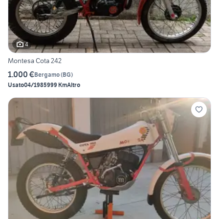
4
Montesa Cota 242
1.000 €
Bergamo
(
BG
)
Usato
04/1985
999 Km
Altro