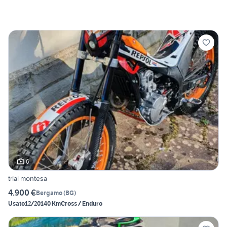
6
trial montesa
4.900 €
Bergamo
(
BG
)
Usato
12/2014
0 Km
Cross / Enduro