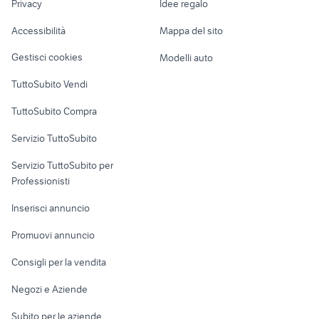
Privacy
Idee regalo
Garage e box
vespa 50 in puglia
vespa px 125 usata da restaurare
Caravan e Camper
Accessibilità
Mappa del sito
Loft, mansarde e
Veicoli commerciali
altro
Gestisci cookies
Modelli auto
Case vacanza
TuttoSubito Vendi
Uffici e Locali
TuttoSubito Compra
commerciali
Servizio TuttoSubito
elettronica
per la casa e la
sports e hobby
Servizio TuttoSubito per
persona
Informatica
Animali
Professionisti
Arredamento e
Console e
Accessori per
Casalinghi
Inserisci annuncio
Videogiochi
animali
Elettrodomestici
Promuovi annuncio
Audio/Video
Musica e Film
Giardino e Fai da te
Consigli per la vendita
Fotografia
Libri e Riviste
Abbigliamento e
Negozi e Aziende
Telefonia
Strumenti Musicali
Accessori
Subito per le aziende