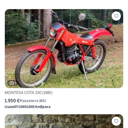
6
MONTESA COTA 330 (1985)
1.950 €
Piazzatorre
(
BG
)
Usato
07/1985
1000 Km
Epoca