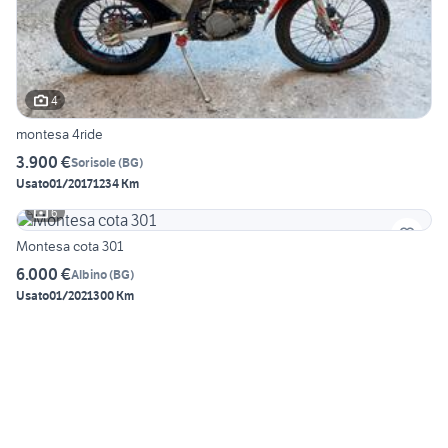
4
montesa 4ride
3.900 €
Sorisole
(
BG
)
Usato
01/2017
1234 Km
6
Montesa cota 301
6.000 €
Albino
(
BG
)
Usato
01/2021
300 Km