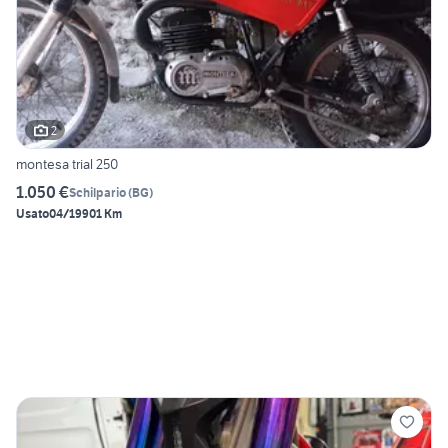
2
montesa trial 250
1.050 €
Schilpario
(
BG
)
Usato
04/1990
1 Km