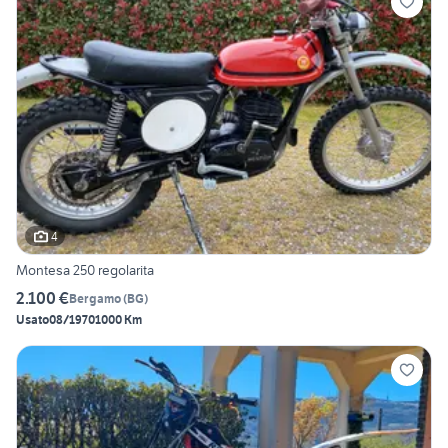
4
Montesa 250 regolarita
2.100 €
Bergamo
(
BG
)
Usato
08/1970
1000 Km