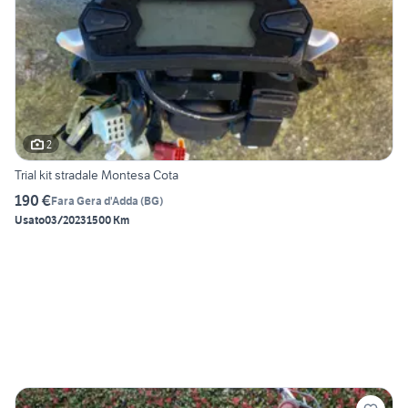
2
Trial kit stradale Montesa Cota
190 €
Fara Gera d'Adda
(
BG
)
Usato
03/2023
1500 Km