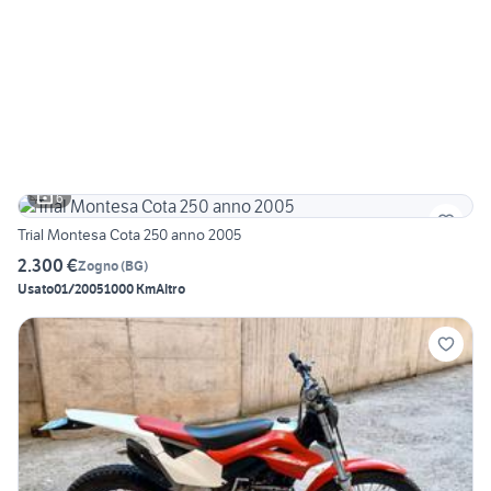
6
Trial Montesa Cota 250 anno 2005
2.300 €
Zogno
(
BG
)
Usato
01/2005
1000 Km
Altro