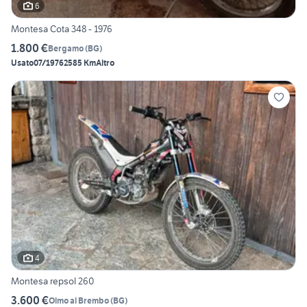
6
Montesa Cota 348 - 1976
1.800 €
Bergamo
(
BG
)
Usato
07/1976
2585 Km
Altro
4
Montesa repsol 260
3.600 €
Olmo al Brembo
(
BG
)