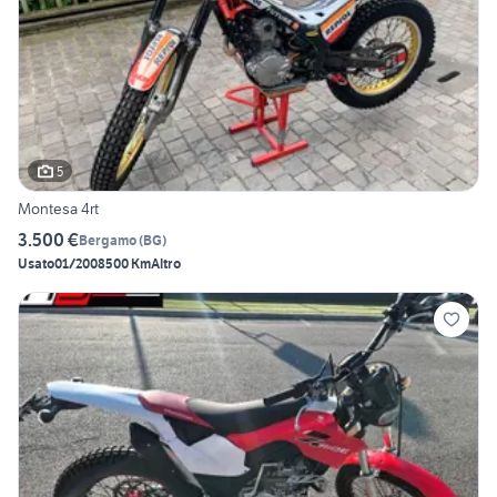
5
Montesa 4rt
3.500 €
Bergamo
(
BG
)
Usato
01/2008
500 Km
Altro