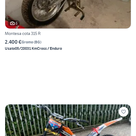
6
Montesa cota 315 R
2.400 €
Gromo
(
BG
)
Usato
05/2003
1 Km
Cross / Enduro