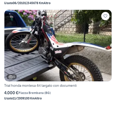
Usato
06/2010
12345678 Km
Altro
6
Trial honda montesa 4rt targato con documenti
4.000 €
Piazza Brembana
(
BG
)
Usato
11/2009
100 Km
Altro