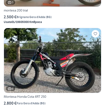
5
montesa 200 trial
2.500 €
Brignano Gera d'Adda
(
BG
)
Usato
01/1980
5000 Km
Epoca
6
Montesa Honda Cota 4RT 250
2.800 €
Fara Gera d'Adda
(
BG
)