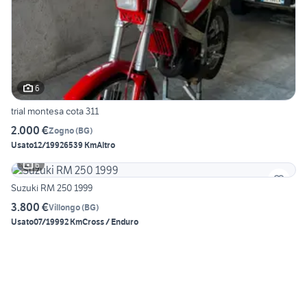
6
trial montesa cota 311
2.000 €
Zogno
(
BG
)
Usato
12/1992
6539 Km
Altro
6
Suzuki RM 250 1999
3.800 €
Villongo
(
BG
)
Usato
07/1999
2 Km
Cross / Enduro