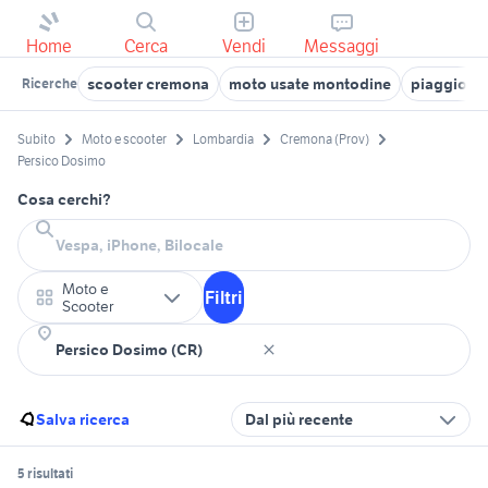
Home
Cerca
Vendi
Messaggi
scooter cremona
moto usate montodine
piaggio a 
Ricerche
Subito
Moto e scooter
Lombardia
Cremona (Prov)
Persico Dosimo
Cosa cerchi?
Moto e
Filtri
Scooter
Salva ricerca
Dal più recente
5 risultati