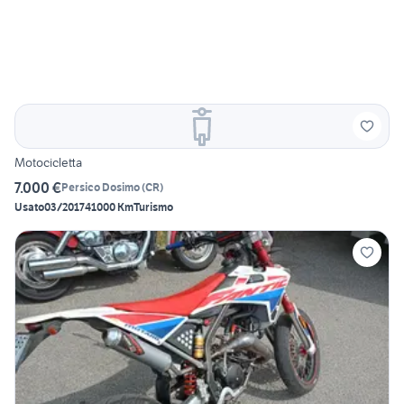
Motocicletta
7.000 €
Persico Dosimo
(
CR
)
Usato
03/2017
41000 Km
Turismo