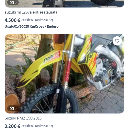
6
suzuki rm 125valenti restaurata
4.500 €
Persico Dosimo
(
CR
)
Usato
01/2002
8 Km
Cross / Enduro
6
Suzuki RMZ 250 2015
3.200 €
Persico Dosimo
(
CR
)