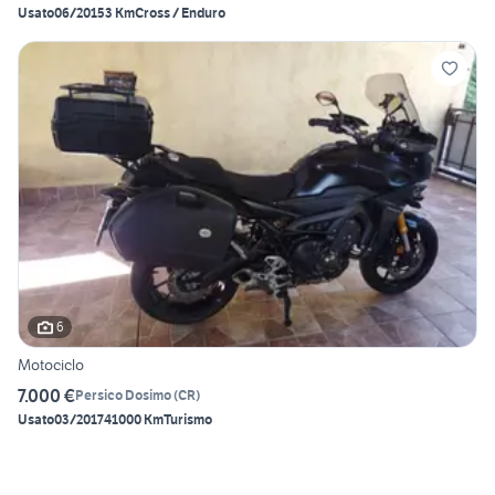
Usato
06/2015
3 Km
Cross / Enduro
6
Motociclo
7.000 €
Persico Dosimo
(
CR
)
Usato
03/2017
41000 Km
Turismo