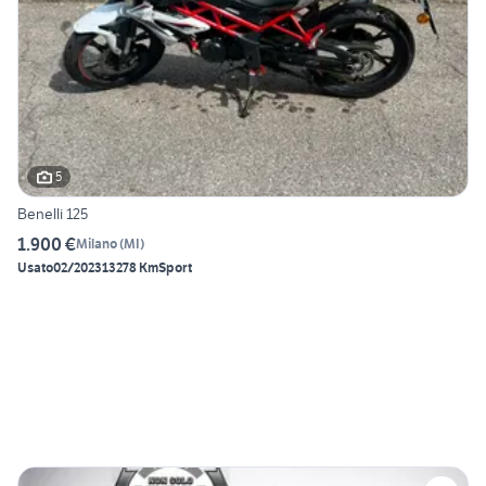
5
Benelli 125
1.900 €
Milano
(
MI
)
Usato
02/2023
13278 Km
Sport