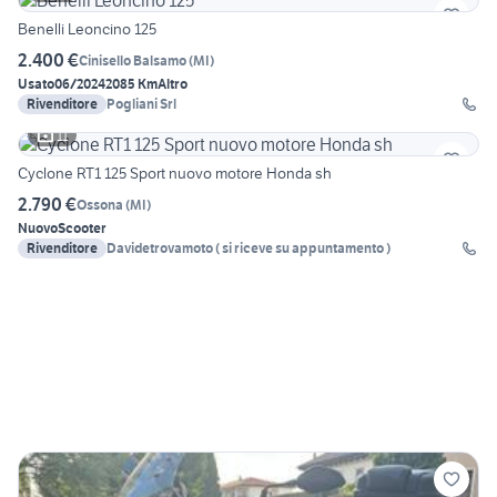
Benelli Leoncino 125
2.400 €
Cinisello Balsamo
(
MI
)
Usato
06/2024
2085 Km
Altro
Rivenditore
Pogliani Srl
11
Cyclone RT1 125 Sport nuovo motore Honda sh
2.790 €
Ossona
(
MI
)
Nuovo
Scooter
Rivenditore
Davidetrovamoto ( si riceve su appuntamento )