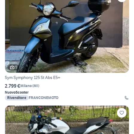
5
Sym Symphony 125 St Abs E5+
2.799 €
Milano
(
MI
)
Nuovo
Scooter
Rivenditore
FRANCONEMOTO