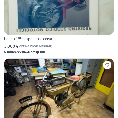
benelli 125 ss sport mod corsa
3.000 €
Vizzolo Predabissi
(
MI
)
Usato
01/1960
125 Km
Epoca