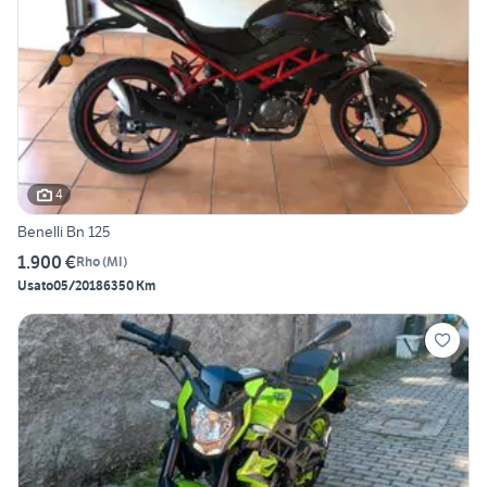
4
Benelli Bn 125
1.900 €
Rho
(
MI
)
Usato
05/2018
6350 Km