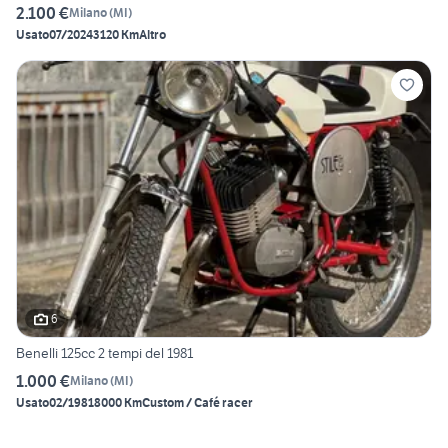
2.100 €
Milano
(
MI
)
Usato
07/2024
3120 Km
Altro
6
Benelli 125cc 2 tempi del 1981
1.000 €
Milano
(
MI
)
Usato
02/1981
8000 Km
Custom / Café racer