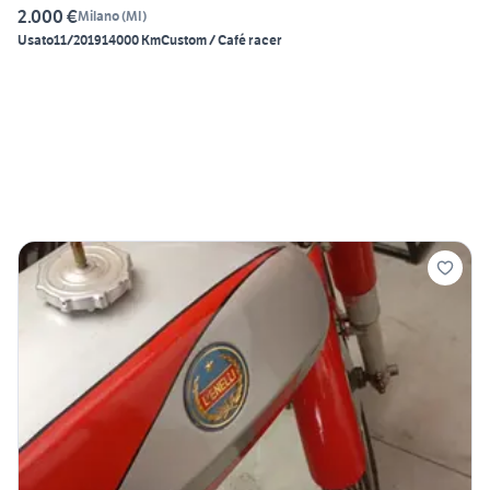
2.000 €
Milano
(
MI
)
Usato
11/2019
14000 Km
Custom / Café racer