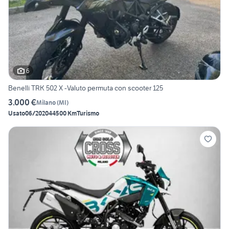
6
Benelli TRK 502 X -Valuto permuta con scooter 125
3.000 €
Milano
(
MI
)
Usato
06/2020
44500 Km
Turismo