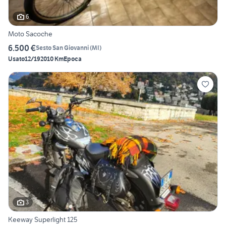
6
Moto Sacoche
6.500 €
Sesto San Giovanni
(
MI
)
Usato
12/1920
10 Km
Epoca
3
Keeway Superlight 125