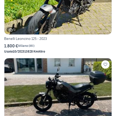
5
Benelli Leoncino 125 - 2023
1.800 €
Milano
(
MI
)
Usato
10/2023
13828 Km
Altro