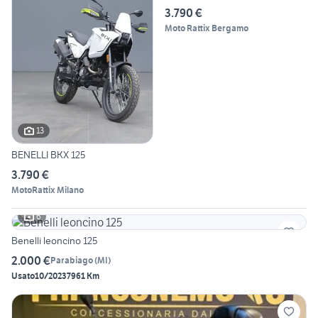
3.790 €
Moto Rattix Bergamo
13
BENELLI BKX 125
3.790 €
MotoRattix Milano
6
Benelli leoncino 125
2.000 €
Parabiago
(
MI
)
Usato
10/2023
7961 Km