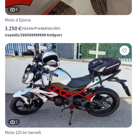
6
Moto d Epoca
3.250 €
Vizzolo Predabissi
(
MI
)
Usato
01/1965
99999999 Km
Sport
2
Moto 125 bn benelli