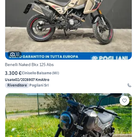
10
Benelli Naked Bkx 125 Abs
3.300 €
Cinisello Balsamo
(
MI
)
Usato
02/2026
907 Km
Altro
Rivenditore
Pogliani Srl