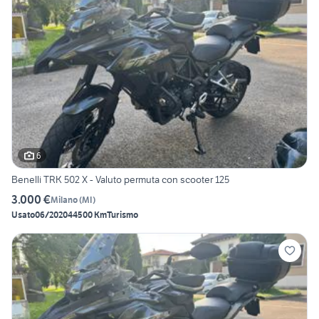
6
Benelli TRK 502 X - Valuto permuta con scooter 125
3.000 €
Milano
(
MI
)
Usato
06/2020
44500 Km
Turismo