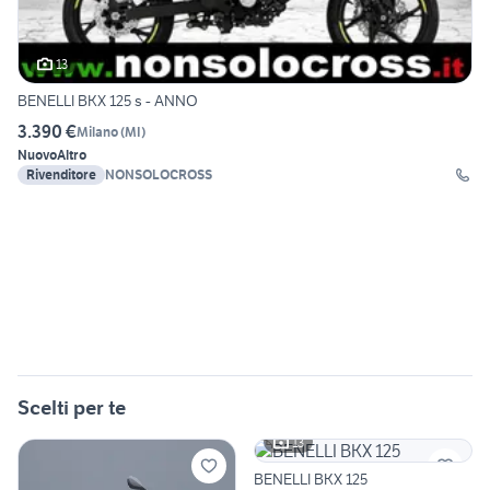
13
BENELLI BKX 125 s - ANNO
3.390 €
Milano
(
MI
)
Nuovo
Altro
Rivenditore
NONSOLOCROSS
Scelti per te
13
BENELLI BKX 125