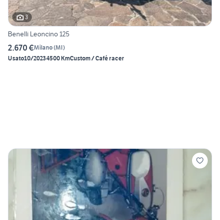
3
Benelli Leoncino 125
2.670 €
Milano
(
MI
)
Usato
10/2023
4500 Km
Custom / Café racer