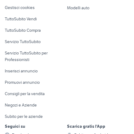
Veicoli commerciali
altro
Gestisci cookies
Modelli auto
Case vacanza
TuttoSubito Vendi
Uffici e Locali
TuttoSubito Compra
commerciali
Servizio TuttoSubito
elettronica
per la casa e la
sports e hobby
Servizio TuttoSubito per
persona
Informatica
Animali
Professionisti
Arredamento e
Console e
Accessori per
Casalinghi
Inserisci annuncio
Videogiochi
animali
Elettrodomestici
Promuovi annuncio
Audio/Video
Musica e Film
Giardino e Fai da te
Consigli per la vendita
Fotografia
Libri e Riviste
Abbigliamento e
Negozi e Aziende
Telefonia
Strumenti Musicali
Accessori
Subito per le aziende
Sports
Tutto per i bambini
Seguici su
Scarica gratis l'App
Biciclette