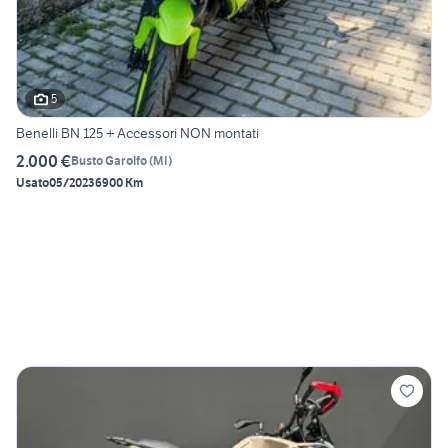
5
Benelli BN 125 + Accessori NON montati
2.000 €
Busto Garolfo
(
MI
)
Usato
05/2023
6900 Km