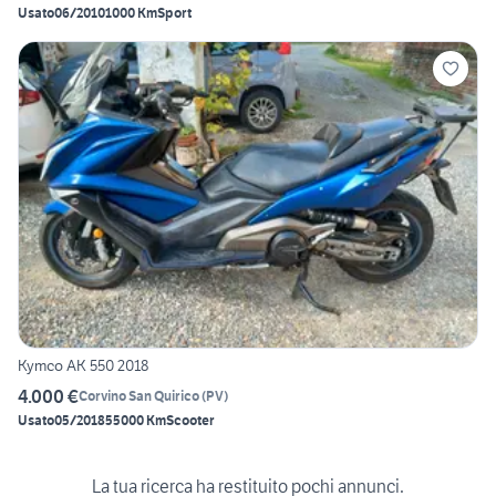
Usato
06/2010
1000 Km
Sport
Kymco AK 550 2018
4.000 €
Corvino San Quirico
(
PV
)
Usato
05/2018
55000 Km
Scooter
La tua ricerca ha restituito pochi annunci.