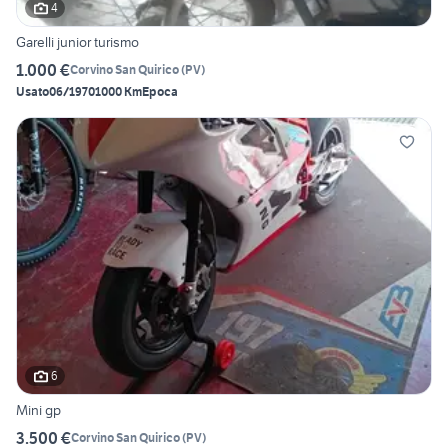
4
Garelli junior turismo
1.000 €
Corvino San Quirico
(
PV
)
Usato
06/1970
1000 Km
Epoca
6
Mini gp
3.500 €
Corvino San Quirico
(
PV
)