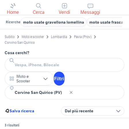
Home
Cerca
Vendi
Messaggi
moto usate gravellona lomellina
moto usate frascaro
Ricerche
Subito
Moto e scooter
Lombardia
Pavia (Prov)
Corvino San Quirico
Cosa cerchi?
Moto e
Filtri
Scooter
Salva ricerca
Dal più recente
3 risultati