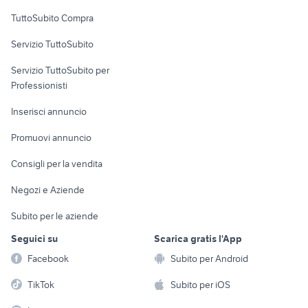
Uffici e Locali
TuttoSubito Compra
commerciali
Servizio TuttoSubito
elettronica
per la casa e la
sports e hobby
Servizio TuttoSubito per
persona
Informatica
Animali
Professionisti
Arredamento e
Console e
Accessori per
Casalinghi
Inserisci annuncio
Videogiochi
animali
Elettrodomestici
Promuovi annuncio
Audio/Video
Musica e Film
Giardino e Fai da te
Consigli per la vendita
Fotografia
Libri e Riviste
Abbigliamento e
Negozi e Aziende
Telefonia
Strumenti Musicali
Accessori
Subito per le aziende
Sports
Tutto per i bambini
Seguici su
Scarica gratis l'App
Biciclette
Facebook
Subito per Android
Collezionismo
TikTok
Subito per iOS