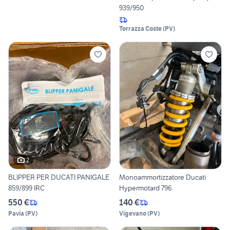
939/950
Torrazza Coste
(
PV
)
2
BLIPPER PER DUCATI PANIGALE
Monoammortizzatore Ducati
859/899 IRC
Hypermotard 796
550 €
140 €
Pavia
(
PV
)
Vigevano
(
PV
)