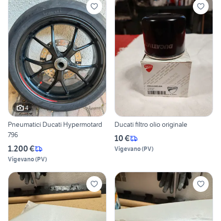
4
Pneumatici Ducati Hypermotard
Ducati filtro olio originale
796
10 €
1.200 €
Vigevano
(
PV
)
Vigevano
(
PV
)