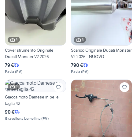
5
6
Cover strumento Originale
Scarico Originale Ducati Monster
Ducati Monster V2 2026
V2 2026 - NUOVO
79 €
790 €
Pavia
(
PV
)
Pavia
(
PV
)
4
Giacca moto Dainese in pelle
taglia 42
90 €
Gravellona Lomellina
(
PV
)