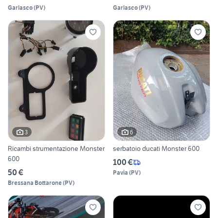
Garlasco
(
PV
)
Garlasco
(
PV
)
3
6
Ricambi strumentazione Monster
serbatoio ducati Monster 600
600
100 €
50 €
Pavia
(
PV
)
Bressana Bottarone
(
PV
)