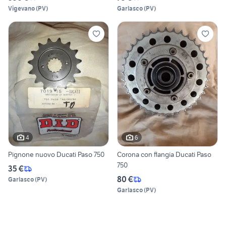
Vigevano
(
PV
)
Garlasco
(
PV
)
4
6
Pignone nuovo Ducati Paso 750
Corona con flangia Ducati Paso
750
35 €
80 €
Garlasco
(
PV
)
Garlasco
(
PV
)