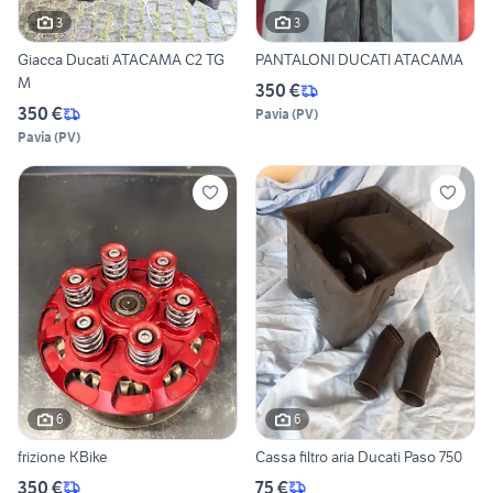
3
3
Giacca Ducati ATACAMA C2 TG
PANTALONI DUCATI ATACAMA
M
350 €
350 €
Pavia
(
PV
)
Pavia
(
PV
)
6
6
frizione KBike
Cassa filtro aria Ducati Paso 750
350 €
75 €