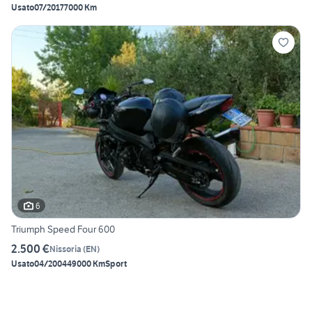
Usato
07/2017
7000 Km
6
Triumph Speed Four 600
2.500 €
Nissoria
(
EN
)
Usato
04/2004
49000 Km
Sport