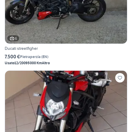
6
Ducati streetfigher
7.500 €
Pietraperzia
(
EN
)
Usato
12/2009
5000 Km
Altro