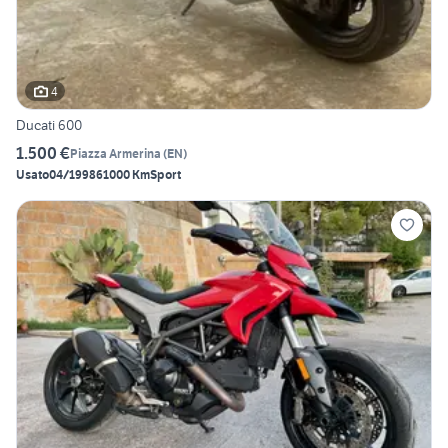
4
Ducati 600
1.500 €
Piazza Armerina
(
EN
)
Usato
04/1998
61000 Km
Sport