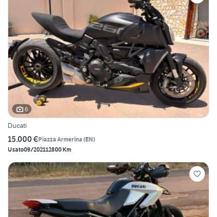
6
Ducati
15.000 €
Piazza Armerina
(
EN
)
Usato
09/2021
12800 Km