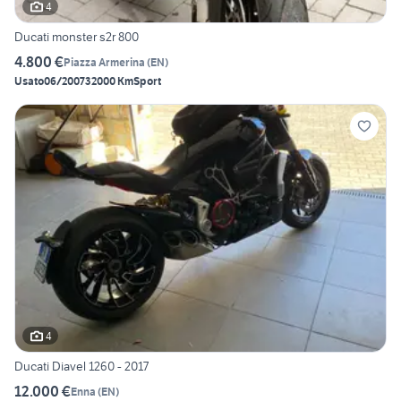
4
Ducati monster s2r 800
4.800 €
Piazza Armerina
(
EN
)
Usato
06/2007
32000 Km
Sport
4
Ducati Diavel 1260 - 2017
12.000 €
Enna
(
EN
)