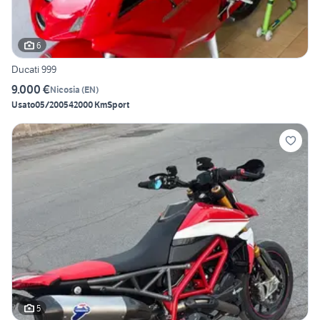
6
Ducati 999
9.000 €
Nicosia
(
EN
)
Usato
05/2005
42000 Km
Sport
5