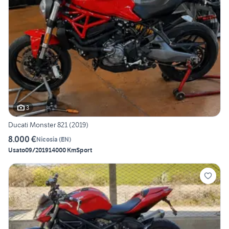
3
Ducati Monster 821 (2019)
8.000 €
Nicosia
(
EN
)
Usato
09/2019
14000 Km
Sport