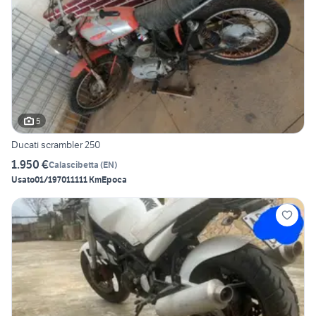
5
Ducati scrambler 250
1.950 €
Calascibetta
(
EN
)
Usato
01/1970
11111 Km
Epoca