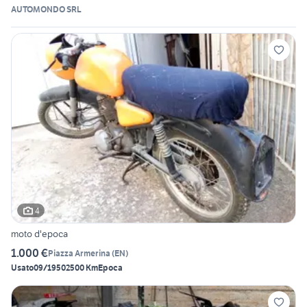
AUTOMONDO SRL
4
moto d'epoca
1.000 €
Piazza Armerina
(
EN
)
Usato
09/1950
2500 Km
Epoca