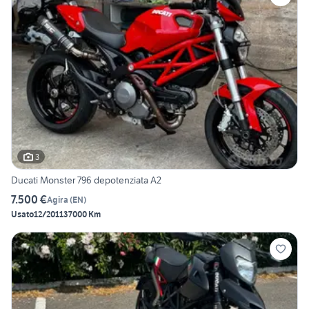
3
Ducati Monster 796 depotenziata A2
7.500 €
Agira
(
EN
)
Usato
12/2011
37000 Km