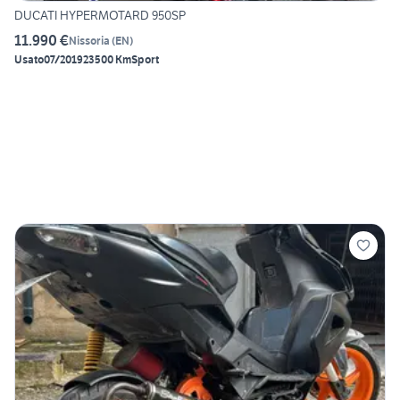
DUCATI HYPERMOTARD 950SP
11.990 €
Nissoria
(
EN
)
Usato
07/2019
23500 Km
Sport