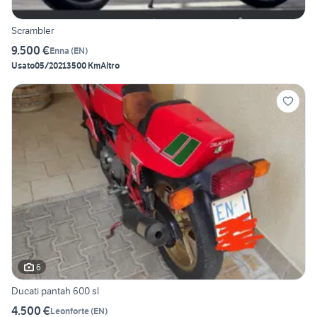
Scrambler
9.500 €
Enna
(
EN
)
Usato
05/2021
3500 Km
Altro
6
Ducati pantah 600 sl
4.500 €
Leonforte
(
EN
)