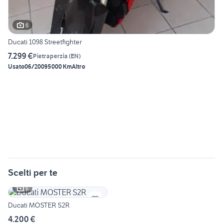
6
Ducati 1098 Streetfighter
7.299 €
Pietraperzia
(
EN
)
Usato
06/2009
5000 Km
Altro
Scelti per te
6
Ducati MOSTER S2R
4.200 €