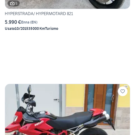
5
HYPERSTRADA/ HYPERMOTARD 821
5.990 €
Enna
(
EN
)
Usato
10/2015
35000 Km
Turismo