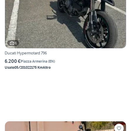
6
Ducati Hypermotard 796
6.200 €
Piazza Armerina
(
EN
)
Usato
05/2010
22175 Km
Altro