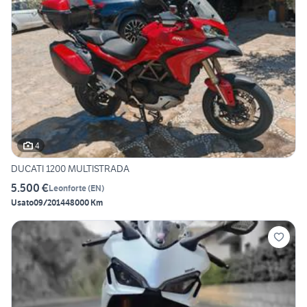
4
DUCATI 1200 MULTISTRADA
5.500 €
Leonforte
(
EN
)
Usato
09/2014
48000 Km