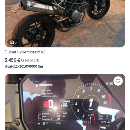
5
Ducati Hypermotard A2
5.450 €
Assoro
(
EN
)
Usato
11/2010
30000 Km