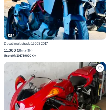
4
Ducati multistrada 1200S 2017
11.000 €
Enna
(
EN
)
Usato
07/2017
59000 Km