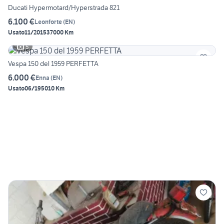
Ducati Hypermotard/Hyperstrada 821
6.100 €
Leonforte
(
EN
)
Usato
11/2015
37000 Km
5
Vespa 150 del 1959 PERFETTA
6.000 €
Enna
(
EN
)
Usato
06/1950
10 Km