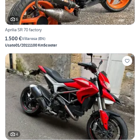
6
Aprilia SR 70 factory
1.500 €
Villarosa
(
EN
)
Usato
01/2011
1100 Km
Scooter
4