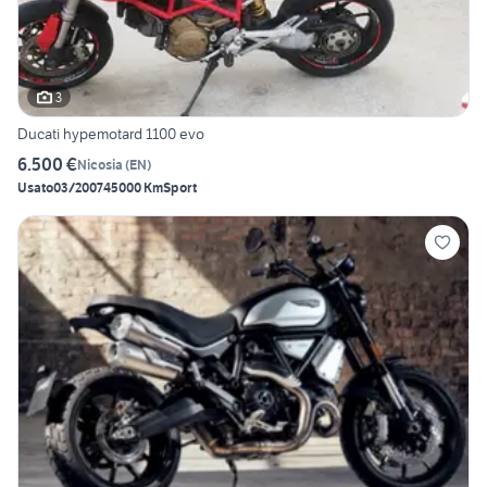
3
Ducati hypemotard 1100 evo
6.500 €
Nicosia
(
EN
)
Usato
03/2007
45000 Km
Sport