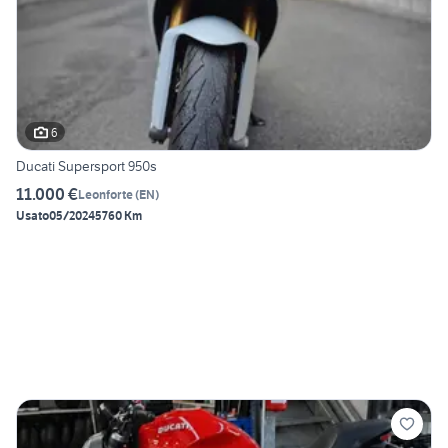
6
Ducati Supersport 950s
11.000 €
Leonforte
(
EN
)
Usato
05/2024
5760 Km