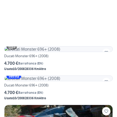
4
Ducati Monster 696+ (2008)
4.700 €
Barrafranca
(
EN
)
Usato
10/2008
28336 Km
Altro
Vetrina
Ducati Monster 696+ (2008)
4.700 €
Barrafranca
(
EN
)
Usato
10/2008
28336 Km
Altro