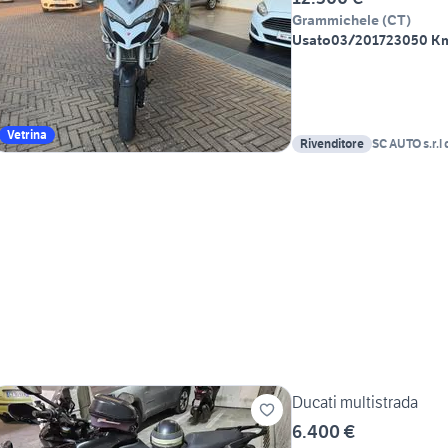
Grammichele
(
CT
)
Usato
03/2017
23050 K
Vetrina
Rivenditore
SC AUTO s.r.l 
Ducati multistrada
6.400 €