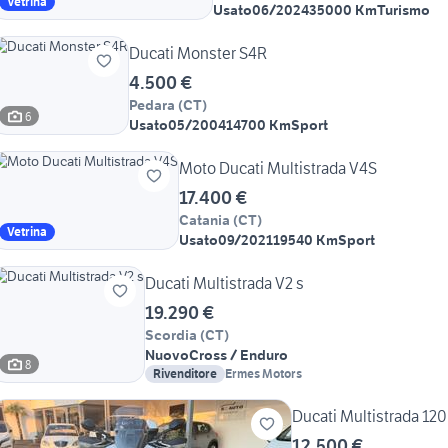
Vetrina
Usato
06/2024
35000 Km
Turismo
Ducati Monster S4R
4.500 €
Pedara
(
CT
)
6
Usato
05/2004
14700 Km
Sport
Moto Ducati Multistrada V4S
17.400 €
Catania
(
CT
)
Vetrina
Usato
09/2021
19540 Km
Sport
Ducati Multistrada V2 s
19.290 €
Scordia
(
CT
)
Nuovo
Cross / Enduro
8
Rivenditore
Ermes Motors
Ducati Multistrada 12
12.500 €