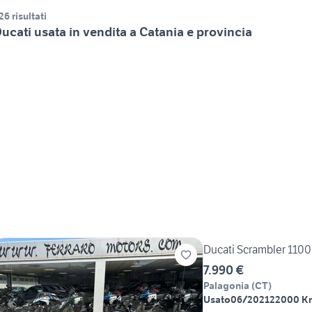
26 risultati
ucati usata in vendita a Catania e provincia
Ducati Scrambler 1100
7.990 €
Palagonia
(
CT
)
Usato
06/2021
22000 K