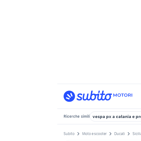
vespa px a catania e pr
Ricerche
simili
Subito
Moto e scooter
Ducati
Sicili