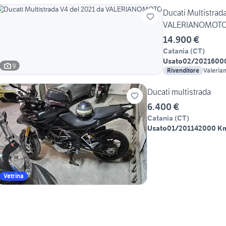
Ducati Multistrad
VALERIANOMOT
14.900 €
Catania
(
CT
)
Usato
02/2021
600
9
Rivenditore
Valeria
Ducati multistrada
6.400 €
Catania
(
CT
)
Usato
01/2011
42000 K
Vetrina