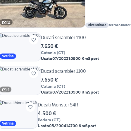
11
Rivenditore
ferraro motors
Ducati scrambler 1100
7.650 €
Catania
(
CT
)
Vetrina
Usato
07/2022
10500 Km
Sport
Ducati scrambler 1100
7.650 €
Catania
(
CT
)
4
Usato
07/2022
10500 Km
Sport
Ducati Monster S4R
4.500 €
Pedara
(
CT
)
Vetrina
Usato
05/2004
14700 Km
Sport