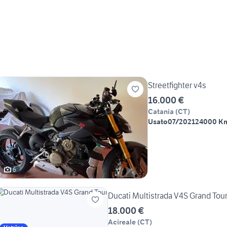
Streetfighter v4s
16.000 €
Catania
(
CT
)
Usato
07/2021
24000 K
6
Ducati Multistrada V4S Grand Tou
18.000 €
Acireale
(
CT
)