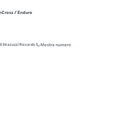
m
Cross / Enduro
Mostra numero
di Stracuzzi Riccardo