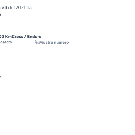
a V4 del 2021 da
O
00 Km
Cross / Enduro
Mostra numero
no Moto
m