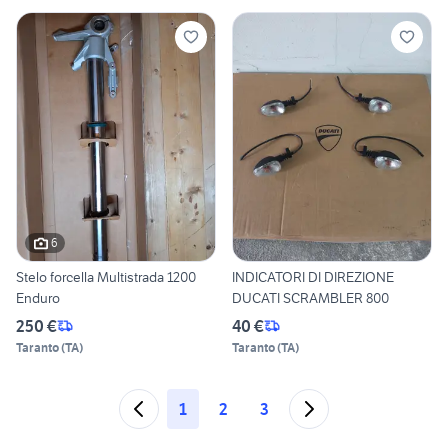
6
Stelo forcella Multistrada 1200
INDICATORI DI DIREZIONE
Enduro
DUCATI SCRAMBLER 800
250 €
40 €
Taranto
(
TA
)
Taranto
(
TA
)
1
2
3