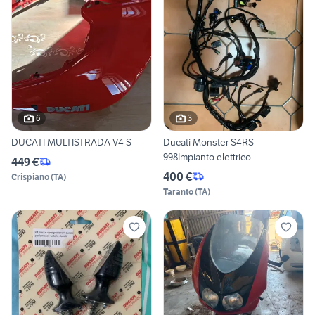
6
3
DUCATI MULTISTRADA V4 S
Ducati Monster S4RS
998Impianto elettrico.
449 €
400 €
Crispiano
(
TA
)
Taranto
(
TA
)