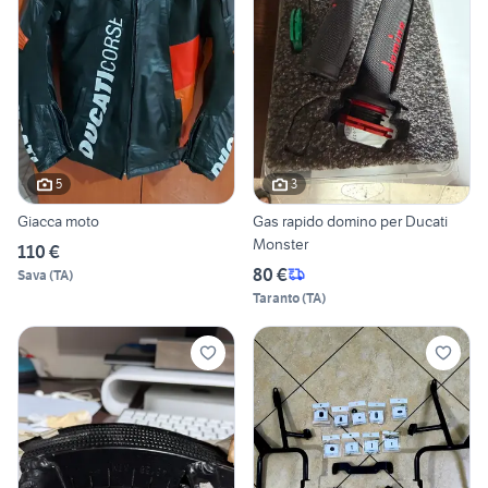
5
3
Giacca moto
Gas rapido domino per Ducati
Monster
110 €
80 €
Sava
(
TA
)
Taranto
(
TA
)