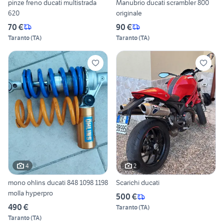
pinze freno ducati multistrada
Manubrio ducati scrambler 800
620
originale
70 €
90 €
Taranto
(
TA
)
Taranto
(
TA
)
4
2
mono ohlins ducati 848 1098 1198
Scarichi ducati
molla hyperpro
500 €
490 €
Taranto
(
TA
)
Taranto
(
TA
)