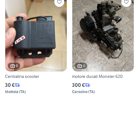
6
4
Centralina scooter
motore ducati Monster 620
30 €
300 €
Mottola
(
TA
)
Carosino
(
TA
)