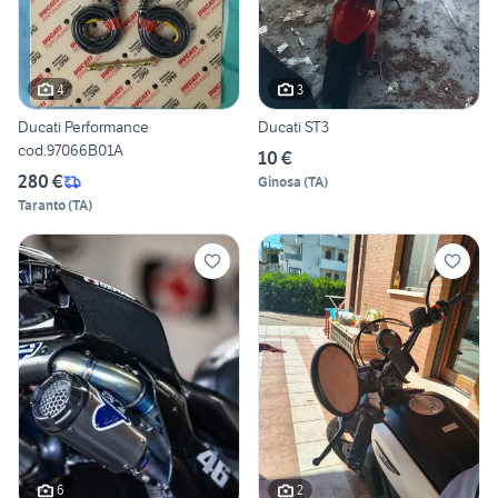
4
3
Ducati Performance
Ducati ST3
cod.97066B01A
10 €
280 €
Ginosa
(
TA
)
Taranto
(
TA
)
6
2