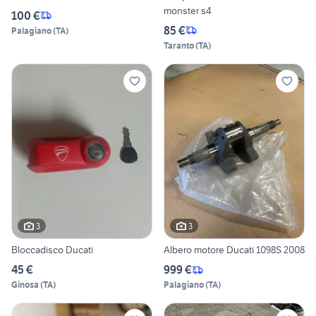
monster s4
100 €
85 €
Palagiano
(
TA
)
Taranto
(
TA
)
3
3
Bloccadisco Ducati
Albero motore Ducati 1098S 2008
45 €
999 €
Ginosa
(
TA
)
Palagiano
(
TA
)