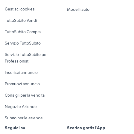
Veicoli commerciali
altro
Gestisci cookies
Modelli auto
Case vacanza
TuttoSubito Vendi
Uffici e Locali
TuttoSubito Compra
commerciali
Servizio TuttoSubito
elettronica
per la casa e la
sports e hobby
Servizio TuttoSubito per
persona
Informatica
Animali
Professionisti
Arredamento e
Console e
Accessori per
Casalinghi
Inserisci annuncio
Videogiochi
animali
Elettrodomestici
Promuovi annuncio
Audio/Video
Musica e Film
Giardino e Fai da te
Consigli per la vendita
Fotografia
Libri e Riviste
Abbigliamento e
Negozi e Aziende
Telefonia
Strumenti Musicali
Accessori
Subito per le aziende
Sports
Tutto per i bambini
Seguici su
Scarica gratis l'App
Biciclette