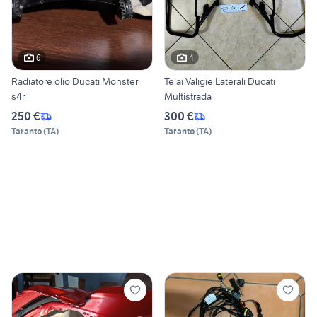
6
4
Radiatore olio Ducati Monster
Telai Valigie Laterali Ducati
s4r
Multistrada
250 €
300 €
Taranto
(
TA
)
Taranto
(
TA
)