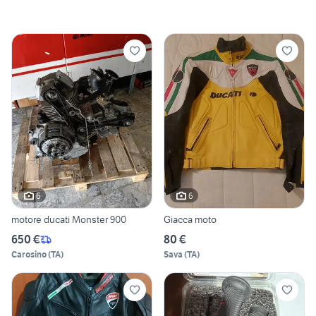
6
6
motore ducati Monster 900
Giacca moto
650 €
80 €
Carosino
(
TA
)
Sava
(
TA
)