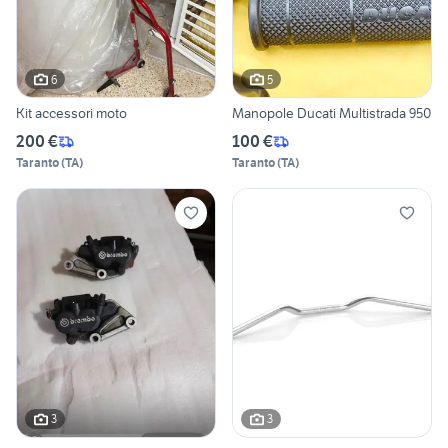
6
5
Kit accessori moto
Manopole Ducati Multistrada 950
200 €
100 €
Taranto
(
TA
)
Taranto
(
TA
)
3
3