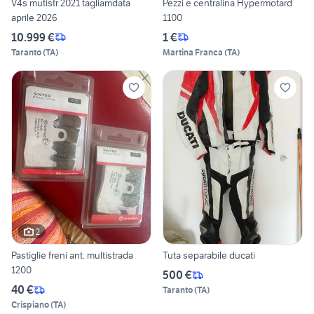
V4s mutistr 2021 tagliamdata
Pezzi e centralina Hypermotard
aprile 2026
1100
10.999 €
1 €
Taranto
(
TA
)
Martina Franca
(
TA
)
2
Pastiglie freni ant. multistrada
Tuta separabile ducati
1200
500 €
40 €
Taranto
(
TA
)
Crispiano
(
TA
)