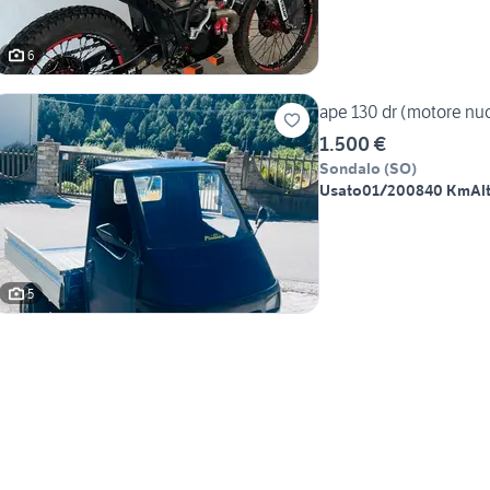
6
ape 130 dr (motore nu
1.500 €
Sondalo
(
SO
)
Usato
01/2008
40 Km
Al
5