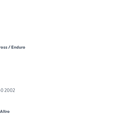
ross / Enduro
0 2002
Altro