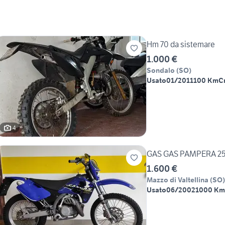
Hm 70 da sistemare
1.000 €
Sondalo
(
SO
)
Usato
01/2011
100 Km
C
4
GAS GAS PAMPERA 25
1.600 €
Mazzo di Valtellina
(
SO
)
Usato
06/2002
1000 Km