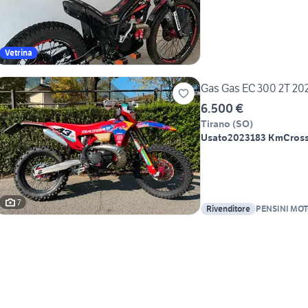
Vetrina
Gas Gas EC 300 2T 20
6.500 €
Tirano
(
SO
)
Usato
2023
183 Km
Cross
7
Rivenditore
PENSINI MO