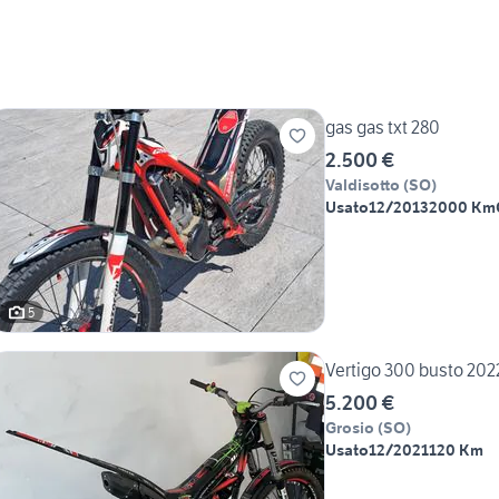
gas gas txt 280
2.500 €
Valdisotto
(
SO
)
Usato
12/2013
2000 Km
5
Vertigo 300 busto 202
5.200 €
Grosio
(
SO
)
Usato
12/2021
120 Km