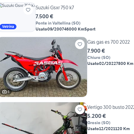
Suzuki Gsxr 750 k7
7.500 €
Ponte in Valtellina
(
SO
)
Vetrina
Usato
09/2007
46000 Km
Sport
Gas gas es 700 2022
7.900 €
Chiuro
(
SO
)
Usato
02/2022
7800 Km
6
Vertigo 300 busto 202
5.200 €
Grosio
(
SO
)
Usato
12/2021
120 Km