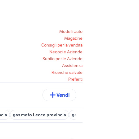
Modelli auto
Magazine
Consigli per la vendita
Negozi e Aziende
Subito per le Aziende
Assistenza
Ricerche salvate
Preferiti
Vendi
ncia
gas moto Lecco provincia
gas gas cross / enduro
gas ga