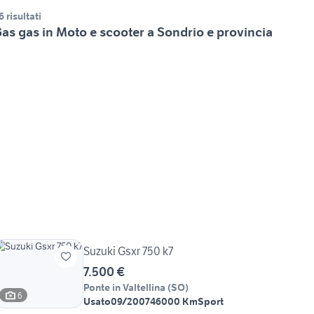
6 risultati
as gas in Moto e scooter a Sondrio e provincia
Suzuki Gsxr 750 k7
7.500 €
Ponte in Valtellina
(
SO
)
6
Usato
09/2007
46000 Km
Sport