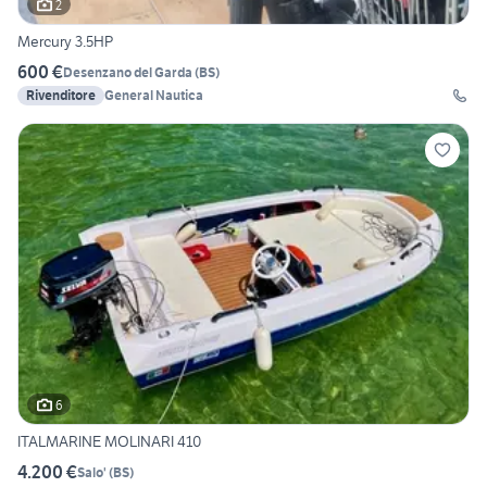
2
Mercury 3.5HP
600 €
Desenzano del Garda
(
BS
)
Rivenditore
General Nautica
6
ITALMARINE MOLINARI 410
4.200 €
Salo'
(
BS
)