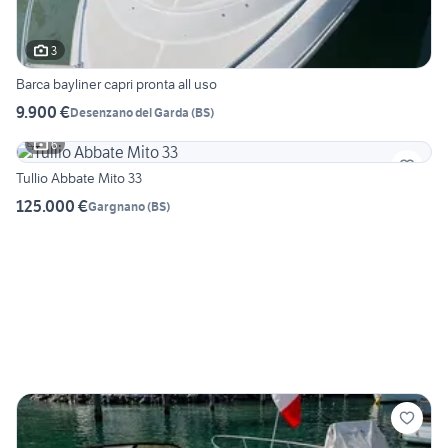
3
Barca bayliner capri pronta all uso
9.900 €
Desenzano del Garda
(
BS
)
6
Tullio Abbate Mito 33
125.000 €
Gargnano
(
BS
)