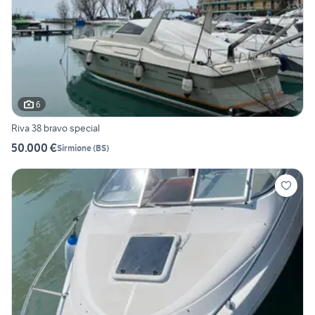
6
Riva 38 bravo special
50.000 €
Sirmione
(
BS
)