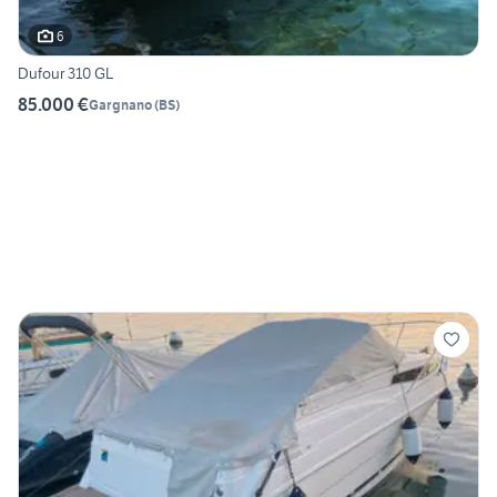
6
Dufour 310 GL
85.000 €
Gargnano
(
BS
)