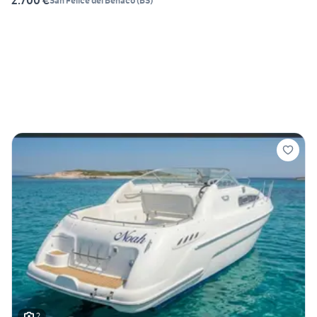
2.700 €
San Felice del Benaco
(
BS
)
2