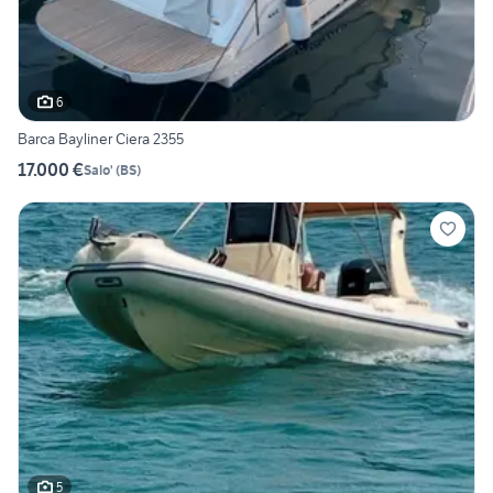
6
Barca Bayliner Ciera 2355
17.000 €
Salo'
(
BS
)
5