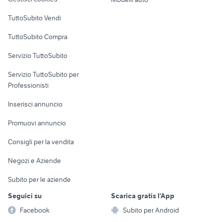
Case vacanza
TuttoSubito Vendi
Uffici e Locali
TuttoSubito Compra
commerciali
Servizio TuttoSubito
elettronica
per la casa e la
sports e hobby
Servizio TuttoSubito per
persona
Informatica
Animali
Professionisti
Arredamento e
Console e
Accessori per
Casalinghi
Inserisci annuncio
Videogiochi
animali
Elettrodomestici
Promuovi annuncio
Audio/Video
Musica e Film
Giardino e Fai da te
Consigli per la vendita
Fotografia
Libri e Riviste
Abbigliamento e
Negozi e Aziende
Telefonia
Strumenti Musicali
Accessori
Subito per le aziende
Sports
Tutto per i bambini
Seguici su
Scarica gratis l'App
Biciclette
Facebook
Subito per Android
Collezionismo