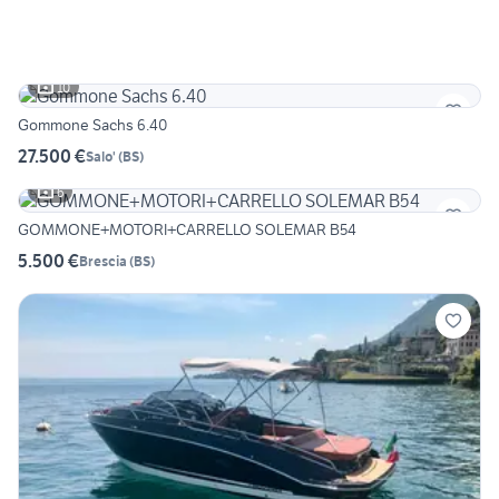
10
Gommone Sachs 6.40
27.500 €
Salo'
(
BS
)
6
GOMMONE+MOTORI+CARRELLO SOLEMAR B54
5.500 €
Brescia
(
BS
)