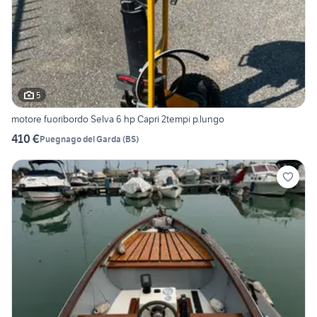
5
motore fuoribordo Selva 6 hp Capri 2tempi p.lungo
410 €
Puegnago del Garda
(
BS
)