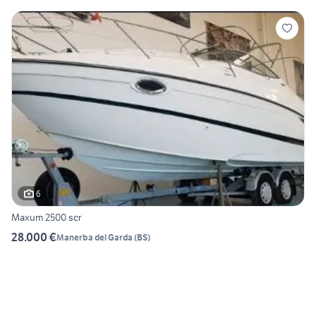
6
Maxum 2500 scr
28.000 €
Manerba del Garda
(
BS
)