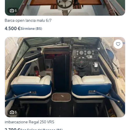
6
Barca open lancia malu 6/7
4.500 €
Sirmione
(
BS
)
6
imbarcazione Regal 250 VRS