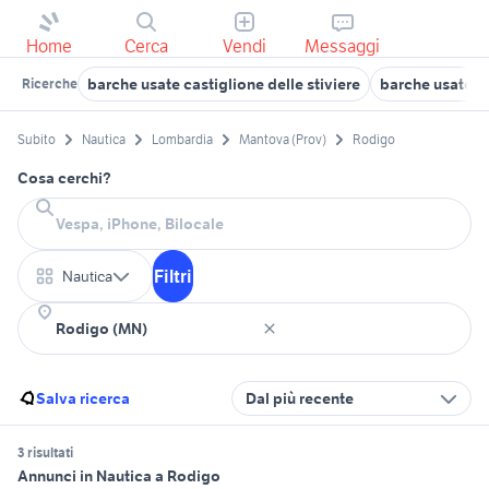
Home
Cerca
Vendi
Messaggi
barche usate castiglione delle stiviere
barche usate m
Ricerche
Subito
Nautica
Lombardia
Mantova (Prov)
Rodigo
Cosa cerchi?
Filtri
Nautica
Salva ricerca
Dal più recente
3 risultati
Annunci in Nautica a Rodigo