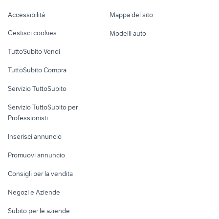
vendita terreni e rustici Piacenza
Caravan e Camper
attrezzature meccanico Sicilia
Accessibilità
Mappa del sito
provincia
Loft, mansarde e
Veicoli commerciali
altro
Gestisci cookies
Modelli auto
Case vacanza
TuttoSubito Vendi
Uffici e Locali
TuttoSubito Compra
commerciali
Servizio TuttoSubito
elettronica
per la casa e la
sports e hobby
Servizio TuttoSubito per
persona
Informatica
Animali
Professionisti
Arredamento e
Console e
Accessori per
Casalinghi
Inserisci annuncio
Videogiochi
animali
Elettrodomestici
Promuovi annuncio
Audio/Video
Musica e Film
Giardino e Fai da te
Consigli per la vendita
Fotografia
Libri e Riviste
Abbigliamento e
Negozi e Aziende
Telefonia
Strumenti Musicali
Accessori
Subito per le aziende
Sports
Tutto per i bambini