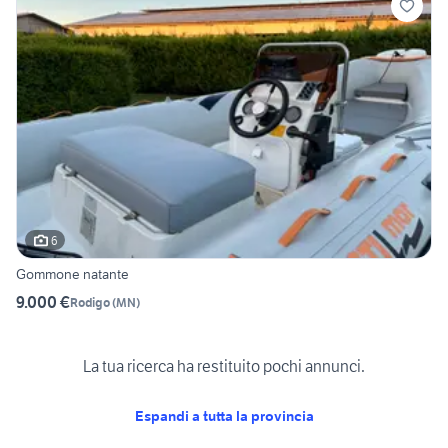
6
Gommone natante
9.000 €
Rodigo
(
MN
)
La tua ricerca ha restituito pochi annunci.
Espandi a tutta la provincia