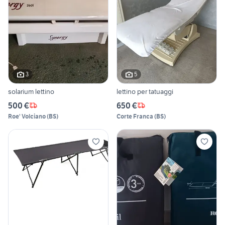
3
5
solarium lettino
lettino per tatuaggi
500 €
650 €
Roe' Volciano
(
BS
)
Corte Franca
(
BS
)