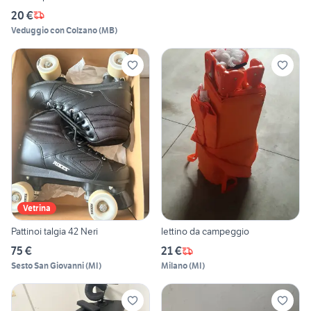
20 €
Veduggio con Colzano
(
MB
)
Vetrina
Pattinoi talgia 42 Neri
lettino da campeggio
75 €
21 €
Sesto San Giovanni
(
MI
)
Milano
(
MI
)