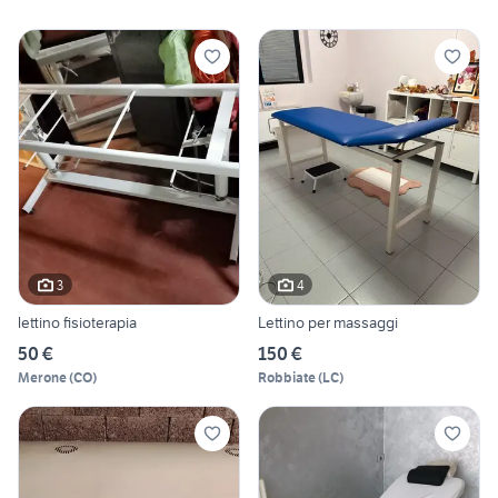
3
4
lettino fisioterapia
Lettino per massaggi
50 €
150 €
Merone
(
CO
)
Robbiate
(
LC
)