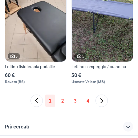
3
5
Lettino fisioterapia portatile
Lettino campeggio / brandina
60 €
50 €
Rovato
(
BS
)
Usmate Velate
(
MB
)
1
2
3
4
Più cercati