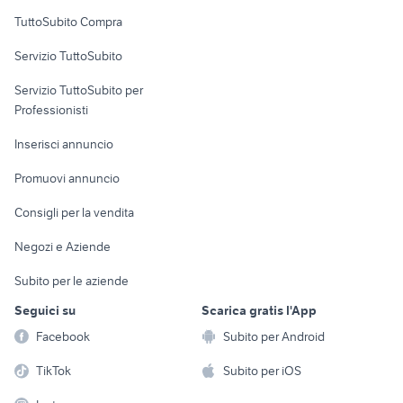
Uffici e Locali
TuttoSubito Compra
commerciali
Servizio TuttoSubito
elettronica
per la casa e la
sports e hobby
Servizio TuttoSubito per
persona
Informatica
Animali
Professionisti
Arredamento e
Console e
Accessori per
Casalinghi
Inserisci annuncio
Videogiochi
animali
Elettrodomestici
Promuovi annuncio
Audio/Video
Musica e Film
Giardino e Fai da te
Consigli per la vendita
Fotografia
Libri e Riviste
Abbigliamento e
Negozi e Aziende
Telefonia
Strumenti Musicali
Accessori
Subito per le aziende
Sports
Tutto per i bambini
Seguici su
Scarica gratis l'App
Biciclette
Facebook
Subito per Android
Collezionismo
TikTok
Subito per iOS