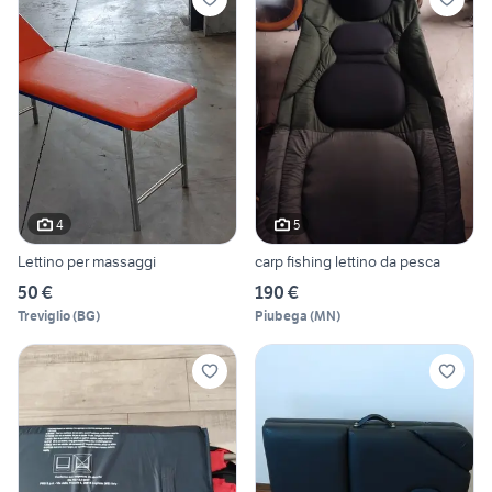
4
5
Lettino per massaggi
carp fishing lettino da pesca
50 €
190 €
Treviglio
(
BG
)
Piubega
(
MN
)