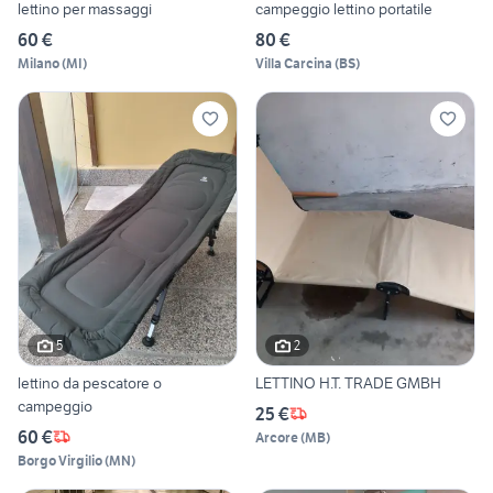
lettino per massaggi
campeggio lettino portatile
60 €
80 €
Milano
(
MI
)
Villa Carcina
(
BS
)
5
2
lettino da pescatore o
LETTINO H.T. TRADE GMBH
campeggio
25 €
60 €
Arcore
(
MB
)
Borgo Virgilio
(
MN
)