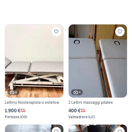
6
4
Lettino fisioterapista o estetica
2 Lettini massaggi pilates
1.900 €
400 €
Porlezza
(
CO
)
Valmadrera
(
LC
)