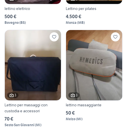
lettino elettrico
Lettino per pilates
500 €
4.500 €
Bovegno
(
BS
)
Monza
(
MB
)
3
3
Lettino per massaggi con
lettino massaggiante
custodia e accessori
50 €
70 €
Melzo
(
MI
)
Sesto San Giovanni
(
MI
)