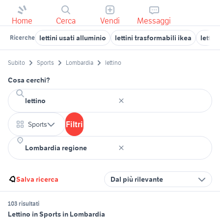
Home
Cerca
Vendi
Messaggi
lettini usati alluminio
lettini trasformabili ikea
lettin
Ricerche
Subito
Sports
Lombardia
lettino
Cosa cerchi?
Filtri
Sports
Salva ricerca
Dal più rilevante
103 risultati
Lettino in Sports in Lombardia