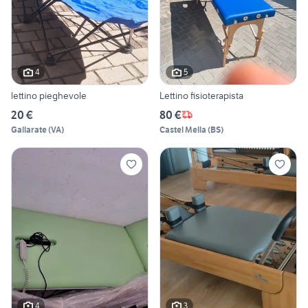
4
5
lettino pieghevole
Lettino fisioterapista
20 €
80 €
Gallarate
(
VA
)
Castel Mella
(
BS
)
4
3