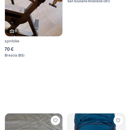
San Giuliano Milanese
(
MI
)
6
spinbike
70 €
Brescia
(
BS
)