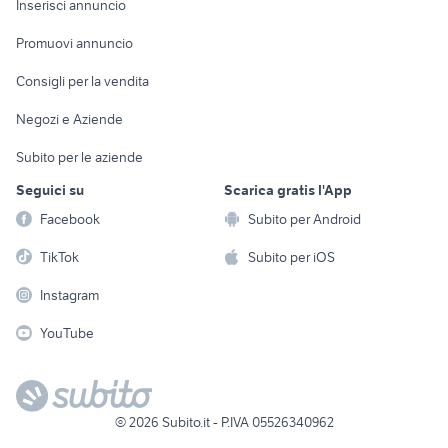
Casalinghi
Inserisci annuncio
Videogiochi
animali
Elettrodomestici
Promuovi annuncio
Audio/Video
Musica e Film
Giardino e Fai da te
Consigli per la vendita
Fotografia
Libri e Riviste
Abbigliamento e
Negozi e Aziende
Telefonia
Strumenti Musicali
Accessori
Subito per le aziende
Sports
Tutto per i bambini
Seguici su
Scarica gratis l'App
Biciclette
Facebook
Subito per Android
Collezionismo
TikTok
Subito per iOS
Instagram
YouTube
©
2026
Subito.it - P.IVA 05526340962