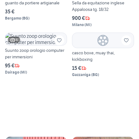
guanto da portiere artigianale
Sella da equitazione inglese
Appaloosa tg. 18/32
35 €
900 €
Bergamo
(
BG
)
Milano
(
MI
)
6
Suunto zoop orologio computer
casco boxe, muay thai,
per immersioni
kickboxing
95 €
15 €
Dairago
(
MI
)
Gazzaniga
(
BG
)