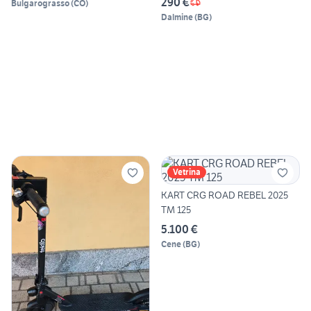
290 €
Bulgarograsso
(
CO
)
Dalmine
(
BG
)
Vetrina
KART CRG ROAD REBEL 2025
TM 125
5.100 €
Cene
(
BG
)