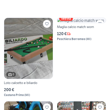
Vetrina
Maglia calcio match worn
120 €
Peschiera Borromeo
(
MI
)
6
Loto calcetto e biliardo
200 €
Castano Primo
(
MI
)