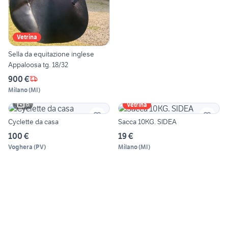
Vetrina
Sella da equitazione inglese
Appaloosa tg. 18/32
900 €
Milano
(
MI
)
6
Vetrina
Cyclette da casa
Sacca 10KG. SIDEA
100 €
19 €
Voghera
(
PV
)
Milano
(
MI
)