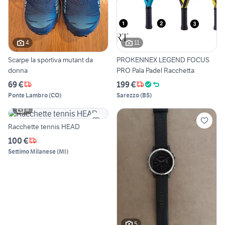
4
11
Scarpe la sportiva mutant da
PROKENNEX LEGEND FOCUS
donna
PRO Pala Padel Racchetta
69 €
199 €
Ponte Lambro
(
CO
)
Sarezzo
(
BS
)
4
Racchette tennis HEAD
100 €
Settimo Milanese
(
MI
)
5