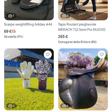
5
3
Scarpe weightlifting Adidas #44
Tapis Roulant pieghevole
MERACH T12 Semi Pro NUOVO
69 €
265 €
Stradella
(
PV
)
Calvagese della Riviera
(
BS
)
4
6