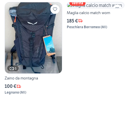
Vetrina
Maglia calcio match worn
185 €
Peschiera Borromeo
(
MI
)
6
Zaino da montagna
100 €
Legnano
(
MI
)