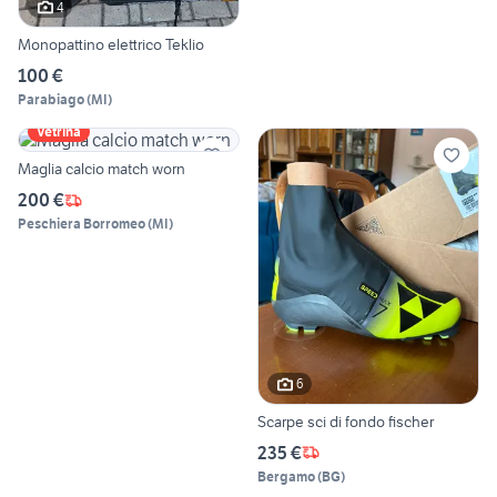
4
Monopattino elettrico Teklio
100 €
Parabiago
(
MI
)
Vetrina
Maglia calcio match worn
200 €
Peschiera Borromeo
(
MI
)
6
Scarpe sci di fondo fischer
235 €
Bergamo
(
BG
)