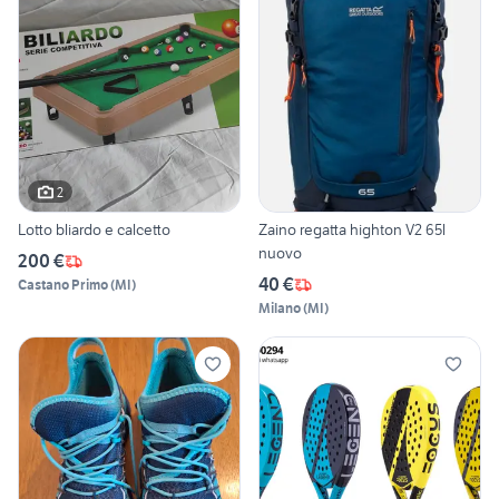
2
Lotto bliardo e calcetto
Zaino regatta highton V2 65l
nuovo
200 €
40 €
Castano Primo
(
MI
)
Milano
(
MI
)