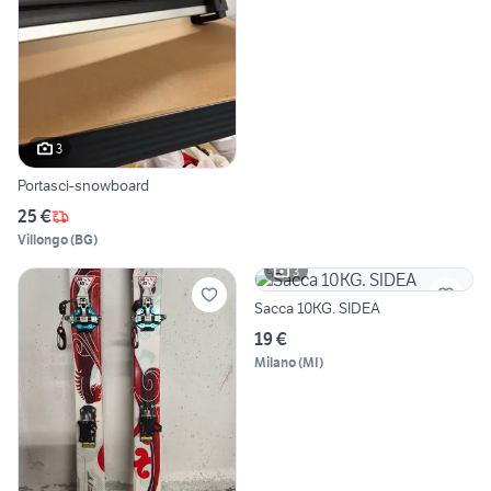
3
Portasci-snowboard
25 €
Villongo
(
BG
)
3
Sacca 10KG. SIDEA
19 €
Milano
(
MI
)