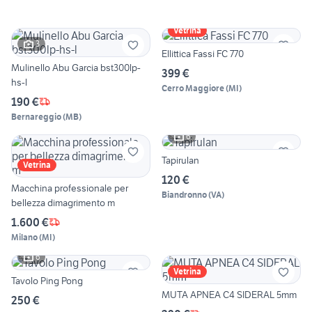
Vetrina
3
Ellittica Fassi FC 770
Mulinello Abu Garcia bst300lp-
399 €
hs-l
Cerro Maggiore
(
MI
)
190 €
Bernareggio
(
MB
)
6
Tapirulan
Vetrina
120 €
Macchina professionale per
Biandronno
(
VA
)
bellezza dimagrimento m
1.600 €
Milano
(
MI
)
6
Vetrina
Tavolo Ping Pong
MUTA APNEA C4 SIDERAL 5mm
250 €