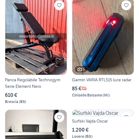
5
Panca Regolabile Technogym
Garmin VARIA RTL515 luce radar
Serie Element Nero
85 €
610 €
Cinisello Balsamo
(
MI
)
Brescia
(
BS
)
Surfski Vajda Oscar
1.200 €
Lovere
(
BG
)