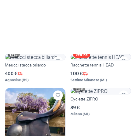
4
Vetrina
Meucci stecca biliardo
Racchette tennis HEAD
400 €
100 €
Agnosine
(
BS
)
Settimo Milanese
(
MI
)
6
Cyclette ZIPRO
89 €
Milano
(
MI
)