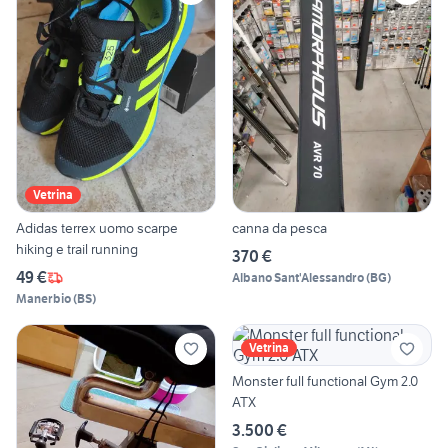
Vetrina
Adidas terrex uomo scarpe
canna da pesca
hiking e trail running
370 €
49 €
Albano Sant'Alessandro
(
BG
)
Manerbio
(
BS
)
Vetrina
Monster full functional Gym 2.0
ATX
3.500 €