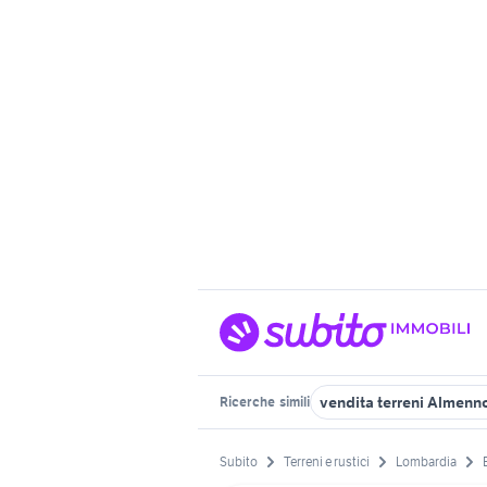
vendita terreni Almen
Ricerche
simili
Subito
Terreni e rustici
Lombardia