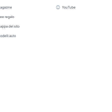
i
Fotografia
Giardino 
agazine
YouTube
Attrezzature di lavoro
Telefonia
Abbigli
dee regalo
Accesso
e altro
appa del sito
Tutto per
odelli auto