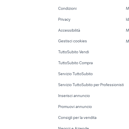
Accessori Moto
Terreni e rustic
Condizioni
M
Nautica
Garage e box
Privacy
I
Caravan e Camper
Loft, mansarde 
Accessibilità
M
Veicoli commerciali
Case vacanza
Gestisci cookies
M
Uffici e Locali
TuttoSubito Vendi
commerciali
TuttoSubito Compra
Servizio TuttoSubito
Servizio TuttoSubito per Professionisti
Inserisci annuncio
Promuovi annuncio
Consigli per la vendita
Negozi e Aziende