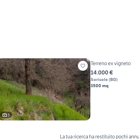
Terreno ex vigneto
14.000 €
Sorisole
(
BG
)
3500 mq
5
La tua ricerca ha restituito pochi ann