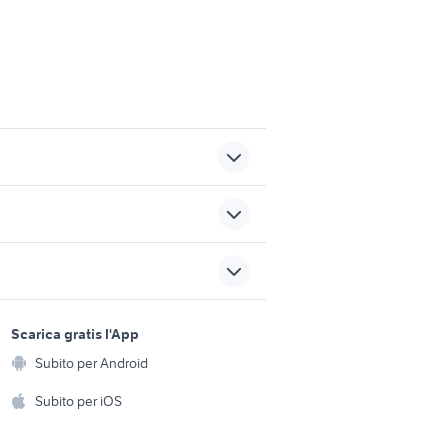
ila
vendita terreni San Martino in
Pensilis
no
no
vendita terreni Scandriglia
sports e hobby
ranco di
vendita ville Borgo
a
Scarica gratis l'App
Animali
Mantovano
Subito per Android
ento e
Accessori per animali
orbi
samla ikea
hi
Subito per iOS
Musica e Film
omestici