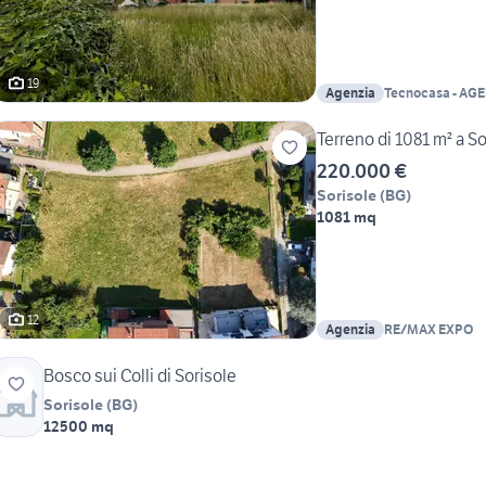
19
Agenzia
Tecnocasa - AG
MARESANA srl
Terreno di 1081 m² a So
220.000 €
Sorisole
(
BG
)
1081 mq
12
Agenzia
RE/MAX EXPO
Bosco sui Colli di Sorisole
Sorisole
(
BG
)
12500 mq