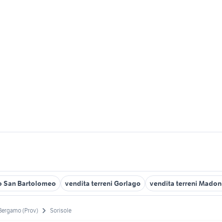
no San Bartolomeo
vendita terreni Gorlago
vendita terreni Mado
Bergamo (Prov)
Sorisole