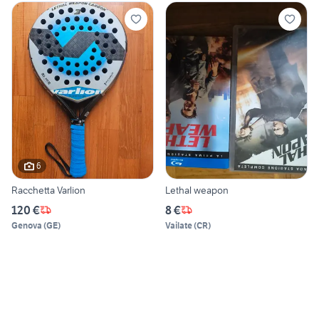
6
Racchetta Varlion
Lethal weapon
120 €
8 €
Genova
(
GE
)
Vailate
(
CR
)