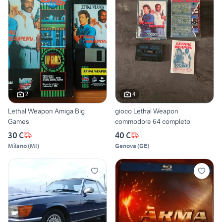
2
4
Lethal Weapon Amiga Big
gioco Lethal Weapon
Games
commodore 64 completo
30 €
40 €
Milano
(
MI
)
Genova
(
GE
)