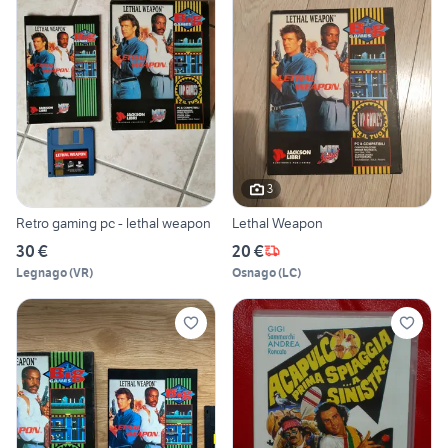
3
Retro gaming pc - lethal weapon
Lethal Weapon
30 €
20 €
Legnago
(
VR
)
Osnago
(
LC
)