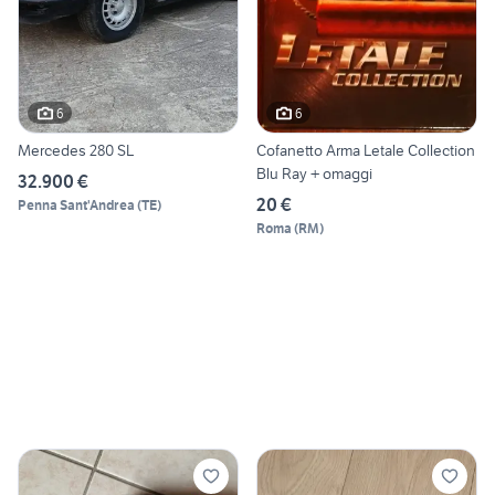
6
6
Mercedes 280 SL
Cofanetto Arma Letale Collection
Blu Ray + omaggi
32.900 €
20 €
Penna Sant'Andrea
(
TE
)
Roma
(
RM
)