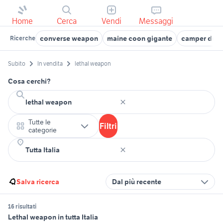
Home
Cerca
Vendi
Messaggi
converse weapon
maine coon gigante
camper duca
Ricerche
Subito
In vendita
lethal weapon
Cosa cerchi?
Tutte le
Filtri
categorie
Salva ricerca
Dal più recente
16 risultati
Lethal weapon in tutta Italia