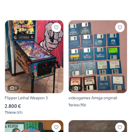
6
3
Flipper Lethal Weapon 3
videogames Amiga originali
Torino
(
TO
)
2.800 €
Thiene
(
VI
)