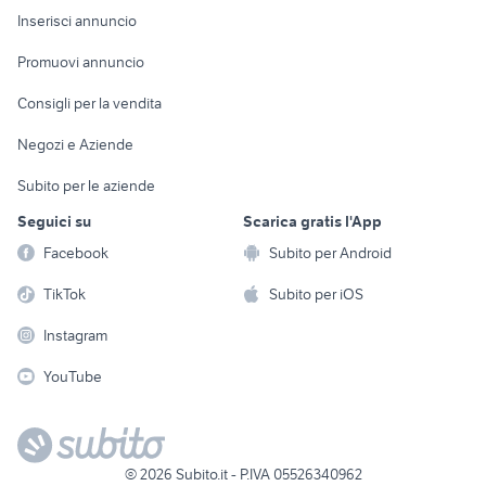
Console e
Accessori per
Casalinghi
Inserisci annuncio
Videogiochi
animali
Elettrodomestici
Promuovi annuncio
Audio/Video
Musica e Film
Giardino e Fai da te
Consigli per la vendita
Fotografia
Libri e Riviste
Abbigliamento e
Negozi e Aziende
Telefonia
Strumenti Musicali
Accessori
Subito per le aziende
Sports
Tutto per i bambini
Seguici su
Scarica gratis l'App
Biciclette
Facebook
Subito per Android
Collezionismo
TikTok
Subito per iOS
Instagram
YouTube
©
2026
Subito.it - P.IVA 05526340962