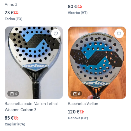
Anno 3
80 €
23 €
Viterbo
(
VT
)
Torino
(
TO
)
4
6
Racchetta padel Varlion Lethal
Racchetta Varlion
Weapon Carbon 3
120 €
85 €
Genova
(
GE
)
Cagliari
(
CA
)