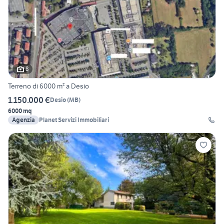
8
Terreno di 6000 m² a Desio
1.150.000 €
Desio
(
MB
)
6000 mq
Agenzia
Planet Servizi Immobiliari