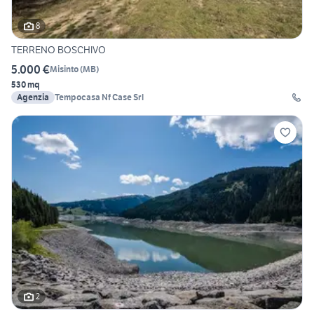
8
TERRENO BOSCHIVO
5.000 €
Misinto
(
MB
)
530 mq
Agenzia
Tempocasa Nf Case Srl
2