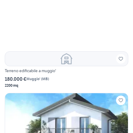
Terreno edificabile a muggio'
180.000 €
Muggio'
(
MB
)
2200 mq