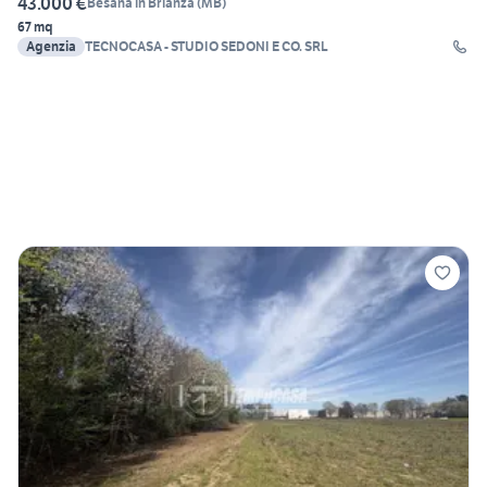
43.000 €
Besana in Brianza
(
MB
)
67 mq
Agenzia
TECNOCASA - STUDIO SEDONI E CO. SRL