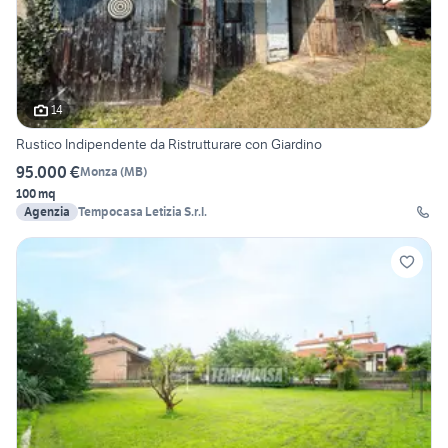
14
Rustico Indipendente da Ristrutturare con Giardino
95.000 €
Monza
(
MB
)
100 mq
Agenzia
Tempocasa Letizia S.r.l.