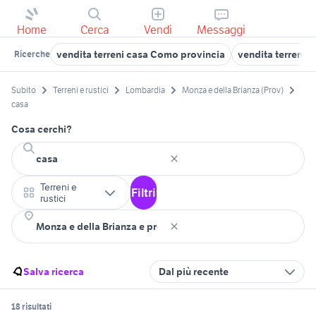
Home
Cerca
Vendi
Messaggi
vendita terreni casa Como provincia
vendita terreni 
Ricerche
Subito
Terreni e rustici
Lombardia
Monza e della Brianza (Prov)
casa
Cosa cerchi?
Terreni e
Filtri
rustici
Salva ricerca
Dal più recente
18 risultati