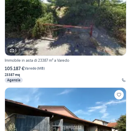
6
Immobile in asta di 23387 m² a Varedo
105.187 €
Varedo
(
MB
)
23387 mq
Agenzia