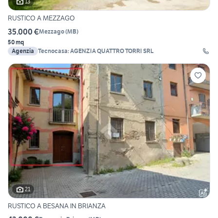
13
RUSTICO A MEZZAGO
35.000 €
Mezzago
(
MB
)
50 mq
Agenzia
Tecnocasa: AGENZIA QUATTRO TORRI SRL
21
RUSTICO A BESANA IN BRIANZA