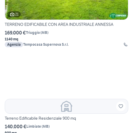
21
TERRENO EDIFICABILE CON AREA INDUSTRIALE ANNESSA
169.000 €
Triuggio
(
MB
)
1140 mq
Agenzia
Tempocasa Supernova S.r.l.
Terreno Edificabile Residenziale 900 mq
140.000 €
Limbiate
(
MB
)
900 mq