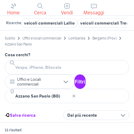
Home
Cerca
Vendi
Messaggi
veicoli commerciali Lallio
veicoli commerciali Trevio
Ricerche
Subito
Uffici e locali commerciali
Lombardia
Bergamo (Prov)
Azzano San Paolo
Cosa cerchi?
Uffici e Locali
Filtri
commerciali
Salva ricerca
Dal più recente
11 risultati