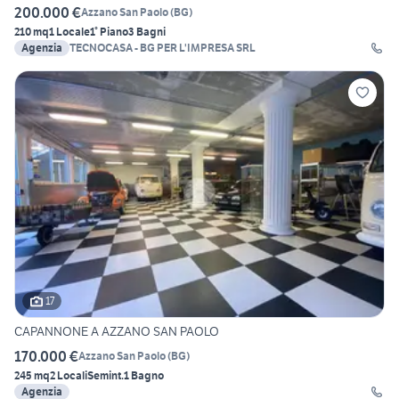
200.000 €
Azzano San Paolo
(
BG
)
210 mq
1 Locale
1° Piano
3 Bagni
Agenzia
TECNOCASA - BG PER L'IMPRESA SRL
17
CAPANNONE A AZZANO SAN PAOLO
170.000 €
Azzano San Paolo
(
BG
)
245 mq
2 Locali
Semint.
1 Bagno
Agenzia