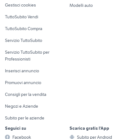
regalo auto
porta basculante cani
altro
lombardia
Gestisci cookies
Modelli auto
Case vacanza
TuttoSubito Vendi
Uffici e Locali
TuttoSubito Compra
commerciali
Servizio TuttoSubito
elettronica
per la casa e la
sports e hobby
Servizio TuttoSubito per
persona
Informatica
Animali
Professionisti
Arredamento e
Console e
Accessori per
Casalinghi
Inserisci annuncio
Videogiochi
animali
Elettrodomestici
Promuovi annuncio
Audio/Video
Musica e Film
Giardino e Fai da te
Consigli per la vendita
Fotografia
Libri e Riviste
Abbigliamento e
Negozi e Aziende
Telefonia
Strumenti Musicali
Accessori
Subito per le aziende
Sports
Tutto per i bambini
Seguici su
Scarica gratis l'App
Biciclette
Facebook
Subito per Android