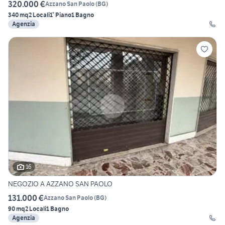
320.000 €
Azzano San Paolo
(
BG
)
340 mq
2 Locali
1° Piano
1 Bagno
Agenzia
16
NEGOZIO A AZZANO SAN PAOLO
131.000 €
Azzano San Paolo
(
BG
)
90 mq
2 Locali
1 Bagno
Agenzia