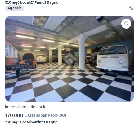
310 mq
6 Locali
2° Piano
1 Bagno
Agenzia
Immobiliare artigianale
170.000 €
Azzano San Paolo
(
BG
)
230 mq
3 Locali
Semint.
1 Bagno