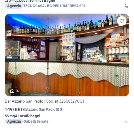
250 mq
2 Locali
Semint.
1 Bagno
Agenzia
TECNOCASA - BG PER L'IMPRESA SRL
14
Bar Azzano San Paolo [Cod. rif 3260832VCG]
149.000 €
Azzano San Paolo
(
BG
)
85 mq
4 Locali
2 Bagni
Agenzia
Gabetti Seriate