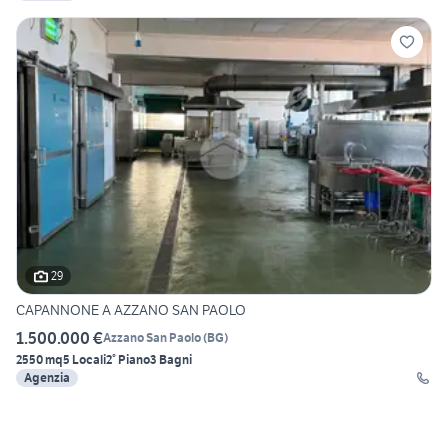
29
CAPANNONE A AZZANO SAN PAOLO
1.500.000 €
Azzano San Paolo
(
BG
)
2550 mq
5 Locali
2° Piano
3 Bagni
Agenzia