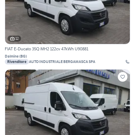
12
FIAT E-Ducato 35Q MH2 122cv 47kWh U90881
Dalmine
(
BG
)
Rivenditore
AUTO INDUSTRIALE BERGAMASCA SPA