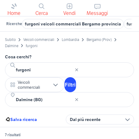
Home
Cerca
Vendi
Messaggi
furgoni veicoli commerciali Bergamo provincia
furgon
Ricerche
Subito
Veicoli commerciali
Lombardia
Bergamo (Prov)
Dalmine
furgoni
Cosa cerchi?
Veicoli
Filtri
commerciali
Salva ricerca
Dal più recente
7 risultati