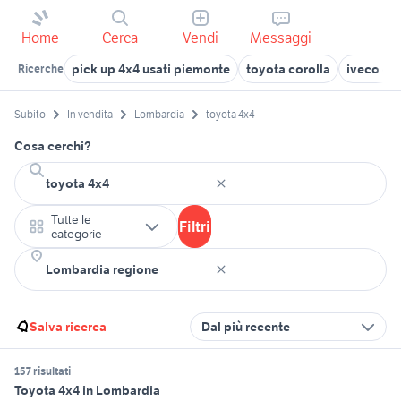
Home
Cerca
Vendi
Messaggi
pick up 4x4 usati piemonte
toyota corolla
iveco da
Ricerche
Subito
In vendita
Lombardia
toyota 4x4
Cosa cerchi?
Tutte le
Filtri
categorie
Salva ricerca
Dal più recente
157 risultati
Toyota 4x4 in Lombardia