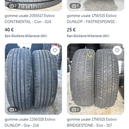
3
5
gomme usate 2055517 Estivo
gomme usate 1756515 Estivo
CONTINENTAL - Con - 024
DUNLOP - FASTRESPONSE -
40 €
25 €
San Giuliano Milanese
(
MI
)
San Giuliano Milanese
(
MI
)
3
3
gomme usate 2256018 Estivo
gomme usate 1756515 Estivo
DUNLOP - Gra - 214
BRIDGESTONE - Eco - 157