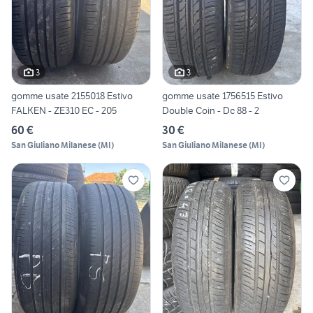
3
3
gomme usate 2155018 Estivo
gomme usate 1756515 Estivo
FALKEN - ZE310 EC - 205
Double Coin - Dc 88 - 2
60 €
30 €
San Giuliano Milanese
(
MI
)
San Giuliano Milanese
(
MI
)