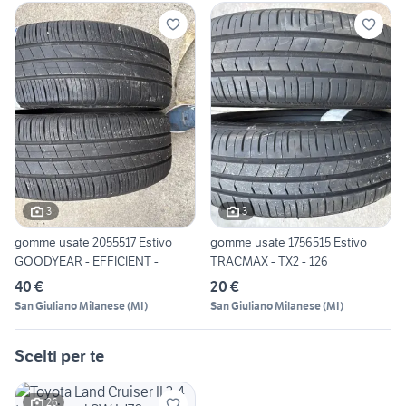
3
3
gomme usate 2055517 Estivo
gomme usate 1756515 Estivo
GOODYEAR - EFFICIENT -
TRACMAX - TX2 - 126
40 €
20 €
San Giuliano Milanese
(
MI
)
San Giuliano Milanese
(
MI
)
Scelti per te
26