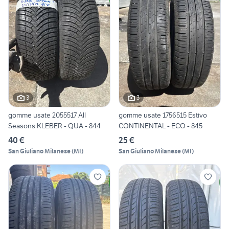
3
3
gomme usate 2055517 All
gomme usate 1756515 Estivo
Seasons KLEBER - QUA - 844
CONTINENTAL - ECO - 845
40 €
25 €
San Giuliano Milanese
(
MI
)
San Giuliano Milanese
(
MI
)