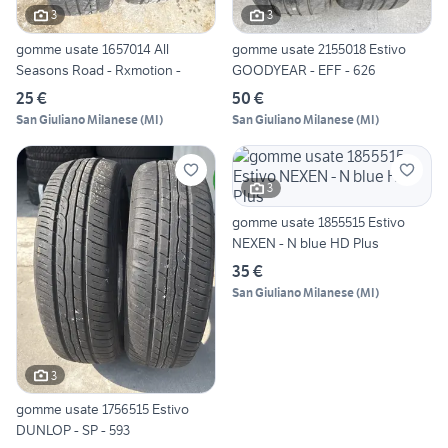
3
3
gomme usate 1657014 All
gomme usate 2155018 Estivo
Seasons Road - Rxmotion -
GOODYEAR - EFF - 626
25 €
50 €
San Giuliano Milanese
(
MI
)
San Giuliano Milanese
(
MI
)
3
gomme usate 1855515 Estivo
NEXEN - N blue HD Plus
35 €
San Giuliano Milanese
(
MI
)
3
gomme usate 1756515 Estivo
DUNLOP - SP - 593