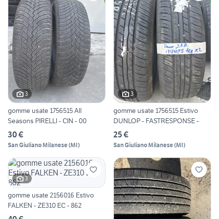
3
3
gomme usate 1756515 All
gomme usate 1756515 Estivo
Seasons PIRELLI - CIN - 00
DUNLOP - FASTRESPONSE -
30 €
25 €
San Giuliano Milanese
(
MI
)
San Giuliano Milanese
(
MI
)
3
gomme usate 2156016 Estivo
FALKEN - ZE310 EC - 862
40 €