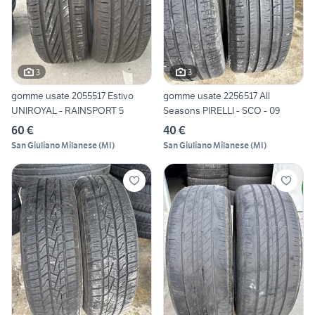
3
3
gomme usate 2055517 Estivo
gomme usate 2256517 All
UNIROYAL - RAINSPORT 5
Seasons PIRELLI - SCO - 09
60 €
40 €
San Giuliano Milanese
(
MI
)
San Giuliano Milanese
(
MI
)