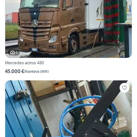
5
Mercedes actros 480
45.000 €
Mantova
(
MN
)