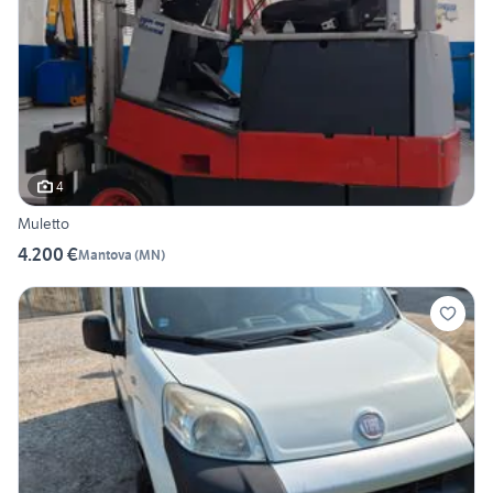
4
Muletto
4.200 €
Mantova
(
MN
)