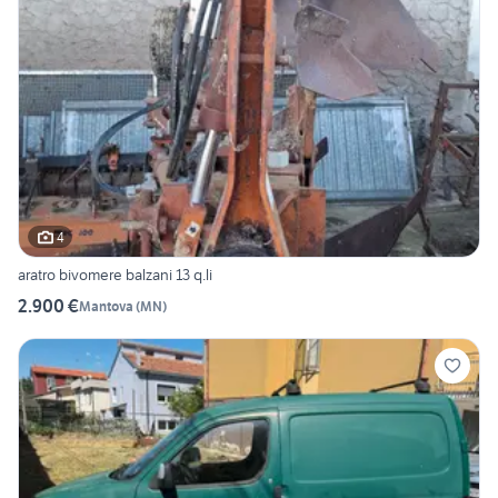
4
aratro bivomere balzani 13 q.li
2.900 €
Mantova
(
MN
)