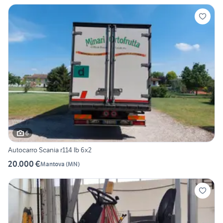
6
Autocarro Scania r114 lb 6x2
20.000 €
Mantova
(
MN
)