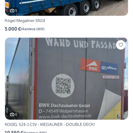
5
Kögel Megaliner SN24
5.000 €
Mantova
(
MN
)
6
KOGEL S24-1 C3V - MEGALINER - DOUBLE DECK!
10.550 €
Mantova
(
MN
)