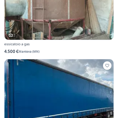
2
essicatoio a gas
4.500 €
Mantova
(
MN
)