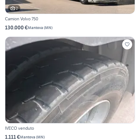
2
Camion Volvo 750
130.000 €
Mantova
(
MN
)
IVECO venduto
1.111 €
Mantova
(
MN
)