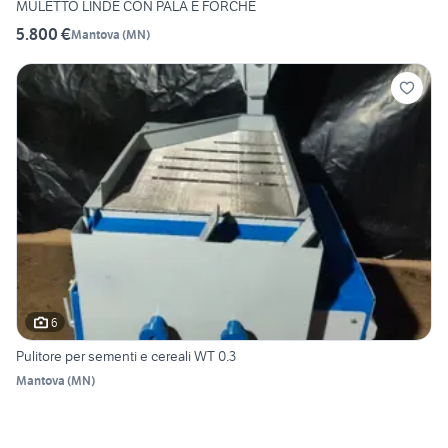
MULETTO LINDE CON PALA E FORCHE
5.800 €
Mantova
(
MN
)
6
Pulitore per sementi e cereali WT 0.3
Mantova
(
MN
)