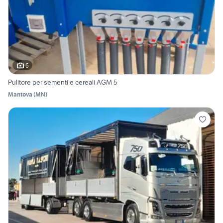
6
Pulitore per sementi e cereali AGM 5
Mantova
(
MN
)