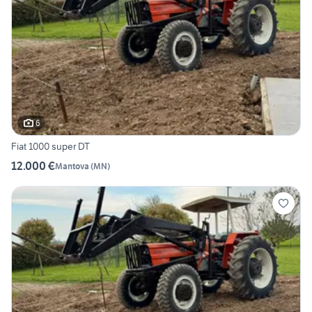
6
Fiat 1000 super DT
12.000 €
Mantova
(
MN
)