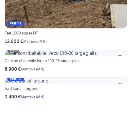
Vetrina
Fiat 1000 super DT
12.000 €
Mantova
(
MN
)
2
Camion ribaltabile Iveco 190-26 targa gialla
8.900 €
Mantova
(
MN
)
Vetrina
ford transit furgone
3.400 €
Mantova
(
MN
)