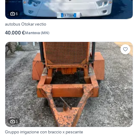
6
autobus Otokar vectio
40.000 €
Mantova
(
MN
)
3
Gruppo irrigazione con braccio x pescante