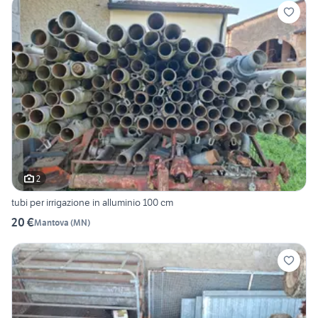
2
tubi per irrigazione in alluminio 100 cm
20 €
Mantova
(
MN
)