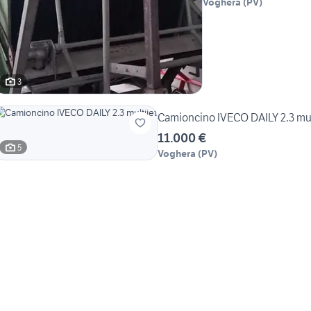
Voghera
(
PV
)
3
Camioncino IVECO DAILY 2.3 mul
11.000 €
5
Voghera
(
PV
)