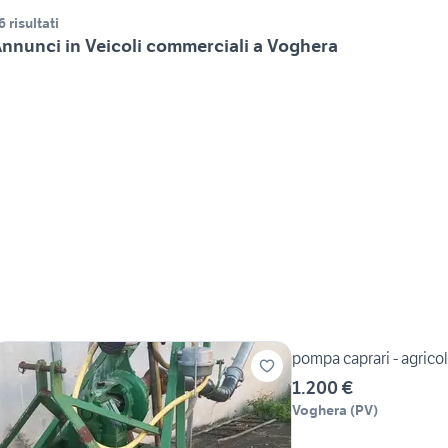
6 risultati
nnunci in Veicoli commerciali a Voghera
pompa caprari - agricol
1.200 €
Voghera
(
PV
)