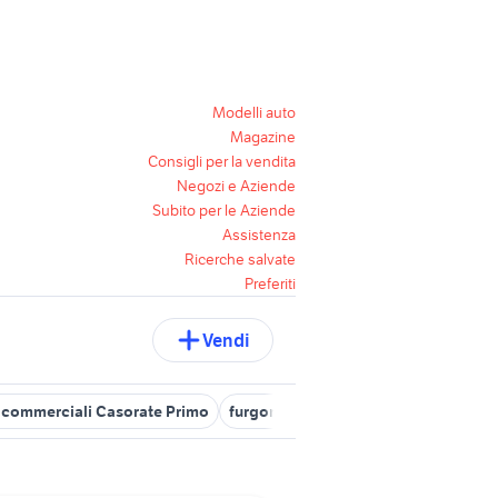
Modelli auto
Magazine
Consigli per la vendita
Negozi e Aziende
Subito per le Aziende
Assistenza
Ricerche salvate
Preferiti
Vendi
i commerciali Casorate Primo
furgoni vigevano
nissan veicoli c