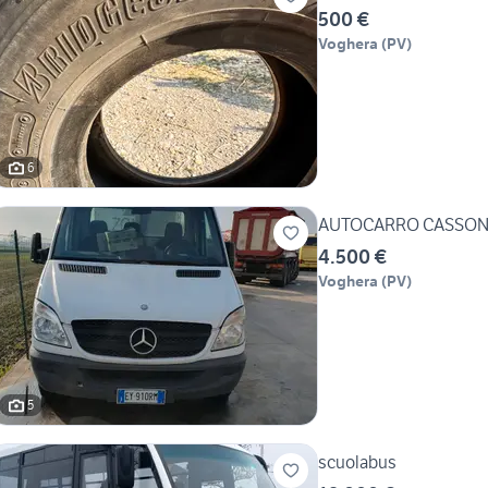
500 €
Voghera
(
PV
)
6
AUTOCARRO CASSON
4.500 €
Voghera
(
PV
)
5
scuolabus