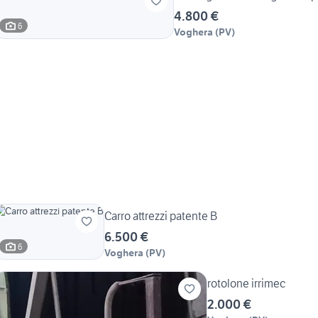
4.800 €
6
Voghera
(
PV
)
Carro attrezzi patente B
6.500 €
6
Voghera
(
PV
)
rotolone irrimec
2.000 €