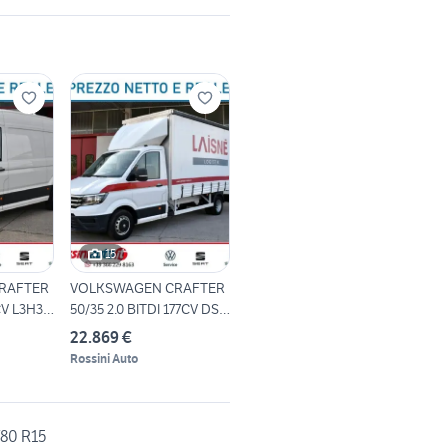
15
RAFTER
VOLKSWAGEN CRAFTER
CV L3H3
50/35 2.0 BITDI 177CV DSG
L4 FU
22.869 €
Rossini Auto
/80 R15