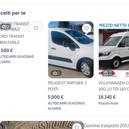
celti per te
2
ORD TRANSIT
IBALTABILE
.500 €
UTOCARRI GIACOMO
LVARO
2
15
PEUGEOT PARTNER 3
VOLKSWAGEN C
POSTI
30Q 2.0 TDI 140 
LOGISTI
5.000 €
19.345 €
AUTOCARRI GIACOMO
Rossini Auto
ALVARO
Gomme trasporto 205