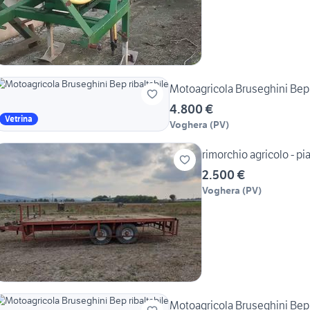
Motoagricola Bruseghini Bep 
4.800 €
Vetrina
Voghera
(
PV
)
rimorchio agricolo - pi
2.500 €
Voghera
(
PV
)
Motoagricola Bruseghini Bep 