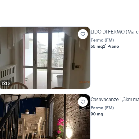
LIDO DI FERMO (Marc
Fermo
(
FM
)
55 mq
1° Piano
6
Casavacanze 1,3km ma
Fermo
(
FM
)
90 mq