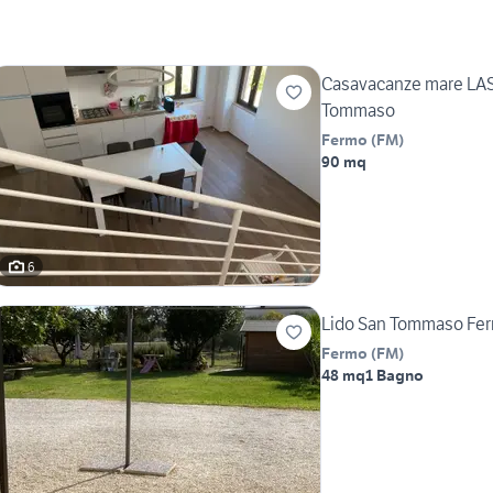
Casavacanze mare LA
Tommaso
Fermo
(
FM
)
90 mq
6
Lido San Tommaso Fer
Fermo
(
FM
)
48 mq
1 Bagno