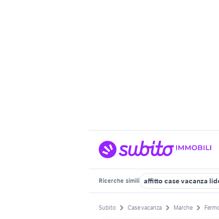
affitto case vacanza li
Ricerche
simili
Subito
Case vacanza
Marche
Fermo