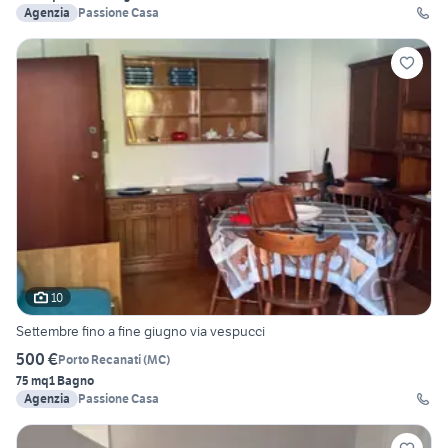
Agenzia
Passione Casa
10
Settembre fino a fine giugno via vespucci
500 €
Porto Recanati
(
MC
)
75 mq
1 Bagno
Agenzia
Passione Casa