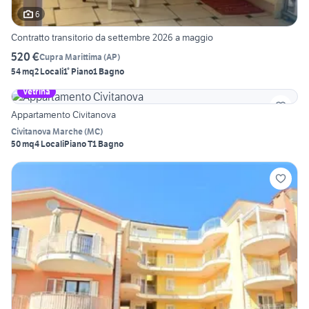
6
Contratto transitorio da settembre 2026 a maggio
520 €
Cupra Marittima
(
AP
)
54 mq
2 Locali
1° Piano
1 Bagno
Vetrina
Appartamento Civitanova
Civitanova Marche
(
MC
)
50 mq
4 Locali
Piano T
1 Bagno