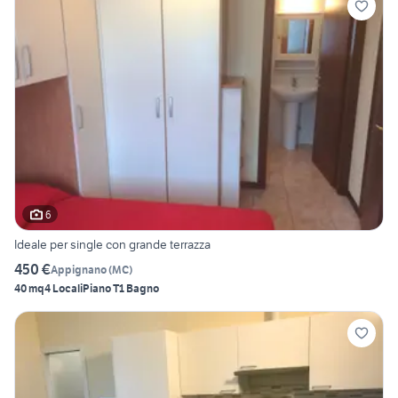
6
Ideale per single con grande terrazza
450 €
Appignano
(
MC
)
40 mq
4 Locali
Piano T
1 Bagno