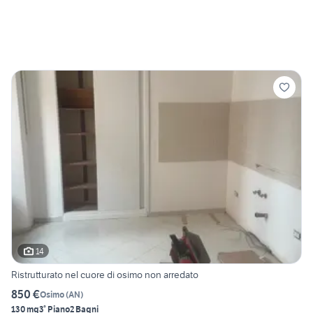
14
Ristrutturato nel cuore di osimo non arredato
850 €
Osimo
(
AN
)
130 mq
3° Piano
2 Bagni