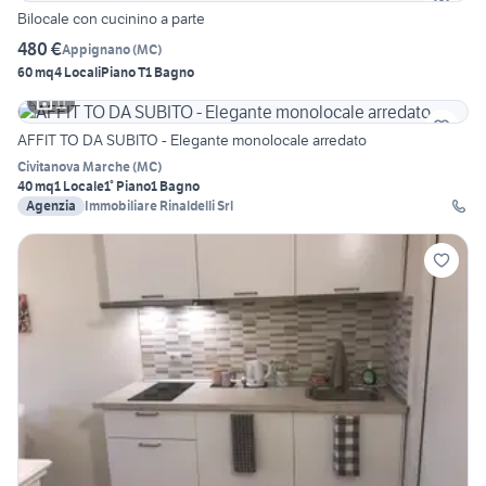
Bilocale con cucinino a parte
480 €
Appignano
(
MC
)
60 mq
4 Locali
Piano T
1 Bagno
11
AFFIT TO DA SUBITO - Elegante monolocale arredato
Civitanova Marche
(
MC
)
40 mq
1 Locale
1° Piano
1 Bagno
Agenzia
Immobiliare Rinaldelli Srl