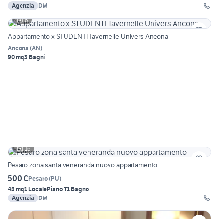
Agenzia
DM
6
Appartamento x STUDENTI Tavernelle Univers Ancona
Ancona
(
AN
)
90 mq
3 Bagni
16
Pesaro zona santa veneranda nuovo appartamento
500 €
Pesaro
(
PU
)
45 mq
1 Locale
Piano T
1 Bagno
Agenzia
DM