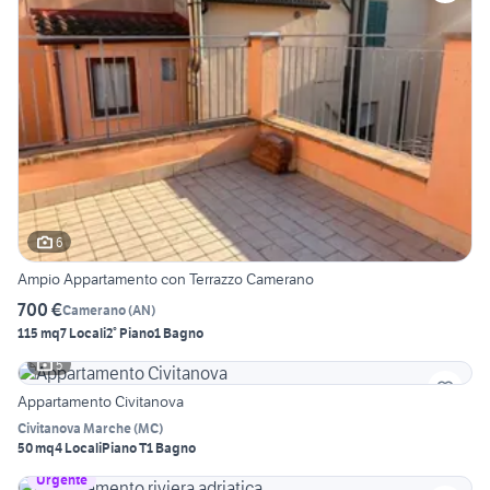
6
Ampio Appartamento con Terrazzo Camerano
700 €
Camerano
(
AN
)
115 mq
7 Locali
2° Piano
1 Bagno
5
Appartamento Civitanova
Civitanova Marche
(
MC
)
50 mq
4 Locali
Piano T
1 Bagno
Urgente