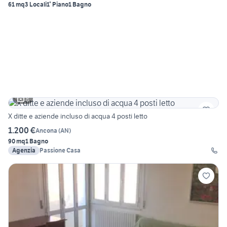
61 mq
3 Locali
1° Piano
1 Bagno
8
X ditte e aziende incluso di acqua 4 posti letto
1.200 €
Ancona
(
AN
)
90 mq
1 Bagno
Agenzia
Passione Casa