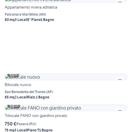
Appartamento riviera adriatica
Falconara Marittima
(
AN
)
80 mq
3 Locali
5° Piano
1 Bagno
5
Bilocale nuovo
San Benedetto del Tronto
(
AP
)
65 mq
2 Locali
Rialz.
1 Bagno
17
Trilocale FANO con giardino privato
750 €
Pesaro
(
PU
)
75 mq
3 Locali
Piano T
1 Bagno