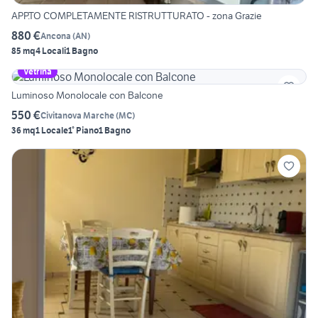
APP.TO COMPLETAMENTE RISTRUTTURATO - zona Grazie
880 €
Ancona
(
AN
)
85 mq
4 Locali
1 Bagno
Vetrina
Luminoso Monolocale con Balcone
550 €
Civitanova Marche
(
MC
)
36 mq
1 Locale
1° Piano
1 Bagno