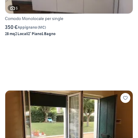
6
Comodo Monolocale per single
350 €
Appignano
(
MC
)
28 mq
2 Locali
2° Piano
1 Bagno