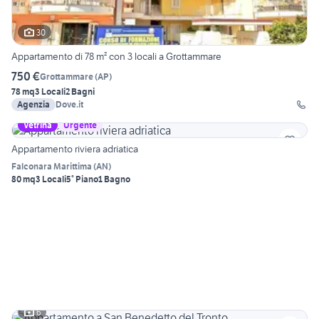
30
Appartamento di 78 m² con 3 locali a Grottammare
750 €
Grottammare
(
AP
)
78 mq
3 Locali
2 Bagni
Agenzia
Dove.it
Vetrina
Urgente
Appartamento riviera adriatica
Falconara Marittima
(
AN
)
80 mq
3 Locali
5° Piano
1 Bagno
6