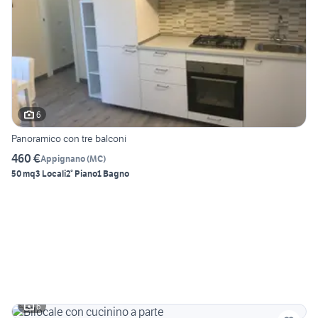
6
Panoramico con tre balconi
460 €
Appignano
(
MC
)
50 mq
3 Locali
2° Piano
1 Bagno
6