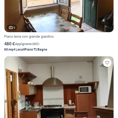
6
Piano terra con grande giardino
480 €
Appignano
(
MC
)
60 mq
4 Locali
Piano T
1 Bagno