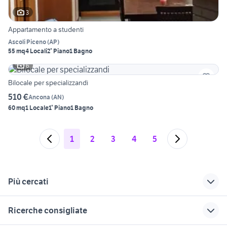
3
Appartamento a studenti
Ascoli Piceno
(
AP
)
55 mq
4 Locali
2° Piano
1 Bagno
6
Bilocale per specializzandi
510 €
Ancona
(
AN
)
60 mq
1 Locale
1° Piano
1 Bagno
1
2
3
4
5
Più cercati
Correlati
Richerche simili
Suggerimenti
Ricerche consigliate
appartamenti
vendita
appartamenti in