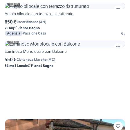
16
Ampio bilocale con terrazzo ristrutturato
650 €
Castelfidardo
(
AN
)
75 mq
1° Piano
1 Bagno
Agenzia
Passione Casa
6
Luminoso Monolocale con Balcone
550 €
Civitanova Marche
(
MC
)
36 mq
1 Locale
1° Piano
1 Bagno