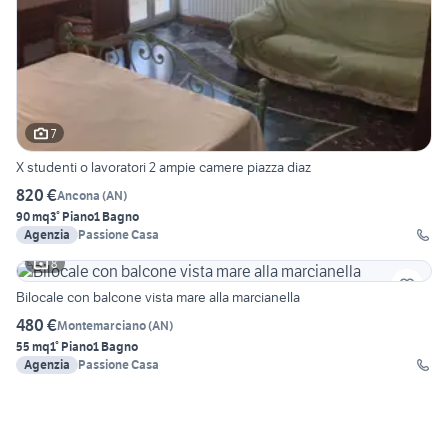
7
X studenti o lavoratori 2 ampie camere piazza diaz
820 €
Ancona
(
AN
)
90 mq
3° Piano
1 Bagno
Agenzia
Passione Casa
8
Bilocale con balcone vista mare alla marcianella
480 €
Montemarciano
(
AN
)
55 mq
1° Piano
1 Bagno
Agenzia
Passione Casa