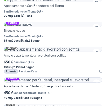
Appartamento a San Benedetto del Tronto
San Benedetto del Tronto
(
AP
)
90 mq
5 Locali
1° Piano
Vetrina
Bilocale nuovo
San Benedetto del Tronto
(
AP
)
65 mq
2 Locali
Rialz.
1 Bagno
16
Ampio appartamento x lavoratori con soffitta
650 €
Camerano
(
AN
)
130 mq
2° Piano
1 Bagno
Agenzia
Passione Casa
Vetrina
Appartamento per Studenti, Inseganti e Lavoratori
450 €
San Benedetto del Tronto
(
AP
)
40 mq
2 Locali
Piano T
1 Bagno
5