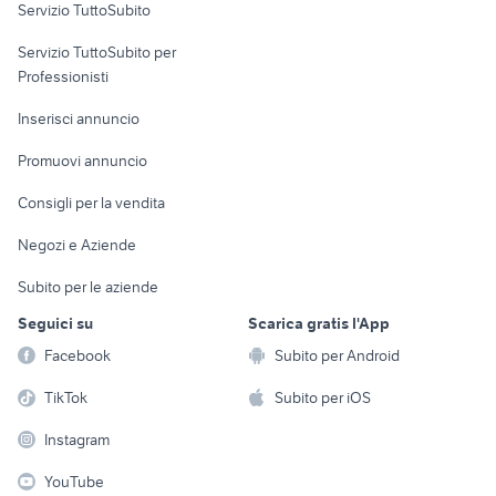
Servizio TuttoSubito
elettronica
per la casa e la
sports e hobby
Servizio TuttoSubito per
persona
Informatica
Animali
Professionisti
Arredamento e
Console e
Accessori per
Casalinghi
Inserisci annuncio
Videogiochi
animali
Elettrodomestici
Promuovi annuncio
Audio/Video
Musica e Film
Giardino e Fai da te
Consigli per la vendita
Fotografia
Libri e Riviste
Abbigliamento e
Negozi e Aziende
Telefonia
Strumenti Musicali
Accessori
Subito per le aziende
Sports
Tutto per i bambini
Seguici su
Scarica gratis l'App
Biciclette
Facebook
Subito per Android
Collezionismo
TikTok
Subito per iOS
Instagram
YouTube